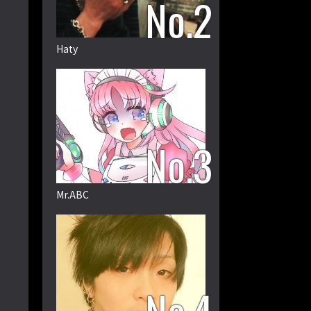
Haty
Mr.ABC