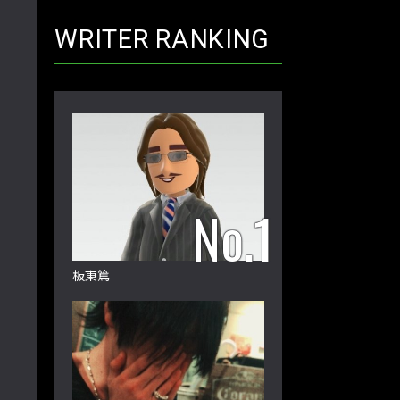
WRITER RANKING
板東篤