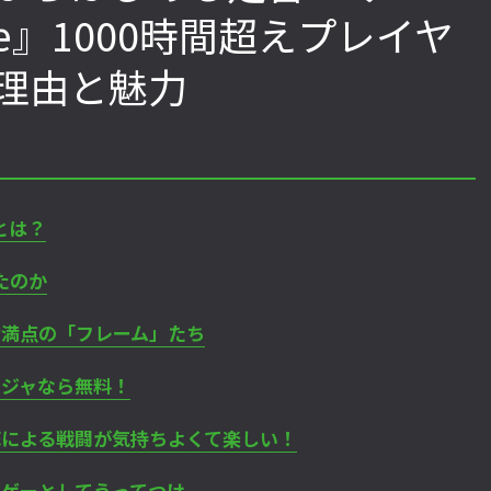
me』1000時間超えプレイヤ
理由と魅力
「ストリートファイターリーグ 2022
2022年最後の懺悔！ 「スト
グランドファイナル」覚悟を決めたカ
ァイターリーグ 2022」最終
ワノ選手の攻略を解説！【ストーム久
て吐露したいこと【ストー
保のプロ格闘ゲーマーのゲンバから！
ロ格闘ゲーマーのゲンバから！
第49回】
回】
とは？
たのか
魅力満点の「フレーム」たち
ニンジャなら無料！
射撃による戦闘が気持ちよくて楽しい！
作業ゲーとしてうってつけ