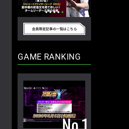
リートフ
「ストリートファイターリーグ
『ストV』PS4版
節を終え
2022」前半戦の反省文を見てほし
性！ 大会での向き
会員限定記事の一覧はこちら
ム久保のプ
い！ チームリーダー久保の失敗【ス
えてみた【ストー
 第48
トーム久保のプロ格闘ゲーマーのゲン
ーマーのゲンバから
バから！ 第47回】
GAME RANKING