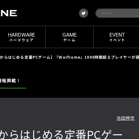
t
w
i
t
t
e
HARDWARE
GAME
EVENT
r
ハードウェア
ゲーム
イベント
からはじめる定番PCゲーム】『Warframe』1000時間超えプレイヤー
情報満載！
池田伸次
からはじめる定番PCゲー