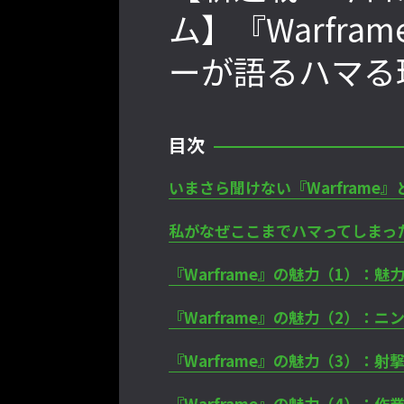
ム】『Warfra
ーが語るハマる
』PS4版とPC版は別のゲーム
格ゲーおじさんに告ぐ！「CAPCOM
会での向き合い方を真剣に考
CUP IX」で活躍した若手の強さは
【ストーム久保のプロ格闘ゲ
「若さ」だけじゃないから説明しま
ゲンバから！ 第51回】
す！【ストーム久保のプロ格闘ゲーマ
目次
ーのゲンバから！ 第50回】
いまさら聞けない『Warframe』
私がなぜここまでハマってしまっ
『Warframe』の魅力（1）：
『Warframe』の魅力（2）：
『Warframe』の魅力（3）：
『Warframe』の魅力（4）：