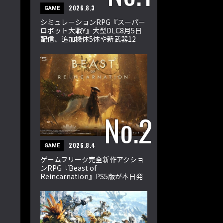
2026.8.3
GAME
シミュレーションRPG『スーパー
ロボット大戦Y』大型DLC8月5日
配信、追加機体5体や新武器12
種、33ミッションを収録
2026.8.4
GAME
ゲームフリーク完全新作アクショ
ンRPG『Beast of
Reincarnation』PS5版が本日発
売。エマとクゥが輪廻の獣に挑む