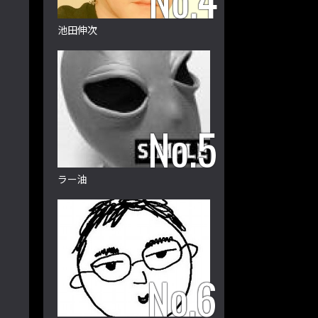
池田伸次
ラー油