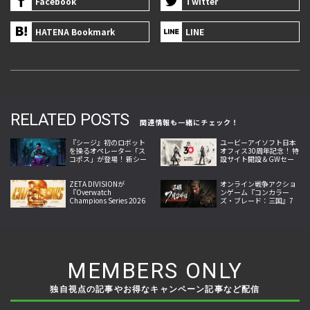
Facebook
Twitter
HATENA Bookmark
LINE
RELATED POSTS
関連情報も一緒にチェック！
『シージ』初のロボット
ユービーアイソフト日本
を操るオペレーター「ス
オフィス30周年記念！ 特
コポス」が登場！ 新シー
設サイト開設＆GWセー
ズン「Operation Twin
ル開始
Shells」が9月10日より
スタート
ZETA DIVISIONが
オンライン戦争アクショ
『Overwatch
ンゲーム『コンカラー
Champions Series 2026
ズ・ブレード：三国』7
Midseason
月24日リリース開始！武
Championship』で世界
将アクションと兵団指揮
王者に！
を融合
MEMBERS ONLY
独自視点の記事やお得なキャンペーン記事など配信