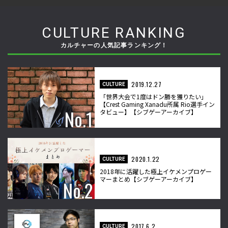
CULTURE RANKING
カルチャーの人気記事ランキング！
2019.12.27
CULTURE
「世界大会で1度はドン勝を獲りたい」
【Crest Gaming Xanadu所属 Rio選手イン
タビュー】【シブゲーアーカイブ】
2020.1.22
CULTURE
2018年に活躍した極上イケメンプロゲー
マーまとめ【シブゲーアーカイブ】
2017.6.2
CULTURE