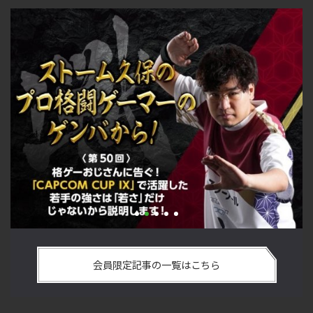
い
格ゲーおじさんに告ぐ！「CAPCOM CUP IX」で活躍した若手
「
の
の強さは 「若さ」だけじゃないから説明します！【ストーム
悟
会員限定記事の一覧はこちら
久保のプロ格闘ゲーマーのゲンバから！ 第50回】
格