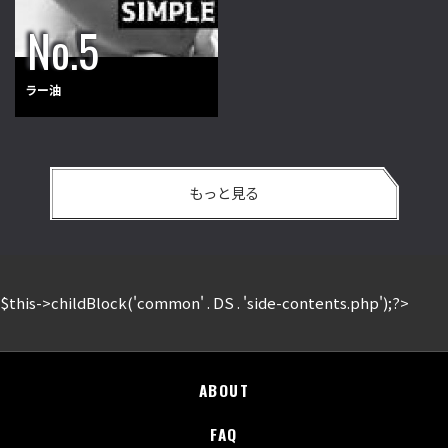
ラー油
もっと見る
$this->childBlock('common' . DS . 'side-contents.php');?>
ABOUT
FAQ