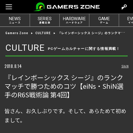
m
o
NEWS
SERIES
HARDWARE
GAME
EV
v
ニュース
連載記事
ハードウェア
ゲーム
イ
e
『レインボーシックス シージ』のランクマッチで勝つためのコツ【eiNs・ShiN選手のR6S戦術論 第4回】
Gamers Zone
CULTURE
t
o
CULTURE
PCゲームカルチャーに関する情報満載！
l
o
g
2018.8.14
ShiN
i
『レインボーシックス シージ』のランク
n
マッチで勝つためのコツ【eiNs・ShiN選
手のR6S戦術論 第4回】
皆さん、お久しぶりです。そして、あらためて初め
まして。