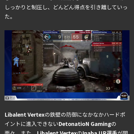
しっかりと制圧し、どんどん得点を引き離していっ
た。
Libalent Vertex
の鉄壁の防御になかなかハードポ
イントに進入できない
DetonatioN Gaming
の
面々。また、
Libalent Vertex
の
Inaba UR選手
が開