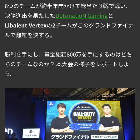
6つのチームが約半年間かけて総当たり戦で戦い、
決勝進出を果たした
DetonatioN Gaming
と
Libalent Vertex
の2チームがこのグランドファイナ
ルで雌雄を決する。
勝利を手にし、賞金総額800万を手にするのはどち
らのチームなのか？ 本大会の様子をレポートしよ
う。