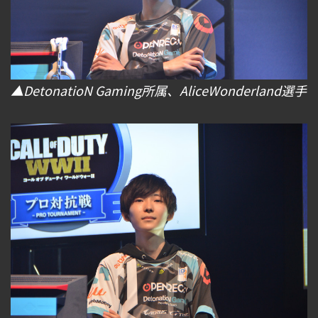
▲DetonatioN Gaming所属、AliceWonderland選手