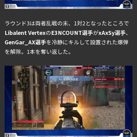
ラウンド3は両者乱戦の末、1対2となったところで
Libalent Vertex
の
E3NCOUNT選手
が
xAxSy選手
、
GenGar_AX
選手
を冷静にキルして設置された爆弾
を解除。1本を奪い返した。