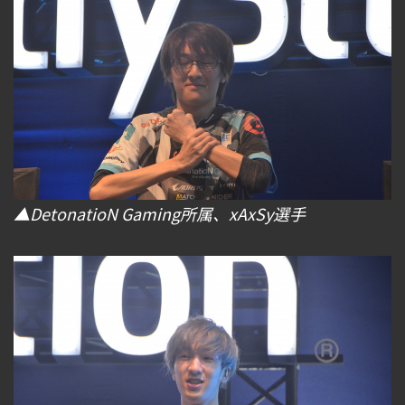
▲DetonatioN Gaming所属、xAxSy選手