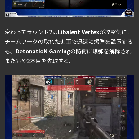
変わってラウンド2は
Libalent Vertex
が攻撃側に。
チームワークの取れた進軍で迅速に爆弾を設置する
も、
DetonatioN Gaming
の防衛に爆弾を解除され
またもや2本目を先取する。