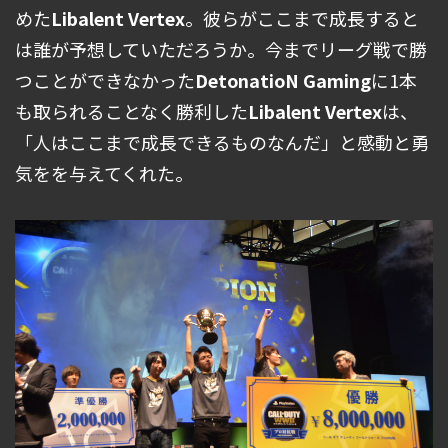
めた
Libalent Vertex
。彼らがここまで成長すると
は誰が予想していただろうか。今までリーグ戦で勝
つことができなかった
DetonatioN Gaming
に1本
も取られることなく勝利した
Libalent Vertex
は、
「人はここまで成長できるものなんだ」と感動と勇
気をを与えてくれた。