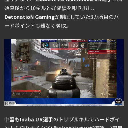
始直後から10キルと好成績を叩き出し、
DetonatioN Gaming
が制圧していた3カ所目のハ
ードポイントも難なく奪取。
中盤も
Inaba UR選手
のトリプルキルでハードポイ