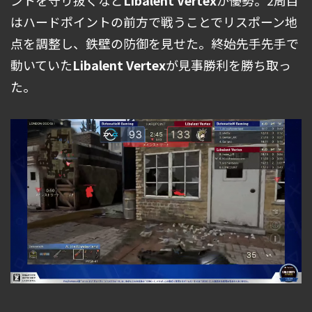
ントを守り抜くなど
Libalent Vertex
が優勢。2周目
はハードポイントの前方で戦うことでリスポーン地
点を調整し、鉄壁の防御を見せた。終始先手先手で
動いていた
Libalent Vertex
が見事勝利を勝ち取っ
た。