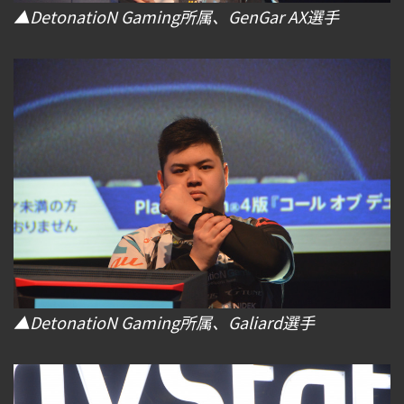
▲DetonatioN Gaming所属、GenGar AX選手
▲DetonatioN Gaming所属、Galiard選手