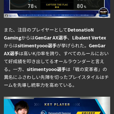
また、注目のプレイヤーとして
DetonatioN
Gaming
からは
GenGar AX選手
、
Libalent Vertex
からは
sitimentyooo選手
が挙げられた。
GenGar
AX選手
は高いK/D率を誇り、すべてのルールにおい
て好成績を叩き出してるオールラウンダーと言え
る。一方、
sitimentyooo選手
は「戦の変革者」の
異名にふさわしい先陣を切ったプレイスタイルはチ
ームを先導し統率力を高めている。