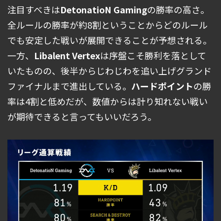
注目すべきは
DetonatioN Gaming
の勝率の高さ。
全ルールの勝率が約8割ということからどのルール
でも安定した戦いが展開できることが予想される。
一方、
Libalent Vertex
は序盤こそ勝利を落として
いたものの、後半からじわじわを追い上げグランド
ファイナルまで進出している。
ハードポイント
の勝
率は4割と低めだが、数値からは計り知れない戦い
が期待できると言ってもいいだろう。