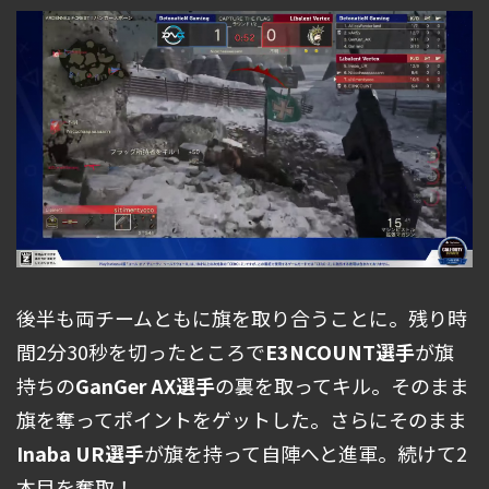
後半も両チームともに旗を取り合うことに。残り時
間2分30秒を切ったところで
E3NCOUNT選手
が旗
持ちの
GanGer AX選手
の裏を取ってキル。そのまま
旗を奪ってポイントをゲットした。さらにそのまま
Inaba UR選手
が旗を持って自陣へと進軍。続けて2
本目を奪取！