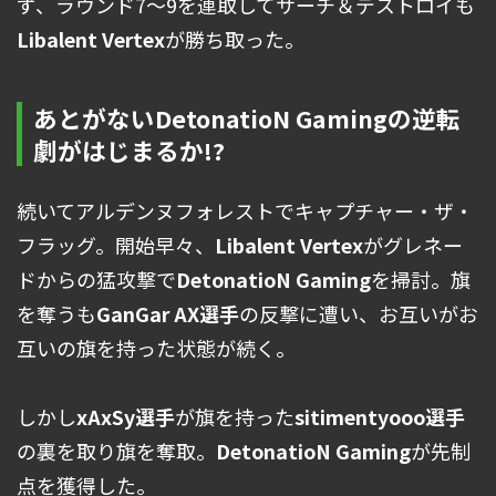
ず、ラウンド7〜9を連取してサーチ＆デストロイも
Libalent Vertex
が勝ち取った。
あとがないDetonatioN Gamingの逆転
劇がはじまるか!?
続いてアルデンヌフォレストでキャプチャー・ザ・
フラッグ。開始早々、
Libalent Vertex
がグレネー
ドからの猛攻撃で
DetonatioN Gaming
を掃討。旗
を奪うも
GanGar AX選手
の反撃に遭い、お互いがお
互いの旗を持った状態が続く。
しかし
xAxSy選手
が旗を持った
sitimentyooo選手
の裏を取り旗を奪取。
DetonatioN Gaming
が先制
点を獲得した。