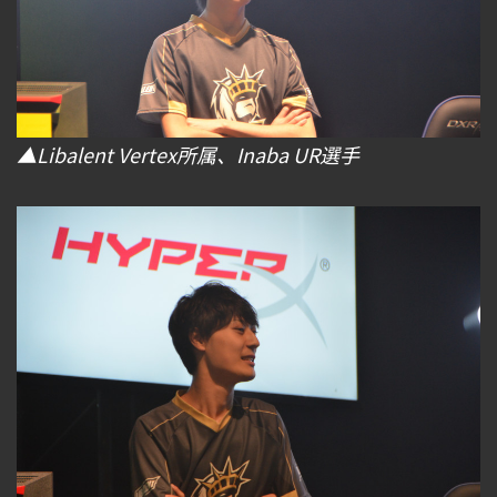
▲Libalent Vertex所属、Inaba UR選手