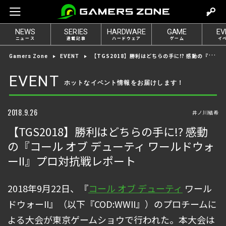
m
o
NEWS
SERIES
HARDWARE
GAME
EV
v
ニュース
連載記事
ハードウェア
ゲーム
イ
e
【TGS2018】勝利はどちらの手に!? 感動の『コール オブ デューティ ワールドウォーII』プロ対抗戦レポート
Gamers Zone
EVENT
t
o
EVENT
ホットなイベント情報をお届けします！
l
o
g
2018.9.26
井ノ川結希
i
【TGS2018】勝利はどちらの手に!? 感動
n
の『コール オブ デューティ ワールドウォ
ーII』プロ対抗戦レポート
2018年9月22日、『
コール オブ デューティ
ワール
ドウォーII』（以下『COD:WWII』）のプロチームに
よる大会が東京ゲームショウで行われた。本大会は