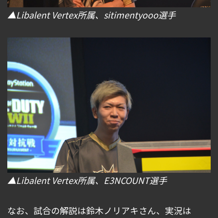
▲Libalent Vertex所属、sitimentyooo選手
▲Libalent Vertex所属、E3NCOUNT選手
なお、試合の解説は鈴木ノリアキさん、実況は