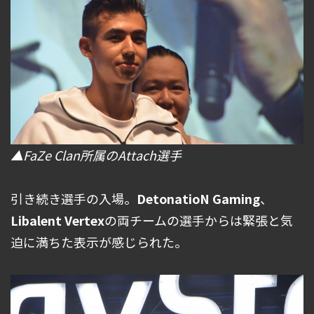
▲FaZe Clan所属のAttach選手
引き続き選手の入場。
DetonatioN Gaming
、
Libalent Vertex
の両チームの選手からは緊張と気
迫に満ちた表示が感じられた。