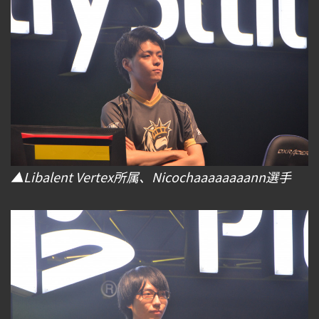
▲Libalent Vertex所属、Nicochaaaaaaaann選手