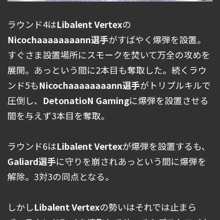
ラウンド4は
Libalent Vertex
の
Nicochaaaaaaaann選手
がすばやく爆弾を設置。
すぐさま設置場所にスモークを焚いて万全の攻めを
展開。あっという間に2本目も奪取した。続くラウ
ンド5も
Nicochaaaaaaaann選手
がトリプルキルで
圧倒し、
DetonatioN Gaming
に爆弾を設置させる
間を与えず3本目を奪取。
ラウンド6は
Libalent Vertex
が爆弾を設置するも、
Galiard選手
に守りを崩されあっという間に爆弾を
解除。3対3の同点となる。
しかし
Libalent Vertex
の勢いはそれでは止まら