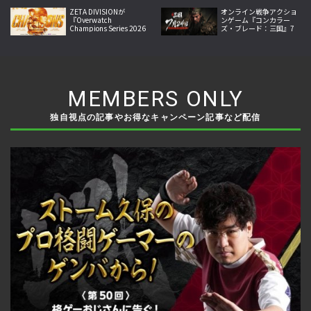
Shells」が9月10日より
スタート
ZETA DIVISIONが
オンライン戦争アクショ
『Overwatch
ンゲーム『コンカラー
Champions Series 2026
ズ・ブレード：三国』7
Midseason
月24日リリース開始！武
Championship』で世界
将アクションと兵団指揮
王者に！
を融合
MEMBERS ONLY
独自視点の記事やお得なキャンペーン記事など配信