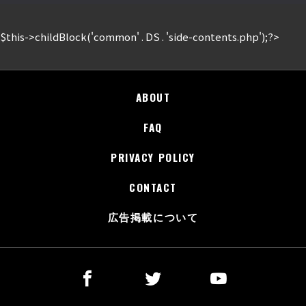
$this->childBlock('common' . DS . 'side-contents.php');?>
ABOUT
FAQ
PRIVACY POLICY
CONTACT
広告掲載について