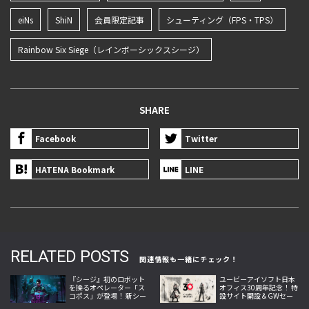
eiNs
ShiN
会員限定記事
シューティング（FPS・TPS）
Rainbow Six Siege（レインボーシックスシージ）
SHARE
Facebook
Twitter
HATENA Bookmark
LINE
RELATED POSTS
関連情報も一緒にチェック！
『シージ』初のロボット
ユービーアイソフト日本
を操るオペレーター「ス
オフィス30周年記念！ 特
コポス」が登場！ 新シー
設サイト開設＆GWセー
ズン「Operation Twin
ル開始