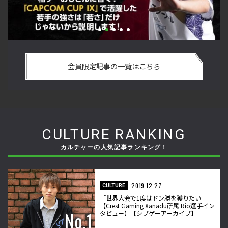
い
格ゲーおじさんに告ぐ！「CAPCOM CUP IX」で活躍した若手
「
の
の強さは 「若さ」だけじゃないから説明します！【ストーム
悟
会員限定記事の一覧はこちら
久保のプロ格闘ゲーマーのゲンバから！ 第50回】
格
CULTURE RANKING
カルチャーの人気記事ランキング！
2019.12.27
CULTURE
「世界大会で1度はドン勝を獲りたい」
【Crest Gaming Xanadu所属 Rio選手イン
タビュー】【シブゲーアーカイブ】