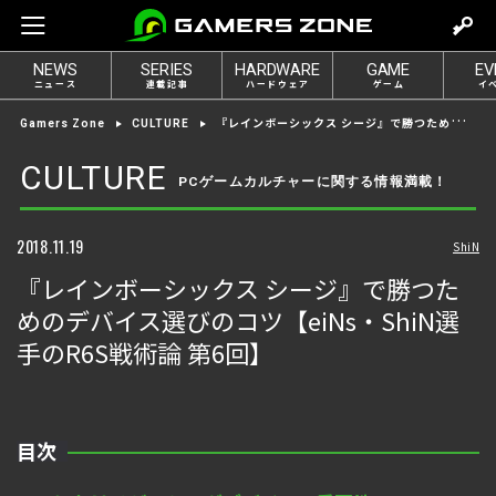
m
o
NEWS
SERIES
HARDWARE
GAME
EV
v
ニュース
連載記事
ハードウェア
ゲーム
イ
e
『レインボーシックス シージ』で勝つためのデバイス選びのコツ【eiNs・ShiN選手のR6S戦術論 第6回】
Gamers Zone
CULTURE
t
o
CULTURE
PCゲームカルチャーに関する情報満載！
l
o
g
2018.11.19
ShiN
i
『レインボーシックス シージ』で勝つた
n
めのデバイス選びのコツ【eiNs・ShiN選
手のR6S戦術論 第6回】
目次