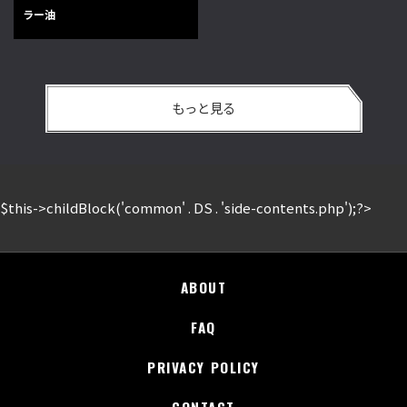
ラー油
もっと見る
$this->childBlock('common' . DS . 'side-contents.php');?>
ABOUT
FAQ
PRIVACY POLICY
CONTACT