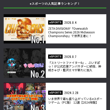
eスポーツの人気記事ランキング！
2026.8.4
eSPORTS
ZETA DIVISIONが『Overwatch
Champions Series 2026 Midseason
Championship』で世界王者に！
2026.8.7
eSPORTS
『ストリートファイター6』、ぶいすぽ
っ！が公式応援アンバサダーに続投、神
成きゅぴ・藍沢エマが新たに加入
2024.3.28
eSPORTS
いま世界で最も盛り上がっているeスポー
ツゲーム（PC版） 12選【2024年版】