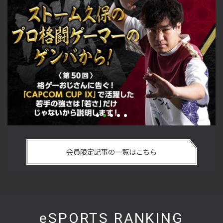
い
格ゲーおじさんに告ぐ！「CAPCOM CUP IX」で活躍した若手
「
の
の強さは 「若さ」だけじゃないから説明します！【ストーム
悟
会員限定記事の一覧はこちら
久保のプロ格闘ゲーマーのゲンバから！ 第50回】
格
eSPORTS RANKING