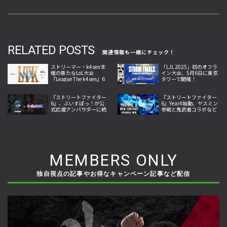
RELATED POSTS
関連情報も一緒にチェック！
ストリーマー・k4sen主
「LJL 2025」初のオフラ
催の新たなLoL大会
イン大会、5月6日に東京
『League The k4sen』6
タワーで開催！
月25日より開幕
『ストリートファイター
『ストリートファイター
6』、ぶいすぽっ！が公
6』Year4始動、ヤスミン
式応援アンバサダーに続
参戦と鬼武者コラボなど
投、神成きゅぴ・藍沢エ
夏の大型更新を本格展開
マが新たに加入
MEMBERS ONLY
独自視点の記事やお得なキャンペーン記事など配信