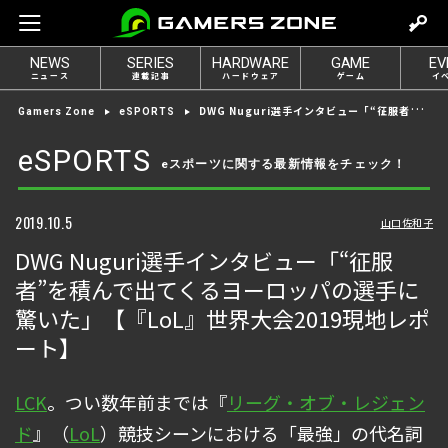
m
o
NEWS
SERIES
HARDWARE
GAME
EV
v
ニュース
連載記事
ハードウェア
ゲーム
イ
e
DWG Nuguri選手インタビュー「“征服者”を積んで出てくるヨーロッパの選手に驚いた」【『LoL』世界大会2019現地レポート】
Gamers Zone
eSPORTS
t
o
eSPORTS
eスポーツに関する最新情報をチェック！
l
o
g
2019.10.5
山口佐和子
i
DWG Nuguri選手インタビュー「“征服
n
者”を積んで出てくるヨーロッパの選手に
驚いた」【『LoL』世界大会2019現地レポ
ート】
LCK
。つい数年前までは『
リーグ・オブ・レジェン
ド
』（
LoL
）競技シーンにおける「最強」の代名詞