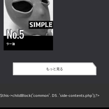
ラー油
もっと見る
$this->childBlock('common' . DS . 'side-contents.php');?>