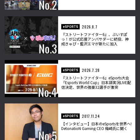
2026.8.7
eSPORTS
『ストリートファイター6』、ぶいすぽ
っ！が公式応援アンバサダーに続投、神
成きゅぴ・藍沢エマが新たに加入
2026.7.28
eSPORTS
『ストリートファイター6』eSports大会
「Esports World Cup」日本語実況LIVE配
信決定、世界の強豪32選手が激突
2017.11.24
eSPORTS
【インタビュー】日本のeSportsを世界へ!
DetonatioN Gaming CEO 梅崎氏に聞く