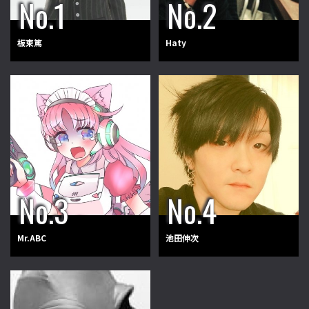
板東篤
Haty
Mr.ABC
池田伸次