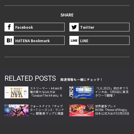
SHARE
Facebook
Twitter
HATENA Bookmark
LINE
RELATED POSTS
関連情報も一緒にチェック！
ストリーマー・k4sen主
「LJL 2025」初のオフラ
催の新たなLoL大会
イン大会、5月6日に東京
『League The k4sen』6
タワーで開催！
月25日より開幕
フォートナイト「チャプ
世界最多プレイ
ター7 シーズン3：ランナ
MOBA『Honor of Kings』
ー」開幕 新マップと精霊
日本公式大会が10月18日
収集システム、新兵器な
開幕。Crazy Raccoon・
どを追加
SCARZら参戦