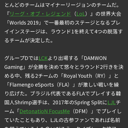
とんどのチームはマイナーリージョンのチームだ。
『
リーグ・オブ・レジェンド
（
LoL
）』の世界大会
「Worlds 2019」で一番最初のステージとなるプレ
イインステージは、ラウンド1を終えて4つの脱落す
るチームが決定した。
グループDでは
LCK
より出場する「DAMWON
Gaming」が全勝を決めて悠々とラウンド2行きを決
める中、残る2チームの「Royal Youth（RY）」と
「Flamengo eSports（FLA）」が激しい戦いを繰
り広げた。ブラジル代表であるFLAでプレイする韓
国人Shrimp選手は、2017年のSpring Splitに
LJL
チ
ーム「
DetonatioN FocusMe
（DFM）」でプレイし
ていたこともあり、LJLの古参ファンであれば名前