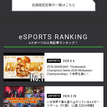
の
の強さは 「若さ」だけじゃないから説明します！【ストーム
悟
会員限定記事の一覧はこちら
久保のプロ格闘ゲーマーのゲンバから！ 第50回】
格
eSPORTS RANKING
eスポーツの人気記事ランキング！
2026.8.4
eSPORTS
ZETA DIVISIONが『Overwatch
Champions Series 2026 Midseason
Championship』で世界王者に！
2024.3.28
eSPORTS
いま世界で最も盛り上がっているeスポー
ツゲーム（PC版） 12選【2024年版】