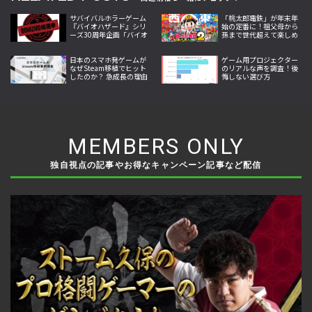
サバイバルホラーゲーム
「桃太郎電鉄」が年末年
『バイオハザード』シリ
始の定番に！祖父母から
ーズ30周年企画「バイオ
孫まで世代超えて楽しめ
ハザード総選挙」で推し
る理由とは
作品を選ぼう
日本のスマホ発ゲームが
ゲーム用プロジェクター
なぜSteam移植でヒット
のリアルな声を調査！後
したのか？ 急成長の理由
悔しない選び方
が明らかに
MEMBERS ONLY
独自視点の記事やお得なキャンペーン記事など配信