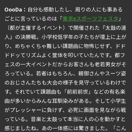
OooDa：
自分も感動したし、周りの人にも事ある
ごとに言っているのは「
東京eスポーツフェスタ
」
（都が主催するイベント）で開催された『太鼓の達
人』の決勝戦。小学校低学年の子たちが壇上に上が
り、めちゃくちゃ難しい課題曲に物怖じせず、ドド
ドドッてリズムよく筐体を叩いていたんです。都フ
ェスの一大イベントだからお客さんも老若男女がそ
ろっている。若者はもちろん、親御さんやスーツ姿
のおじさんたちも大会の様子を見守っているわけで
す。それでいて課題曲も「前前前世」などの有名楽
曲が多いからみんな耳馴染みがある。そして小学生
がプレッシャーに負けず、必死に画面を見ながら戦
っている。音楽と太鼓って本当に人の心を動かすと
感じましたね。あの一体感には驚きました。「こん