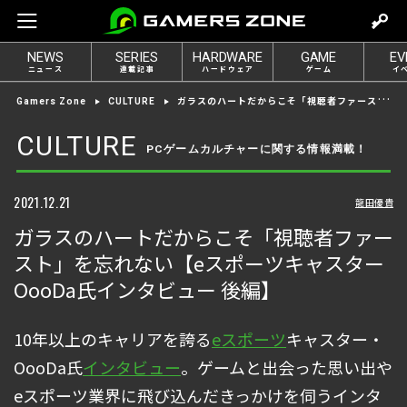
m
o
NEWS
SERIES
HARDWARE
GAME
EV
v
ニュース
連載記事
ハードウェア
ゲーム
イ
e
ガラスのハートだからこそ「視聴者ファースト」を忘れない【eスポーツキャスター OooDa氏インタビュー 後編】
Gamers Zone
CULTURE
t
o
CULTURE
PCゲームカルチャーに関する情報満載！
l
o
g
2021.12.21
龍田優貴
i
ガラスのハートだからこそ「視聴者ファー
n
スト」を忘れない【eスポーツキャスター
OooDa氏インタビュー 後編】
10年以上のキャリアを誇る
eスポーツ
キャスター・
OooDa氏
インタビュー
。ゲームと出会った思い出や
eスポーツ業界に飛び込んだきっかけを伺うインタ