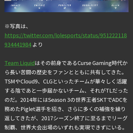
※写真は、
https://twitter.com/lolesports/status/951222118
934441984
より
Team Liquid
はその前身であるCurse Gaming時代か
ら長い苦闘の歴史をファンとともに共有してきた。
TSMやCloud9、CLGといったチームが華々しく活躍
する陰であと一歩届かないチーム、それがTLだった
のだ。2014年にはSeason 3の世界王者SKTでADCを
務めたPiglet選手を招き、さらに多くの補強を繰り
返してきたが、2017シーズン終了に至るまでリーグ
制覇、世界大会出場のいずれも実現できずにいる。