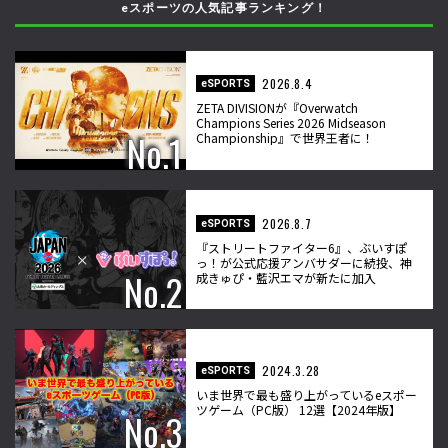
eスポーツの人気記事ランキング！
2026.8.4
eSPORTS
ZETA DIVISIONが『Overwatch
Champions Series 2026 Midseason
Championship』で世界王者に！
2026.8.7
eSPORTS
『ストリートファイター6』、ぶいすぽ
っ！が公式応援アンバサダーに続投、神
成きゅぴ・藍沢エマが新たに加入
2024.3.28
eSPORTS
いま世界で最も盛り上がっているeスポー
ツゲーム（PC版） 12選【2024年版】