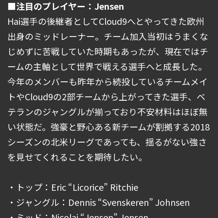
■注目のプレイヤー：Jensen
Hai選手の後継者としてCloud9へとやってきた欧州
出身のミッドレーナー。チーム加入当初はうまくな
じめずに苦戦していた時期もあったが、現在ではチ
ームの主軸として世界で戦える選手へと成長した。
今年のメンバーも昨年から続投しているチームメイ
トやCloud9の2部チームから上がってきた選手、ベ
テランのジャングルが揃っており不安材料はほぼ無
い状態だ。強豪と野心ある新チームが割拠する2018
シーズンの北米リーグであっても、揺るがない強さ
を見せてくれることを期待したい。
・トップ：Eric “Licorice” Ritchie
・ジャングル：Dennis “Svenskeren” Johnsen
・ミッド：Nicolaj “Jensen” Jensen