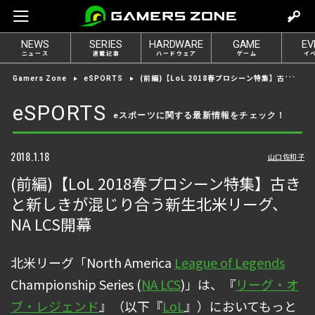
m
o
NEWS
SERIES
HARDWARE
GAME
EV
v
ニュース
連載記事
ハードウェア
ゲーム
イ
e
(前編)【LoL 2018春プロシーン特集】古きと新しきが混じり合う新生北米リーグ、NA LCS開幕
Gamers Zone
eSPORTS
t
o
eSPORTS
eスポーツに関する最新情報をチェック！
l
o
g
2018.1.18
山口佐和子
i
(前編)【LoL 2018春プロシーン特集】古き
n
と新しきが混じり合う新生北米リーグ、
NA LCS開幕
北米リーグ「North America
League of Legends
Championship Series (
NA LCS
)」は、『
リーグ・オ
ブ・レジェンド
』（以下『
LoL
』）においてもっと