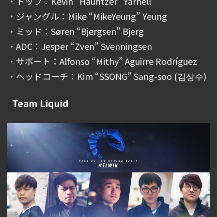
・トップ：Kevin “Hauntzer” Yarnell
・ジャングル：Mike “MikeYeung” Yeung
・ミッド：Søren “Bjergsen” Bjerg
・ADC：Jesper “Zven” Svenningsen
・サポート：Alfonso “Mithy” Aguirre Rodríguez
・ヘッドコーチ：Kim “SSONG” Sang-soo (김상수)
Team Liquid