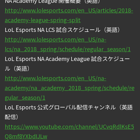
NA Academy League 開催概要（英語）
http://www.lolesports.com/en_US/articles/2018-
academy-league-spring-split
LoL Esports NA LCS 試合スケジュール（英語）
http://www.lolesports.com/en_US/na-
lcs/na_2018_spring/schedule/regular_season/1
LoL Esports NA Academy League 試合スケジュー
ル（英語）
http://www.lolesports.com/en_US/na-
academy/na_academy_2018_spring/schedule/re
gular_season/1
LoL Esports 公式グローバル配信チャンネル（英語
配信）
https://www.youtube.com/channel/UCvqRdlKsE5
Q8mf8YXbdIJLw