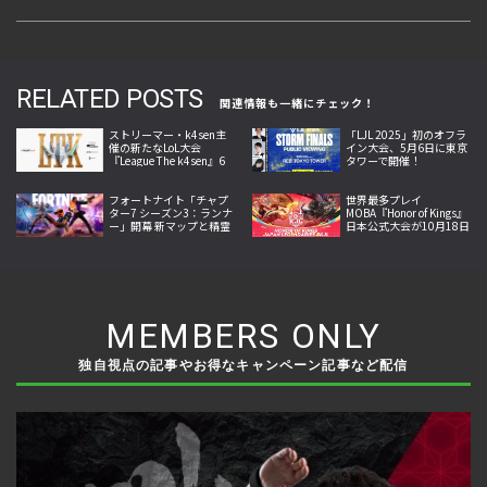
RELATED POSTS
関連情報も一緒にチェック！
ストリーマー・k4sen主
「LJL 2025」初のオフラ
催の新たなLoL大会
イン大会、5月6日に東京
『League The k4sen』6
タワーで開催！
月25日より開幕
フォートナイト「チャプ
世界最多プレイ
ター7 シーズン3：ランナ
MOBA『Honor of Kings』
ー」開幕 新マップと精霊
日本公式大会が10月18日
収集システム、新兵器な
開幕。Crazy Raccoon・
どを追加
SCARZら参戦
MEMBERS ONLY
独自視点の記事やお得なキャンペーン記事など配信