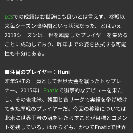
LCS
での成績はお世辞にも良いとは言えず、参戦以
来毎シーズン降格圏という状況だった。とはいえ
2018シーズンは一世を風靡したプレイヤーを集める
ことに成功しており、昨年までの姿を払拭する可能
性も十分にある。
■注目のプレイヤー：Huni
昨年SKTの一員として世界大会を戦ったトップレー
ナー。2015年に
Fnatic
で衝撃的なデビューを果た
し、その後北米、韓国と各リーグで実績を挙げ続け
てきた歴戦のプレイヤーだ。今回の移籍については
北米に世界王者の冠をもたらすことが目標とコメン
トを残している。はからずも、かつてFnaticで世界