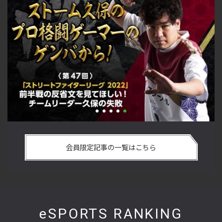
の反省文を見て
『ストV』PS4版とPC版は別のゲーム性！ 大会での
ム久保のプロ格
方を真剣に考えてみた【ストーム久保のプロ格闘ゲ
会員限定記事の一覧はこちら
ゲンバから！ 第51回】
eSPORTS RANKING