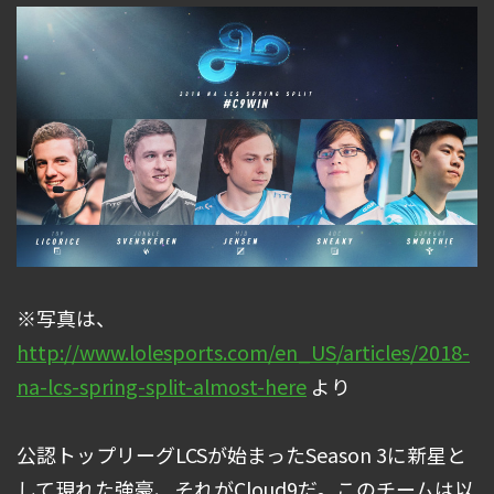
※写真は、
http://www.lolesports.com/en_US/articles/2018-
na-lcs-spring-split-almost-here
より
公認トップリーグLCSが始まったSeason 3に新星と
して現れた強豪、それがCloud9だ。このチームは以