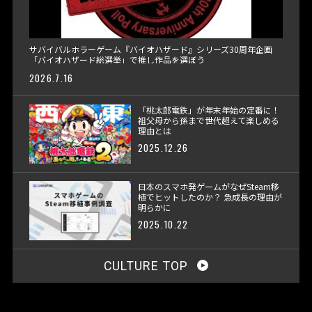
サバイバルホラーゲーム『バイオハザード』シリーズ30周年企画
「バイオハザード総選挙」で推し作品を選ぼう
2026.7.16
「桃太郎電鉄」が年末年始の定番に！
祖父母から孫まで世代超えて楽しめる
理由とは
2025.12.26
日本のスマホ発ゲームがなぜSteam移
植でヒットしたのか？ 急成長の理由が
明らかに
2025.10.22
CULTURE TOP