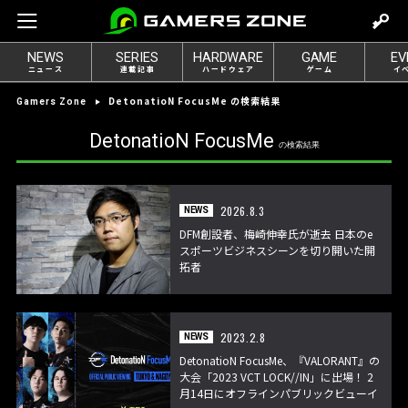
m
o
NEWS
SERIES
HARDWARE
GAME
EV
v
ニュース
連載記事
ハードウェア
ゲーム
イ
e
DetonatioN FocusMe の検索結果
Gamers Zone
t
o
DetonatioN FocusMe
の検索結果
l
o
g
2026.8.3
NEWS
i
DFM創設者、梅崎伸幸氏が逝去 日本のe
n
スポーツビジネスシーンを切り開いた開
拓者
2023.2.8
NEWS
DetonatioN FocusMe、『VALORANT』の
大会「2023 VCT LOCK//IN」に出場！ 2
月14日にオフラインパブリックビューイ