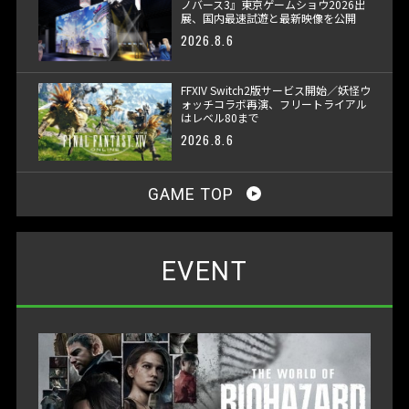
ノバース3』東京ゲームショウ2026出
展、国内最速試遊と最新映像を公開
2026.8.6
FFXIV Switch2版サービス開始／妖怪ウ
ォッチコラボ再演、フリートライアル
はレベル80まで
2026.8.6
GAME TOP
EVENT