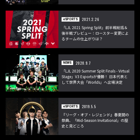
ングを開催
2021.2.26
eSPORTS
「LJL 2021 Spring Split」前半戦総括＆
後半戦プレビュー：ロースター変更によ
るチームの仕上がりは？
2020.9.7
NEWS
「LJL 2020 Summer Split Finals - Virtual
Stage」V3 Esportsが優勝！ 日本代表と
して世界大会「Worlds」へ出場決定
2019.5.5
eSPORTS
『リーグ・オブ・レジェンド』春夏間の
祭典、「Mid-Season Invitational」の歴
史と見どころ