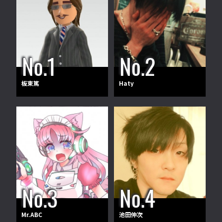
板東篤
Haty
Mr.ABC
池田伸次