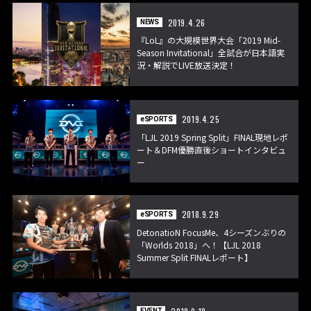
2019.4.26
NEWS
『LoL』の大規模世界大会「2019 Mid-
Season Invitational」全試合が日本語実
況・解説でLIVE放送決定！
2019.4.25
eSPORTS
「LJL 2019 Spring Split」FINAL現地レポ
ート＆DFM優勝直後ショートインタビュ
ー
2018.9.29
eSPORTS
DetonatioN FocusMe、4シーズンぶりの
「Worlds 2018」へ！【LJL 2018
Summer Split FINALレポート】
EVENT