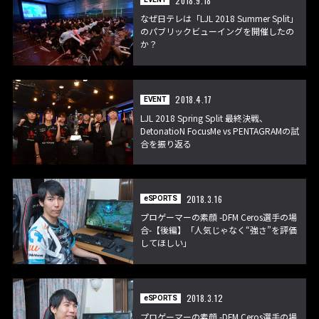
2018.9.18
なぜ日テレは「LJL 2018 Summer Split」
のパブリックビューイングを開催したの
か？
2018.4.17
EVENT
LJL 2018 Spring Split 最終決戦、
DetonatioN FocusMe vs PENTAGRAMの試
合を振り返る
2018.3.16
eSPORTS
プロゲーマーの素顔 -DFM Ceros選手の場
合-【後編】「人気じゃなく“強さ”を評価
してほしい」
2018.3.12
eSPORTS
プロゲーマーの素顔 -DFM Ceros選手の場