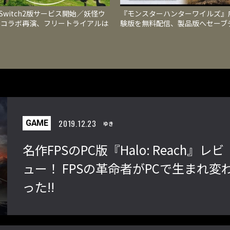
V Switch2版サービス開始／妖怪ウ
『モンスターハンターワイルズ』
チコラボ再演、フリートライアルは
験版を無料配信、製品版へセーブ
80まで
を引き継げ、物語と狩猟を楽しめ
2019.12.23
GAME
ゆき
名作FPSのPC版『Halo: Reach』レビ
ュー！ FPSの革命者がPCで生まれ変
った!!