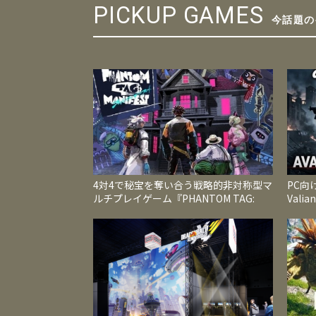
PICKUP GAMES
今話題の
4対4で秘宝を奪い合う戦略的非対称型マ
PC向け
ルチプレイゲーム『PHANTOM TAG:
Val
MANIFEST』今夏発売
帰掲げ