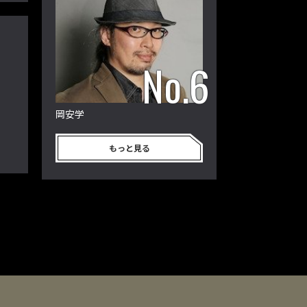
衰
岡安学
もっと見る