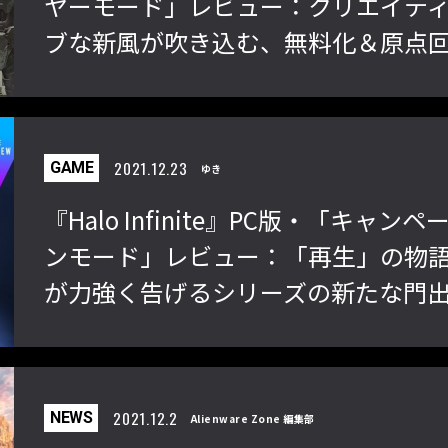
ヤーモード」レビュー：クリエイテ
ブな新風が吹き込む、無料化＆原点
帰のアリーナFPS最新作！
「ストリートファイターリーグ
『ストV』PS4版とPC版は
2022」前半戦の反省文を見てほし
性！ 大会での向き合い方を
い！ チームリーダー久保の失敗【ス
えてみた【ストーム久保の
トーム久保のプロ格闘ゲーマーのゲン
ーマーのゲンバから！ 第51
2021.12.23
GAME
ゆき
バから！ 第47回】
『Halo Infinite』PC版・「キャンペ
ンモード」レビュー：「再生」の物
が力強く告げるシリーズの新たな門
2021.12.2
NEWS
Alienware Zone 編集部