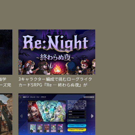
海学
3キャラクター編成で挑むローグライク
ーズ完
カードSRPG『Re ― 終わらぬ夜』が
に収録
Steamで発売、地形と属性が戦況を左右