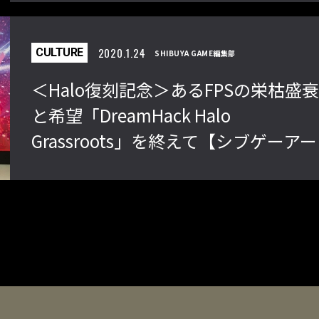
2020.1.24
CULTURE
SHIBUYA GAME編集部
＜Halo復刻記念＞あるFPSの栄枯盛
と希望「DreamHack Halo
Grassroots」を終えて【シブゲーアー
カイブ】