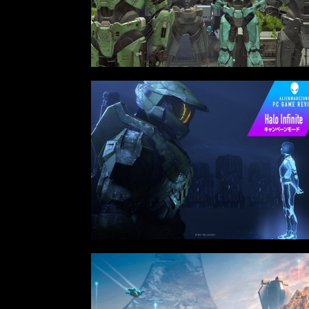
2022年最後の懺悔！ 「ストリートフ
ァイターリーグ 2022」最終節を終え
て吐露したいこと【ストーム久保のプ
ロ格闘ゲーマーのゲンバから！ 第48
回】
格ゲーおじさんに告ぐ！「CAPCOM
CUP IX」で活躍した若手の強さは
「若さ」だけじゃないから説明しま
す！【ストーム久保のプロ格闘ゲーマ
ーのゲンバから！ 第50回】