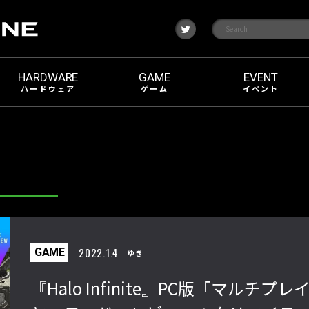
t
w
i
t
t
e
HARDWARE
GAME
EVENT
r
ハードウェア
ゲーム
イベント
2022.1.4
GAME
ゆき
『Halo Infinite』PC版「マルチプレ