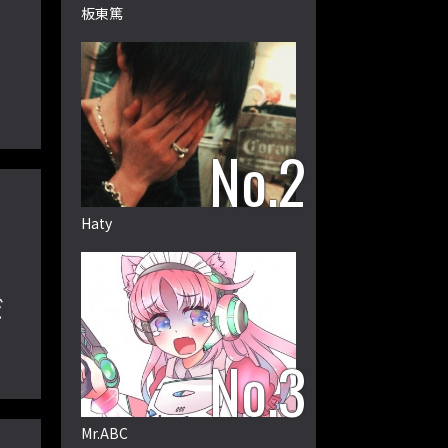
板東篤
Haty
だ
Mr.ABC