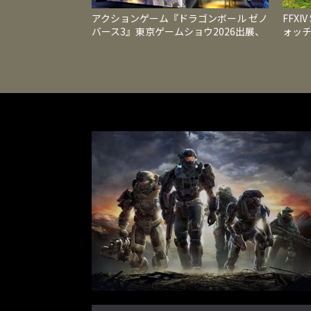
アクションゲーム『ドラゴンボール ゼノ
FFXI
バース3』東京ゲームショウ2026出展、
ォッ
国内最速試遊と最新映像を公開
レベル