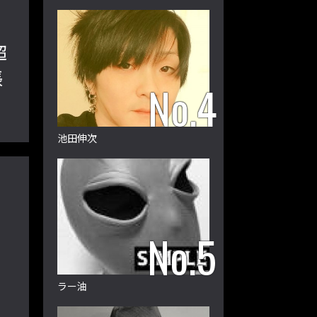
超
張
池田伸次
ズ
ラー油