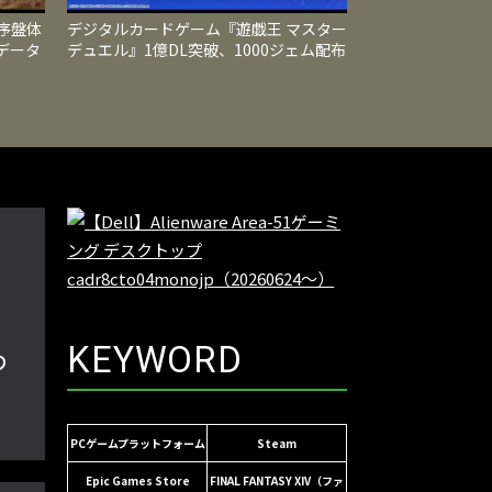
序盤体
デジタルカードゲーム『遊戯王 マスター
データ
デュエル』1億DL突破、1000ジェム配布
る
や限定カード入り新パック登場
KEYWORD
わ
PCゲームプラットフォーム
Steam
Epic Games Store
FINAL FANTASY XIV（ファ