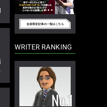
ィ
回
別のゲーム
格ゲーおじさんに告ぐ！「CAPCOM
「ストリートファイタ
真剣に考
CUP IX」で活躍した若手の強さは
グランドファイナ
会員限定記事の一覧はこちら
プロ格闘ゲ
「若さ」だけじゃないから説明しま
ワノ選手の攻略を
回】
す！【ストーム久保のプロ格闘ゲーマ
保のプロ格闘ゲー
ーのゲンバから！ 第50回】
第49回】
WRITER RANKING
ー
語
出