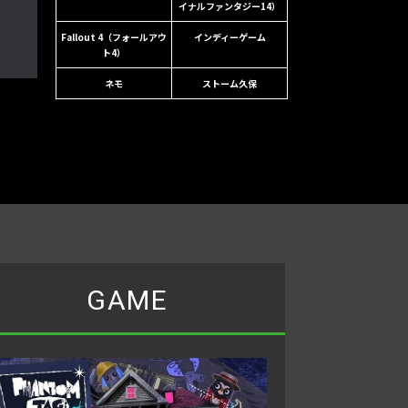
イナルファンタジー14）
Fallout 4（フォールアウ
インディーゲーム
ト4）
ネモ
ストーム久保
GAME