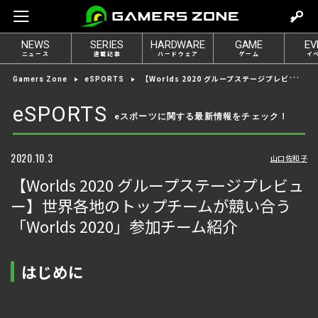
m
o
NEWS
SERIES
HARDWARE
GAME
EV
v
ニュース
連載記事
ハードウェア
ゲーム
イ
e
【Worlds 2020 グループステージプレビュー】世界各地のトップチームが競い合う「Worlds 2020」参加チーム紹介
Gamers Zone
eSPORTS
t
o
eSPORTS
eスポーツに関する最新情報をチェック！
l
o
g
2020.10.3
山口佐和子
i
【Worlds 2020 グループステージプレビュ
n
ー】世界各地のトップチームが競い合う
「Worlds 2020」参加チーム紹介
はじめに