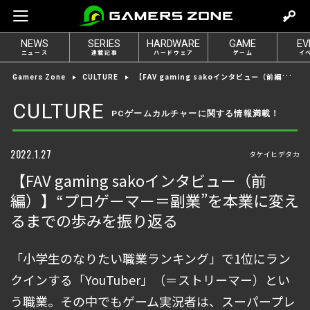
m
o
NEWS
SERIES
HARDWARE
GAME
EV
v
ニュース
連載記事
ハードウェア
ゲーム
イ
e
【FAV gaming sakoインタビュー（前編）】“プロゲーマー＝副業”を本業に変えるまでの歩みを振り返る
Gamers Zone
CULTURE
t
o
CULTURE
PCゲームカルチャーに関する情報満載！
l
o
g
2022.1.27
タケイヒデタカ
i
【FAV gaming sakoインタビュー（前
n
編）】“プロゲーマー＝副業”を本業に変え
るまでの歩みを振り返る
「小学生のなりたい職業ランキング」で1位にラン
クインする「YouTuber」（＝ストリーマー）とい
う職業。その中でもゲーム実況者は、スーパープレ