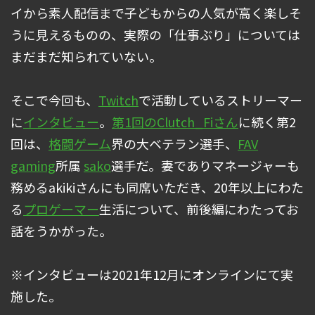
イから素人配信まで子どもからの人気が高く楽しそ
うに見えるものの、実際の「仕事ぶり」については
まだまだ知られていない。
そこで今回も、
Twitch
で活動しているストリーマー
に
インタビュー
。
第1回のClutch_Fiさん
に続く第2
回は、
格闘ゲーム
界の大ベテラン選手、
FAV
gaming
所属
sako
選手だ。妻でありマネージャーも
務めるakikiさんにも同席いただき、20年以上にわた
る
プロゲーマー
生活について、前後編にわたってお
話をうかがった。
※インタビューは2021年12月にオンラインにて実
施した。