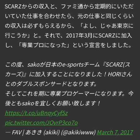
SCARZからの収入と、ファミ通から定期的にいただ
いていた仕事を合わせたら、元の仕事と同じくらい
の収入は必ずもらえるから、「よし、じゃあ東京に
行こうか」と。それで、2017年3月にSCARZに加入
し、「専業プロになった」という宣言をしました。
この度、sakoが日本のe-sportsチーム『SCARZ(ス
カーズ)』に加入することになりました！HORIさん
とのダブルスポンサードとなります。
そしてこれを期に専業プロゲーマーになります。今
後ともsakoを宜しくお願い致します！
https://t.co/uBnqyCyf5z
pic.twitter.com/JOvrP3co7o
— FAV | あきき (akiki) (@akikiwww)
March 7, 2017