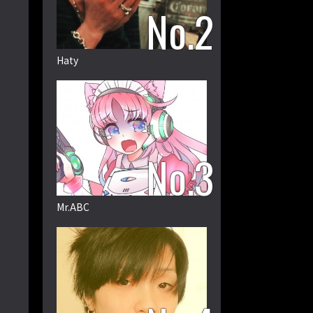
Haty
Mr.ABC