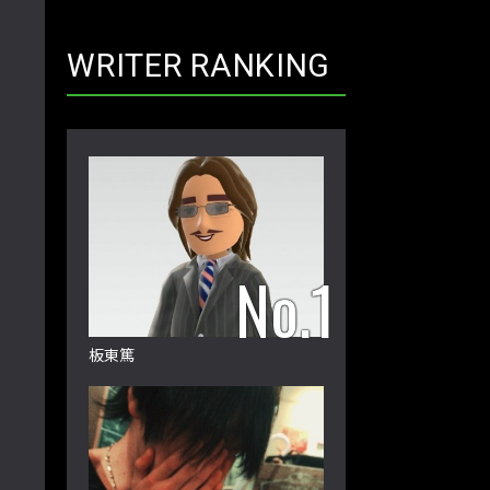
WRITER RANKING
板東篤