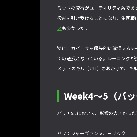
ミッドの流行がユーティリティ系であ
役割を引き受けることになり、集団戦
ス
も多かった。
特に、カイ＝サを優先的に確保するチー
での選択となっている。レーニングが
メットスキル（Ult）のおかげで、キ
Week4～5（パ
パッチ9.2において、影響の大きかっ
バフ：ジャーヴァンⅣ、ヨリック