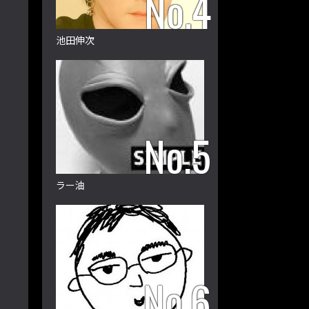
池田伸次
ラー油