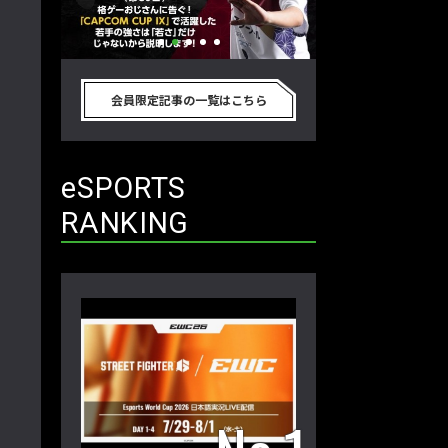
別のゲーム
格ゲーおじさんに告ぐ！「CAPCOM
「ストリートファイタ
真剣に考
CUP IX」で活躍した若手の強さは
グランドファイナ
会員限定記事の一覧はこちら
プロ格闘ゲ
「若さ」だけじゃないから説明しま
ワノ選手の攻略を
回】
す！【ストーム久保のプロ格闘ゲーマ
保のプロ格闘ゲー
ーのゲンバから！ 第50回】
第49回】
eSPORTS
RANKING