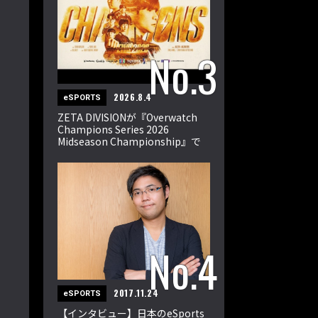
2026.8.4
eSPORTS
ZETA DIVISIONが『Overwatch
Champions Series 2026
Midseason Championship』で
世界王者に！
2017.11.24
eSPORTS
【インタビュー】日本のeSports