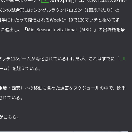
』の中国一部リーグ「
LPL
2019 Spring」は、競技地域最大の16チ
ズンの試合形式はシングルラウンドロビン（1回総当たり）の
月半にわたって開催されるWeek1～10で120マッチと極めて多
、「Mid-Season Invitational（MSI）」の出場権を争
50マッチ118ゲームが消化されているわけだが、これはすでに「
LJL
（84ゲーム）を超えている。
重慶・西安）への移動も含めた過密なスケジュールの中で、闘争
されている。
表がこちら。