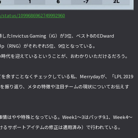
sh/status/1099686962749992960
勝したInvictus Gaming（iG）が3位、ベスト8のEDward
 Give Up（RNG）がそれぞれ5位、9位となっている。
拠の時代を迎えているということが、おわかりいただけるだろう。
を余すことなくチェックしている私、Merrydayが、「LPL 2019
の結果を振り返り、メタの特徴や注目チームの現状についてお伝えす
はやや特殊となっている。Week1～3はパッチ9.1、Week4～
におけるサポートアイテムの修正は適用済み）で行われている。