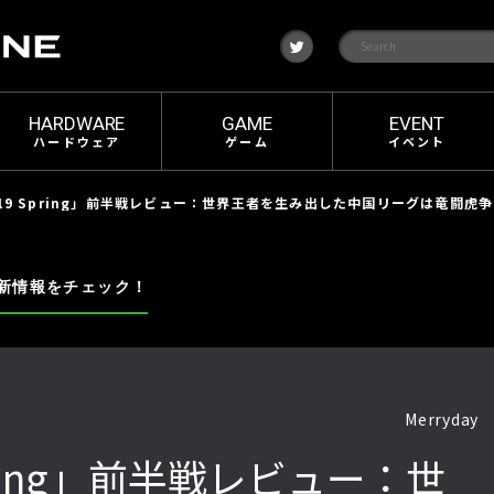
t
w
i
t
t
e
HARDWARE
GAME
EVENT
r
ハードウェア
ゲーム
イベント
2019 Spring」前半戦レビュー：世界王者を生み出した中国リーグは竜闘虎
新情報をチェック！
Merryday
Spring」前半戦レビュー：世