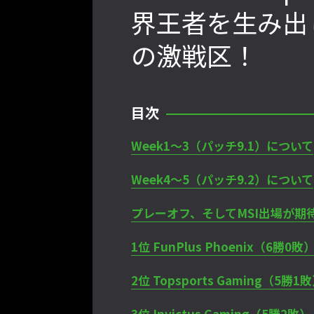
界王者を生み出
の激戦区！
2022年最後の懺悔！ 「ストリートフ
ァイターリーグ 2022」最終節を終え
て吐露したいこと【ストーム久保のプ
ロ格闘ゲーマーのゲンバから！ 第48
目次
回】
Week1～3（パッチ9.1）について
Week4～5（パッチ9.2）について
格ゲーおじさんに告ぐ！「CAPCOM
CUP IX」で活躍した若手の強さは
プレーオフ、そしてMSI出場が期
「若さ」だけじゃないから説明しま
す！【ストーム久保のプロ格闘ゲーマ
1位 FunPlus Phoenix（6勝0敗
ーのゲンバから！ 第50回】
2位 Topsports Gaming（5勝1
3位 Invictus Gaming（5勝2敗）