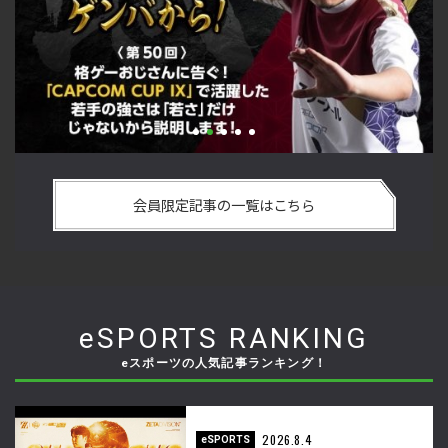
い
格ゲーおじさんに告ぐ！「CAPCOM CUP IX」で活躍した若手
「
の
の強さは 「若さ」だけじゃないから説明します！【ストーム
悟
会員限定記事の一覧はこちら
久保のプロ格闘ゲーマーのゲンバから！ 第50回】
格
eSPORTS RANKING
eスポーツの人気記事ランキング！
2026.8.4
eSPORTS