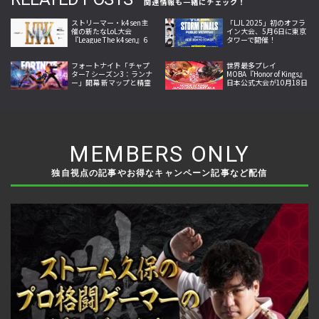
関連情報も一緒にチェック！
ストリーマー・k4sen主
「LJL 2025」初のオフラ
催の新たなLoL大会
イン大会、5月6日に東京
『League The k4sen』6
タワーで開催！
月25日より開幕
フォートナイト「チャプ
世界最多プレイ
ター7 シーズン3：ランナ
MOBA『Honor of Kings』
ー」開幕 新マップと精霊
日本公式大会が10月18日
収集システム、新兵器な
開幕。Crazy Raccoon・
どを追加
SCARZら参戦
MEMBERS ONLY
独自視点の記事やお得なキャンペーン記事など配信