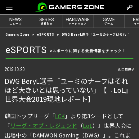
m
o
NEWS
SERIES
HARDWARE
GAME
EV
v
ニュース
連載記事
ハードウェア
ゲーム
イ
e
DWG BeryL選手「ユーミのナーフはそれほど大きいとは思っていない」【『LoL』世界大会2019現地レポート】
Gamers Zone
eSPORTS
t
o
eSPORTS
eスポーツに関する最新情報をチェック！
l
o
g
2019.10.20
山口佐和子
i
DWG BeryL選手「ユーミのナーフはそれ
n
ほど大きいとは思っていない」【『LoL』
世界大会2019現地レポート】
韓国トップリーグ「
LCK
」より第3シードとして
『
リーグ・オブ・レジェンド
（
LoL
）』世界大会に
出場中の「DAMWON Gaming（DWG）」。これま