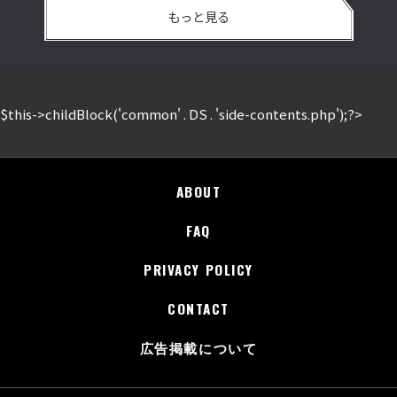
もっと見る
$this->childBlock('common' . DS . 'side-contents.php');?>
ABOUT
FAQ
PRIVACY POLICY
CONTACT
広告掲載について