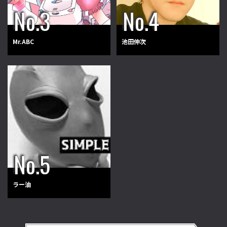
Mr.ABC
池田伸次
ラー油