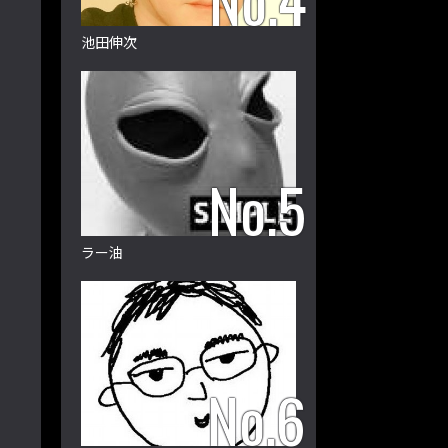
池田伸次
ラー油