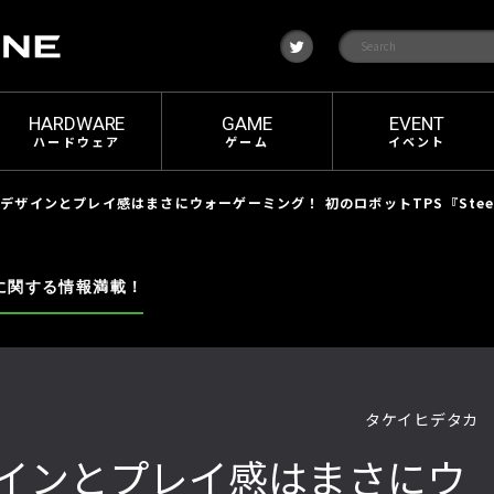
t
w
i
t
t
e
HARDWARE
GAME
EVENT
r
ハードウェア
ゲーム
イベント
デザインとプレイ感はまさにウォーゲーミング！ 初のロボットTPS『Steel 
に関する情報満載！
タケイヒデタカ
インとプレイ感はまさにウ