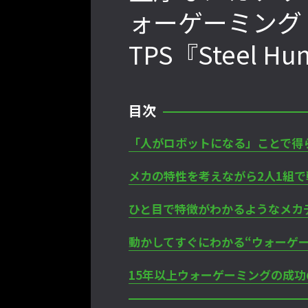
ォーゲーミング
TPS『Steel 
年最後の懺悔！ 「ストリートフ
「ストリートファイターリーグ
リーグ 2022」最終節を終え
2022」前半戦の反省文を見てほし
たいこと【ストーム久保のプ
い！ チームリーダー久保の失敗【ス
ーマーのゲンバから！ 第48
トーム久保のプロ格闘ゲーマーのゲン
目次
バから！ 第47回】
「人がロボットになる」ことで得
メカの特性を考えながら2人1組で
じさんに告ぐ！「CAPCOM
IX」で活躍した若手の強さは
ひと目で特徴がわかるようなメカ
だけじゃないから説明しま
トーム久保のプロ格闘ゲーマ
動かしてすぐにわかる“ウォーゲ
バから！ 第50回】
15年以上ウォーゲーミングの成功