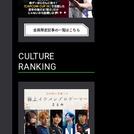
PCOM
「ストリートファイターリーグ 2022
2022年最後の懺悔
強さは
グランドファイナル」覚悟を決めたカ
ァイターリーグ 20
会員限定記事の一覧はこちら
説明しま
ワノ選手の攻略を解説！【ストーム久
て吐露したいこと
格闘ゲーマ
保のプロ格闘ゲーマーのゲンバから！
ロ格闘ゲーマーのゲ
第49回】
回】
CULTURE
RANKING