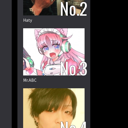
Haty
Mr.ABC