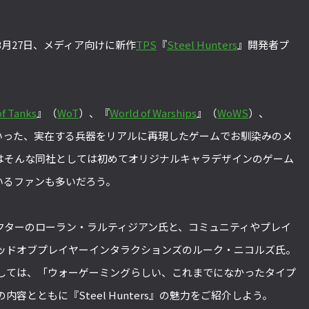
3月27日、メディア向けに新作
TPS
『
Steel Hunters
』開発者プ
of Tanks
』（
WoT
）、『
World of Warships
』（
WoWS
）、
WoWP）といった、実在する兵器をリアルに再現したゲームでお馴染みのメ
ers』はそんな同社としては初めてオリジナルキャラデザインのゲーム
いるファンも多いだろう。
クターのローラン・ラルティジアン氏と、コミュニティやプレイ
ッドオブプレイヤーインタラクションズのルーク・ニコルズ氏。
しては、「ウォーゲーミングらしい、これまでになかったタイプ
容とともに『Steel Hunters』の魅力をご紹介しよう。