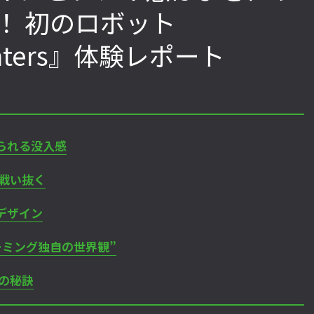
！ 初のロボット
Hunters』体験レポート
『ストV』PS4版とPC版は別のゲーム
格ゲーおじさんに告ぐ！「CA
性！ 大会での向き合い方を真剣に考
CUP IX」で活躍した若手の
えてみた【ストーム久保のプロ格闘ゲ
「若さ」だけじゃないから
ーマーのゲンバから！ 第51回】
す！【ストーム久保のプロ
ーのゲンバから！ 第50回】
られる没入感
戦い抜く
デザイン
ーミング独自の世界観”
の秘訣