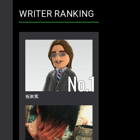
WRITER RANKING
板東篤