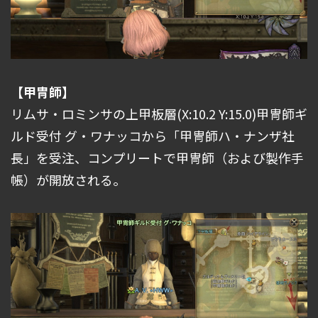
【甲冑師】
リムサ・ロミンサの上甲板層(X:10.2 Y:15.0)甲冑師ギ
ルド受付 グ・ワナッコから「甲冑師ハ・ナンザ社
長」を受注、コンプリートで甲冑師（および製作手
帳）が開放される。