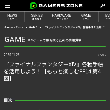
m
o
NEWS
SERIES
HARDWARE
GAME
EV
v
ニュース
連載記事
ハードウェア
ゲーム
イ
e
『ファイナルファンタジーXIV』各種手帳を活用しよう！【もっと楽しむFF14 第4回】
Gamers Zone
GAME
t
o
GAME
PCゲームで勝ち抜くための情報満載！
l
o
g
2020.11.26
Mr.ABC
i
『ファイナルファンタジーXIV』各種手帳
n
を活用しよう！【もっと楽しむFF14 第4
回】
目次