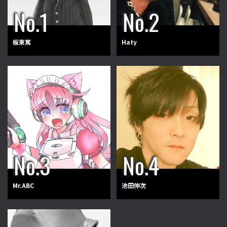
板東篤
Haty
Mr.ABC
池田伸次