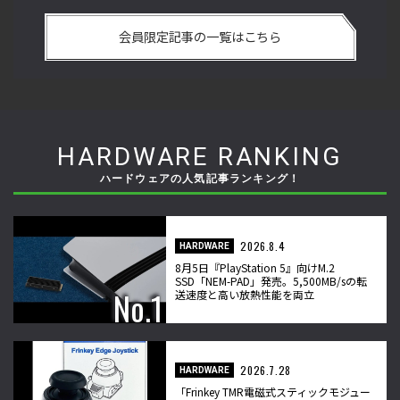
最
「ストリートファイターリーグ 2022」前半戦の反省文を見て
『
ー
ほしい！ チームリーダー久保の失敗【ストーム久保のプロ格
方
会員限定記事の一覧はこちら
闘ゲーマーのゲンバから！ 第47回】
ゲ
HARDWARE RANKING
ハードウェアの人気記事ランキング！
2026.8.4
HARDWARE
8月5日『PlayStation 5』向けM.2
SSD「NEM-PAD」発売。5,500MB/sの転
送速度と高い放熱性能を両立
2026.7.28
HARDWARE
「Frinkey TMR電磁式スティックモジュー