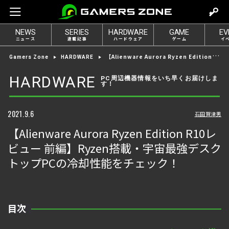
m
o
NEWS
SERIES
HARDWARE
GAME
EV
v
ニュース
連載記事
ハードウェア
ゲーム
イ
e
【Alienware Aurora Ryzen Edition R10レビュー 前編】Ryzen搭載・宇宙最強デスクトップPCの冷却性能をチェック！
Gamers Zone
HARDWARE
t
o
HARDWARE
PC周辺機器情報をいち早くお届けしま
す！
l
o
g
2021.9.6
石田賀津男
i
【Alienware Aurora Ryzen Edition R10レ
n
ビュー 前編】Ryzen搭載・宇宙最強デスク
トップPCの冷却性能をチェック！
目次