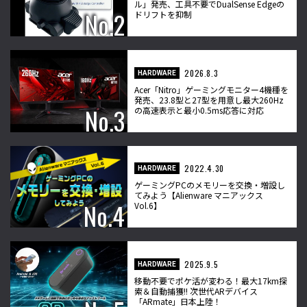
ル」発売、工具不要でDualSense Edgeの
ドリフトを抑制
2026.8.3
HARDWARE
Acer「Nitro」ゲーミングモニター4機種を
発売、23.8型と27型を用意し最大260Hz
の高速表示と最小0.5ms応答に対応
2022.4.30
HARDWARE
ゲーミングPCのメモリーを交換・増設し
てみよう【Alienware マニアックス
Vol.6】
2025.9.5
HARDWARE
移動不要でポケ活が変わる！最大17km探
索＆自動捕獲!! 次世代ARデバイス
「ARmate」日本上陸！