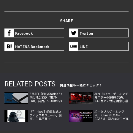
SHARE
Facebook
Twitter
HATENA Bookmark
LINE
RELATED POSTS
関連情報も一緒にチェック！
8月5日『PlayStation 5』
Acer「Nitro」ゲーミング
向けM.2 SSD「NEM-
モニター4機種を発売、
PAD」発売。5,500MB/s
23.8型と27型を用意し最
の転送速度と高い放熱性
大260Hzの高速表示と最
能を両立
小0.5ms応答に対応
「Frinkey TMR電磁式ス
ポータブルゲーミング
ティックモジュール」発
PC「Claw 8 EX AI+
売、工具不要で
CG3EM」国内向けモデル
DualSense Edgeのドリフ
を7／29発売、8型画面を
トを抑制
搭載した新製品