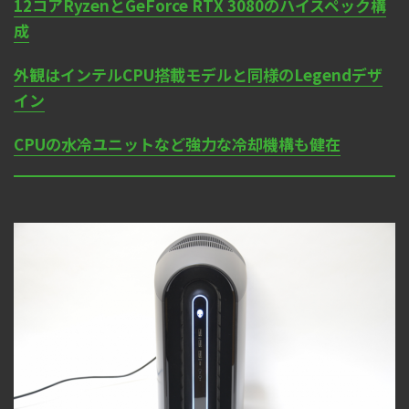
12コアRyzenとGeForce RTX 3080のハイスペック構
成
外観はインテルCPU搭載モデルと同様のLegendデザ
イン
CPUの水冷ユニットなど強力な冷却機構も健在