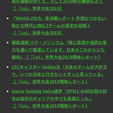
鳥の激戦のゆくえ、そして2020年の展開を占う
【『LoL』世界大会2019】
「Worlds2019」準決勝レポート 予想のつかない
新たな時代に挑む2チームの歴史を紐解く
【『LoL』世界大会2019】
韓英通訳 パク・ジソンさん「常に英語や通訳の実
力を磨いて精進しています。日本のこれからにも
期待」【『LoL』世界大会2019現地レポート】
LECキャスター Vedius氏「日本のチームが大好き
で、いつか日本に行きたいとずっと思っている」
【『LoL』世界大会2019現地レポート】
Isurus Gaming Seiya選手「DFMとの60分超の試
合は自分のキャリアの中でも最長だった」
【『LoL』世界大会2019現地レポート】