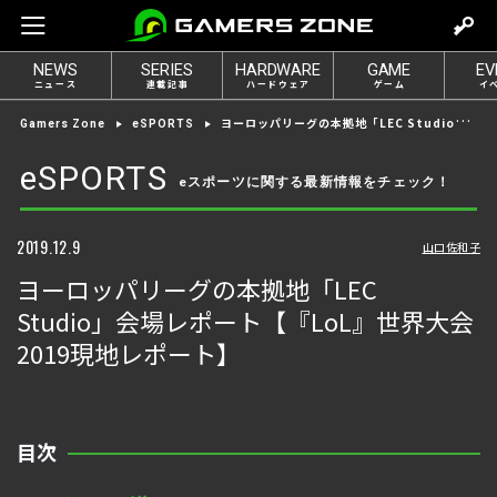
m
o
NEWS
SERIES
HARDWARE
GAME
EV
v
ニュース
連載記事
ハードウェア
ゲーム
イ
e
ヨーロッパリーグの本拠地「LEC Studio」会場レポート【『LoL』世界大会2019現地レポート】
Gamers Zone
eSPORTS
t
o
eSPORTS
eスポーツに関する最新情報をチェック！
l
o
g
2019.12.9
山口佐和子
i
ヨーロッパリーグの本拠地「LEC
n
Studio」会場レポート【『LoL』世界大会
2019現地レポート】
目次