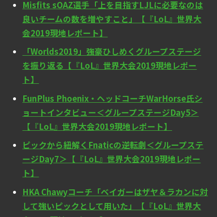
Misfits sOAZ選手「上を目指すLJLに必要なのは
良いチームの数を増やすこと」【『LoL』世界大
会2019現地レポート】
「Worlds2019」強豪ひしめくグループステージ
を振り返る【『LoL』世界大会2019現地レポー
ト】
FunPlus Phoenix・ヘッドコーチWarHorse氏シ
ョートインタビュー＜グループステージDay5＞
【『LoL』世界大会2019現地レポート】
ピックから紐解くFnaticの逆転劇＜グループステ
ージDay7＞【『LoL』世界大会2019現地レポー
ト】
HKA Chawyコーチ「ベイガーはザヤ＆ラカンに対
して強いピックとして用いた」【『LoL』世界大