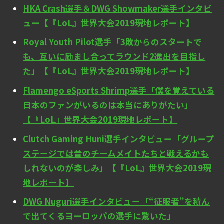
HKA Crash選手＆DWG Showmaker選手インタビ
ュー【『LoL』世界大会2019現地レポート】
Royal Youth Pilot選手「3敗からのスタートで
も、互いに励まし合ってラウンド2進出を目指し
た」【『LoL』世界大会2019現地レポート】
Flamengo eSports Shrimp選手「僕を覚えている
日本のファンがいるのは本当にありがたい」
【『LoL』世界大会2019現地レポート】
Clutch Gaming Huni選手インタビュー「グループ
ステージでは昔のチームメイトたちと戦えるかも
しれないのが楽しみ」【『LoL』世界大会2019現
地レポート】
DWG Nuguri選手インタビュー「“征服者”を積ん
で出てくるヨーロッパの選手に驚いた」