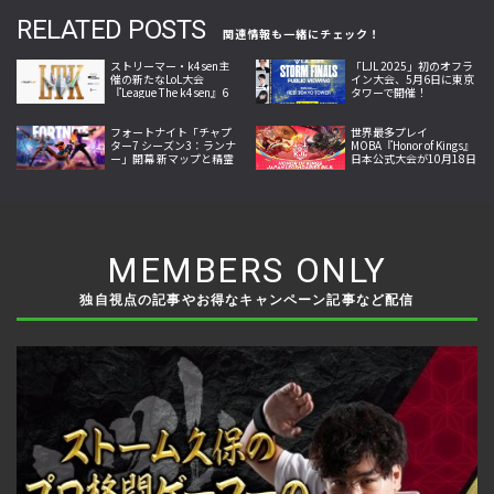
RELATED POSTS
関連情報も一緒にチェック！
ストリーマー・k4sen主
「LJL 2025」初のオフラ
催の新たなLoL大会
イン大会、5月6日に東京
『League The k4sen』6
タワーで開催！
月25日より開幕
フォートナイト「チャプ
世界最多プレイ
ター7 シーズン3：ランナ
MOBA『Honor of Kings』
ー」開幕 新マップと精霊
日本公式大会が10月18日
収集システム、新兵器な
開幕。Crazy Raccoon・
どを追加
SCARZら参戦
MEMBERS ONLY
独自視点の記事やお得なキャンペーン記事など配信