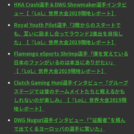
HKA Crash選手＆DWG Showmaker選手インタビ
ュー【『LoL』世界大会2019現地レポート】
Royal Youth Pilot選手「3敗からのスタートで
も、互いに励まし合ってラウンド2進出を目指し
た」【『LoL』世界大会2019現地レポート】
Flamengo eSports Shrimp選手「僕を覚えている
日本のファンがいるのは本当にありがたい」
【『LoL』世界大会2019現地レポート】
Clutch Gaming Huni選手インタビュー「グループ
ステージでは昔のチームメイトたちと戦えるかも
しれないのが楽しみ」【『LoL』世界大会2019現
地レポート】
DWG Nuguri選手インタビュー「“征服者”を積ん
で出てくるヨーロッパの選手に驚いた」