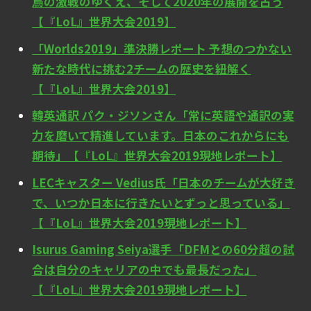
鳥の激戦のゆくえ、そして2020年の展開を占う
【『LoL』世界大会2019】
「Worlds2019」準決勝レポート 予想のつかない
新たな時代に挑む2チームの歴史を紐解く
【『LoL』世界大会2019】
韓英通訳 パク・ジソンさん「常に英語や通訳の実
力を磨いて精進しています。日本のこれからにも
期待」【『LoL』世界大会2019現地レポート】
LECキャスター Vedius氏「日本のチームが大好き
で、いつか日本に行きたいとずっと思っている」
【『LoL』世界大会2019現地レポート】
Isurus Gaming Seiya選手「DFMとの60分超の試
合は自分のキャリアの中でも最長だった」
【『LoL』世界大会2019現地レポート】