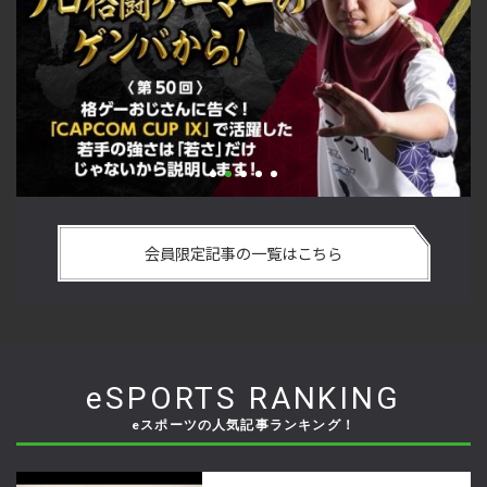
い
格ゲーおじさんに告ぐ！「CAPCOM CUP IX」で活躍した若手
「
の
の強さは 「若さ」だけじゃないから説明します！【ストーム
悟
会員限定記事の一覧はこちら
久保のプロ格闘ゲーマーのゲンバから！ 第50回】
格
eSPORTS RANKING
eスポーツの人気記事ランキング！