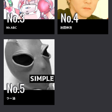
Mr.ABC
池田伸次
ラー油