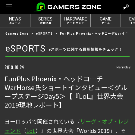
m
o
NEWS
SERIES
HARDWARE
GAME
EV
v
ニュース
連載記事
ハードウェア
ゲーム
イ
e
FunPlus Phoenix・ヘッドコーチWarHorse氏ショートインタビュー＜グループステージDay5＞【『LoL』世界大会2019現地レポート】
Gamers Zone
eSPORTS
t
o
eSPORTS
eスポーツに関する最新情報をチェック！
l
o
g
2019.10.24
Merryday
i
FunPlus Phoenix・ヘッドコーチ
n
WarHorse氏ショートインタビュー＜グル
ープステージDay5＞【『LoL』世界大会
2019現地レポート】
ヨーロッパで開催されている『
リーグ・オブ・レジ
ェンド
（
LoL
）』の世界大会「Worlds 2019」、そ