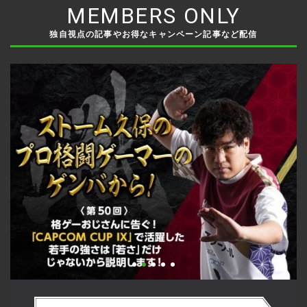
MEMBERS ONLY
独自視点の記事やお得なキャンペーン記事など配信
い
格ゲーおじさんに告ぐ！「CAPCOM CUP IX」で活躍した若手
「
の
の強さは 「若さ」だけじゃないから説明します！【ストーム
悟