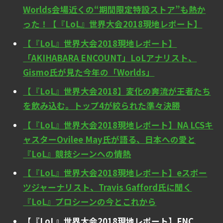
Worlds会場近くの“期間限定特設ストア”も熱か
った！【『LoL』世界大会2018現地レポート】
【『LoL』世界大会2018現地レポート】
「AKIHABARA ENCOUNT」LoLアナリスト、
Gismo氏が見た今年の「Worlds」
【『LoL』世界大会2018】変化の奔流が王者たち
を飲み込む。トップ4が絞られた準々決勝
【『LoL』世界大会2018現地レポート】NA LCSキ
ャスターOvilee May氏が語る、日本への愛と
『LoL』競技シーンへの情熱
【『LoL』世界大会2018現地レポート】eスポー
ツジャーナリスト、Travis Gafford氏に聞く
『LoL』プロシーンの今とこれから
【『LoL』世界大会2018現地レポート】FNC