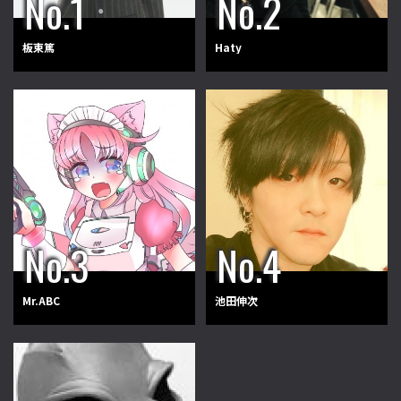
板東篤
Haty
Mr.ABC
池田伸次