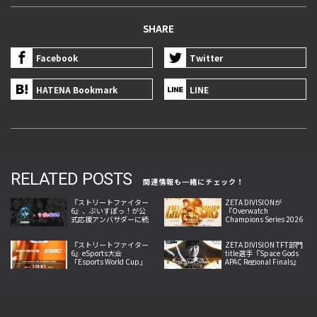
SHARE
Facebook
Twitter
HATENA Bookmark
LINE
RELATED POSTS
関連情報も一緒にチェック！
『ストリートファイター
ZETA DIVISIONが
6』、ぶいすぽっ！が公
『Overwatch
式応援アンバサダーに続
Champions Series 2026
投、神成きゅぴ・藍沢エ
Midseason
マが新たに加入
Championship』で世界
『ストリートファイター
王者に！
ZETA DIVISION TFT部門
6』eSports大会
title選手『Space Gods
「Esports World Cup」
APAC Regional Finals』
日本語実況LIVE配信決
を突破し世界大会出場権
定、世界の強豪32選手が
を獲得
激突