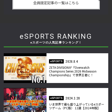
会員限定記事の一覧はこちら
久保のプロ格闘ゲーマーのゲンバから！ 第50回】
格
eSPORTS RANKING
eスポーツの人気記事ランキング！
2026.8.4
eSPORTS
ZETA DIVISIONが『Overwatch
Champions Series 2026 Midseason
Championship』で世界王者に！
2024.3.28
eSPORTS
いま世界で最も盛り上がっているeスポー
ツゲーム（PC版） 12選【2024年版】