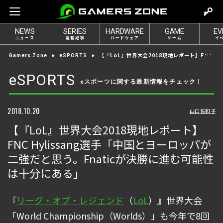
m
o
NEWS
SERIES
HARDWARE
GAME
EV
v
ニュース
連載記事
ハードウェア
ゲーム
イ
e
【『LoL』世界大会2018現地レポート】FNC Hylissang選手「中国とヨーロッパが二強だと思う。Fnaticが決勝に進む可能性は十分にある」
Gamers Zone
eSPORTS
t
o
eSPORTS
eスポーツに関する最新情報をチェック！
l
o
g
2018.10.20
山口佐和子
i
【『LoL』世界大会2018現地レポート】
n
FNC Hylissang選手「中国とヨーロッパが
二強だと思う。Fnaticが決勝に進む可能性
は十分にある」
『
リーグ・オブ・レジェンド
（
LoL
）』世界大会
「World Championship（Worlds）」も今年で8回