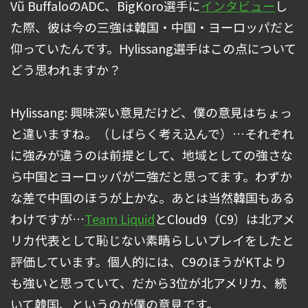
Vũ BuffaloのADC、BigKoro選手に
インタビュー
し
た際、彼は今の三強は韓国・中国・ヨーロッパだと
仰っていたんです。Hylissang選手はこの点について
どう思われますか？
Hylissang: 興味深い意見だけど、僕の意見はちょっ
と違いますね。（しばらく考え込んで）…それぞれ
に強みが違うのは前提として、地域としての強さな
ら中国とヨーロッパが二強だと思ってます。わずか
な差で中国のほうが上かな。あとは当然韓国もある
わけですが…
Team Liquid
とCloud9（C9）は北アメ
リカ代表として恥じない素晴らしいプレイをしたと
評価しています。個人的には、C9のほうがKTより
も強いと思っていて、だから3位が北アメリカ、続
いて韓国、というのが僕の意見です。