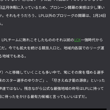
どの旧正月休暇に入っているため、プロシーン開幕の実感は少し薄い
。それもそうだろう、LPL以外のプロリーグの開幕は、1月24日
ら。
し、LPLチームに敗れこそしたもののそれ以前の
LCK
一強時代から
ECだ。今でも拡大を続ける競技人口と、地域内各国でのリーグ運
る地域でもある。
グ）へと移籍していくことも多い中で、常にその席を埋める選手
来のスター選手のゆりかご」、「尽きえぬ才能の源泉」といった
伊達ではない。残念ながら公式な最強地域の称号はLPLに持って
覇に待ったをかける最有力候補と言ってもいいはずだ。