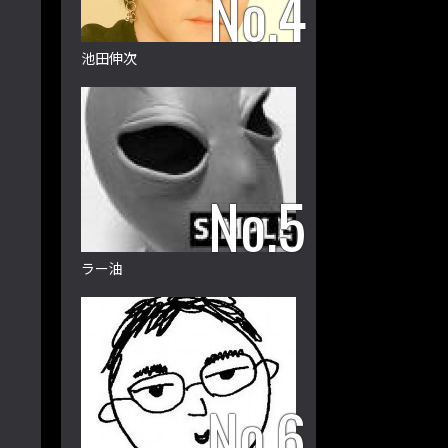
池田伸次
ラー油