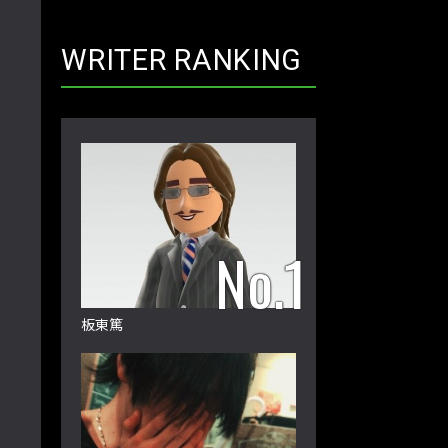
WRITER RANKING
板東篤