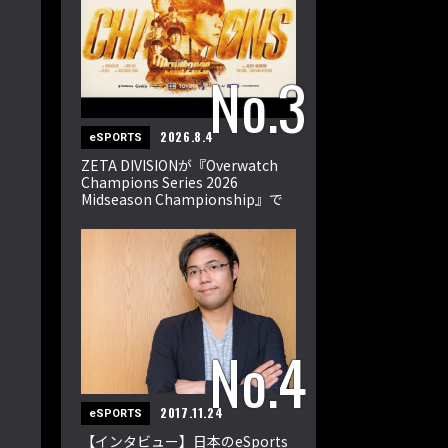
2026.8.4
eSPORTS
ZETA DIVISIONが『Overwatch
Champions Series 2026
Midseason Championship』で
世界王者に！
2017.11.24
eSPORTS
【インタビュー】日本のeSports