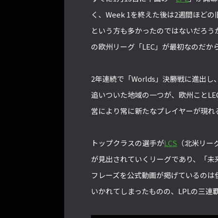
く、Week 1を終えた後は2週間ほ
という方も多かったのではないだろうか
の欧州リーグ「LEC」が最初なのだか
2年連続で「Worlds」決勝戦に進出
追いついた地域の一つが、欧州ことL
営により常に新たなプレイヤーが現れ
トップクラスの選手が
LCS
（北米リー
が見出されていくリーグであり、「未
フレーズを公式動画が掲げているのは
いかれてしまったものの、LPLの三連