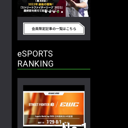
2022
2022年最後の懺悔！ 「ストリートフ
「ストリートファ
を決めたカ
ァイターリーグ 2022」最終節を終え
2022」前半戦の
会員限定記事の一覧はこちら
ストーム久
て吐露したいこと【ストーム久保のプ
い！ チームリーダ
ンバから！
ロ格闘ゲーマーのゲンバから！ 第48
トーム久保のプロ
回】
バから！ 第47回】
eSPORTS
RANKING