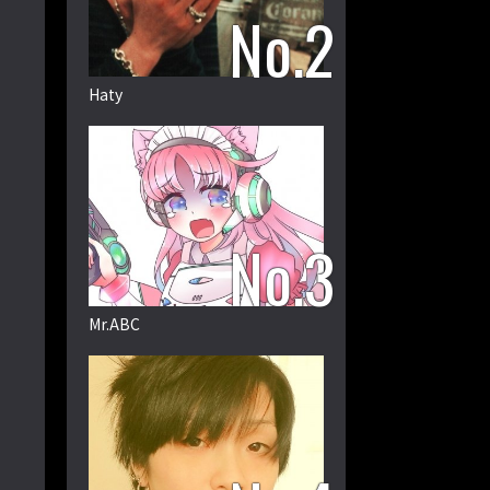
Haty
Mr.ABC