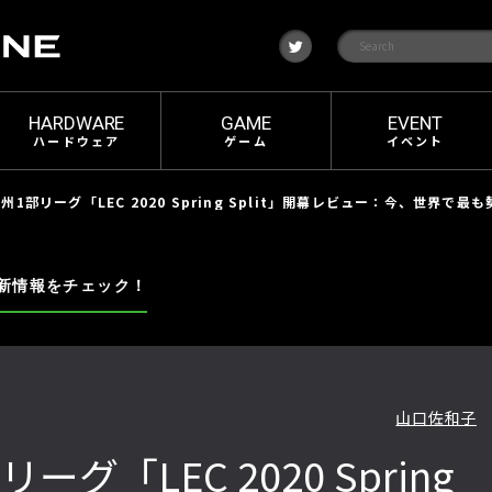
t
w
i
t
t
e
HARDWARE
GAME
EVENT
r
ハードウェア
ゲーム
イベント
欧州1部リーグ「LEC 2020 Spring Split」開幕レビュー：今、世界で
新情報をチェック！
山口佐和子
ーグ「LEC 2020 Spring