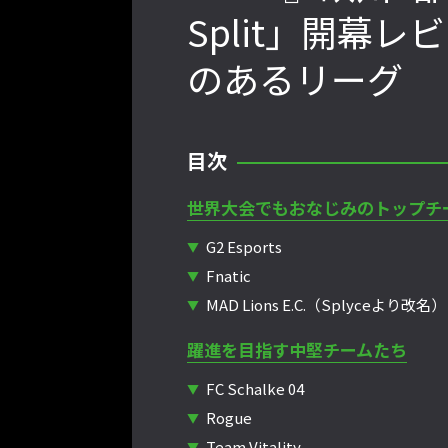
Split」開幕
のあるリーグ
ートファイターリーグ
『ストV』PS4版とPC版は別のゲーム
」前半戦の反省文を見てほし
性！ 大会での向き合い方を真剣に考
ームリーダー久保の失敗【ス
えてみた【ストーム久保のプロ格闘ゲ
保のプロ格闘ゲーマーのゲン
ーマーのゲンバから！ 第51回】
目次
第47回】
世界大会でもおなじみのトップチ
G2 Esports
Fnatic
MAD Lions E.C.（Splyceより改名）
躍進を目指す中堅チームたち
FC Schalke 04
Rogue
Team Vitality