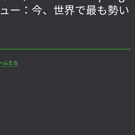
レビュー：今、世界で最も勢い
格ゲーおじさんに告ぐ！「CAPCOM
「ストリートファイターリーグ 
CUP IX」で活躍した若手の強さは
グランドファイナル」覚悟
「若さ」だけじゃないから説明しま
ワノ選手の攻略を解説！【
す！【ストーム久保のプロ格闘ゲーマ
保のプロ格闘ゲーマーのゲ
ーのゲンバから！ 第50回】
第49回】
ームたち