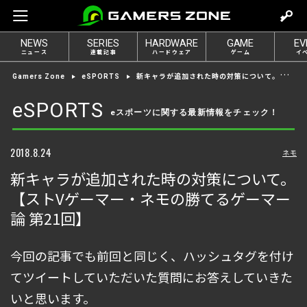
m
o
NEWS
SERIES
HARDWARE
GAME
EV
v
ニュース
連載記事
ハードウェア
ゲーム
イ
e
新キャラが追加された時の対策について。【ストVゲーマー・ネモの勝てるゲーマー論 第21回】
Gamers Zone
eSPORTS
t
o
eSPORTS
eスポーツに関する最新情報をチェック！
l
o
g
2018.8.24
ネモ
i
新キャラが追加された時の対策について。
n
【ストVゲーマー・ネモの勝てるゲーマー
論 第21回】
今回の記事でも前回と同じく、ハッシュタグを付け
てツイートしていただいた質問にお答えしていきた
いと思います。