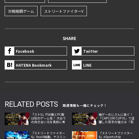
対戦格闘ゲーム
ストリートファイターV
SHARE
Facebook
Twitter
HATENA Bookmark
LINE
RELATED POSTS
関連情報も一緒にチェック！
『ストV』PS4版とPC版
格ゲーおじさんに告ぐ！
は別のゲーム性！ 大会で
「CAPCOM CUP IX」で活
の向き合い方を真剣に考
躍した若手の強さは 「若
えてみた【ストーム久保
さ」だけじゃないから説
のプロ格闘ゲーマーのゲ
明します！【ストーム久
ンバから！ 第51回】
『ストリートファイター
保のプロ格闘ゲーマーの
『ストリートファイター
6』Year4始動、ヤスミン
ゲンバから！ 第50回】
6』eSports大会