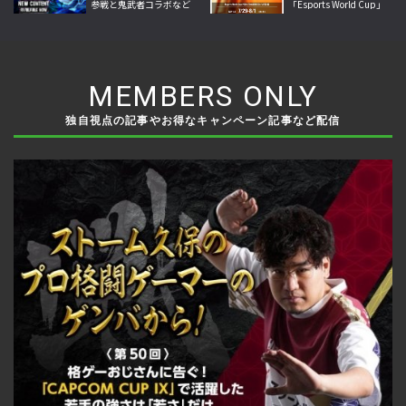
参戦と鬼武者コラボなど
「Esports World Cup」
夏の大型更新を本格展開
日本語実況LIVE配信決
定、世界の強豪32選手が
激突
MEMBERS ONLY
独自視点の記事やお得なキャンペーン記事など配信