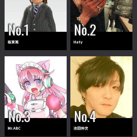
板東篤
Haty
Mr.ABC
池田伸次