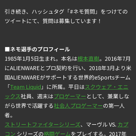
引き続き、ハッシュタグ「#ネモ質問」をつけての
ツイートにて、質問は募集しています！
■ネモ選手のプロフィール
1985年1月5日生まれ。本名は
根本直樹
。2016年7月
にALIENWAREとプロ契約を行い、2018年3月より米
国ALIENWAREがサポートする世界的eSportsチーム
「
Team Liquid
」に所属。平日は
スクウェア・エニ
ックス
社員、週末は
プロゲーマー
として、兼業しな
がら世界で活躍する
社会人プロゲーマー
の第一人
者。
ストリートファイターシリーズ
、マーヴル VS.
カプ
コン
シリーズの
格闘ゲーム
をプレイする。2017年