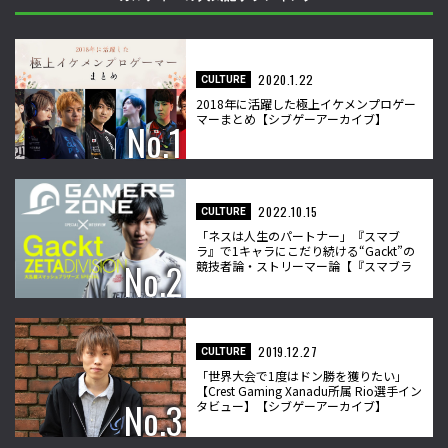
2020.1.22
CULTURE
2018年に活躍した極上イケメンプロゲー
マーまとめ【シブゲーアーカイブ】
2022.10.15
CULTURE
「ネスは人生のパートナー」『スマブ
ラ』で1キャラにこだり続ける“Gackt”の
競技者論・ストリーマー論【『スマブラ
SP』プロゲーマー ZETA DIVISION・Gackt
選手インタビュー】
2019.12.27
CULTURE
「世界大会で1度はドン勝を獲りたい」
【Crest Gaming Xanadu所属 Rio選手イン
タビュー】【シブゲーアーカイブ】