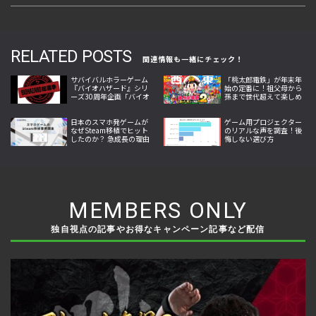
RELATED POSTS
関連情報も一緒にチェック！
サバイバルホラーゲーム
「桃太郎電鉄」が年末年
『バイオハザード』シリ
始の定番に！祖父母から
ーズ30周年企画「バイオ
孫まで世代超えて楽しめ
ハザード総選挙」で推し
る理由とは
作品を選ぼう
日本のスマホ発ゲームが
ゲーム用プロジェクター
なぜSteam移植でヒット
のリアルな声を調査！後
したのか？ 急成長の理由
悔しない選び方
が明らかに
MEMBERS ONLY
独自視点の記事やお得なキャンペーン記事など配信