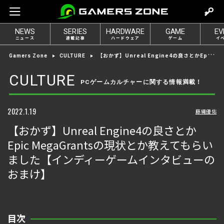
m
o
NEWS
SERIES
HARDWARE
GAME
EV
v
ニュース
連載記事
ハードウェア
ゲーム
イ
e
【おかず】Unreal Engine4の良さとかEpic MegaGrantsの現状とか教えてもらいました【インディーゲームインタビューのおまけ】
Gamers Zone
CULTURE
t
o
CULTURE
PCゲームカルチャーに関する情報満載！
l
o
g
2022.1.19
藤縄優佑
i
【おかず】Unreal Engine4の良さとか
n
Epic MegaGrantsの現状とか教えてもらい
ました【インディーゲームインタビューの
おまけ】
目次