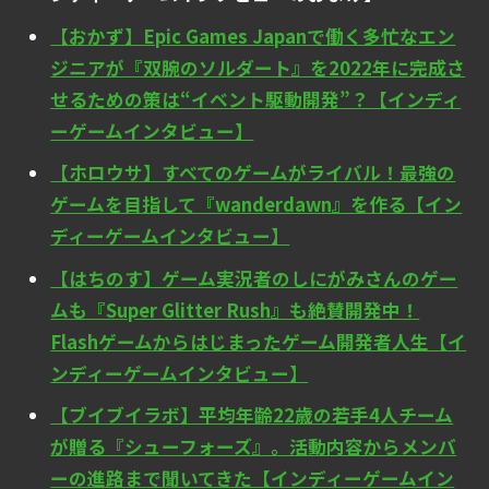
【おかず】Epic Games Japanで働く多忙なエン
ジニアが『双腕のソルダート』を2022年に完成さ
せるための策は“イベント駆動開発”？【インディ
ーゲームインタビュー】
【ホロウサ】すべてのゲームがライバル！最強の
ゲームを目指して『wanderdawn』を作る【イン
ディーゲームインタビュー】
【はちのす】ゲーム実況者のしにがみさんのゲー
ムも『Super Glitter Rush』も絶賛開発中！
Flashゲームからはじまったゲーム開発者人生【イ
ンディーゲームインタビュー】
【ブイブイラボ】平均年齢22歳の若手4人チーム
が贈る『シューフォーズ』。活動内容からメンバ
ーの進路まで聞いてきた【インディーゲームイン