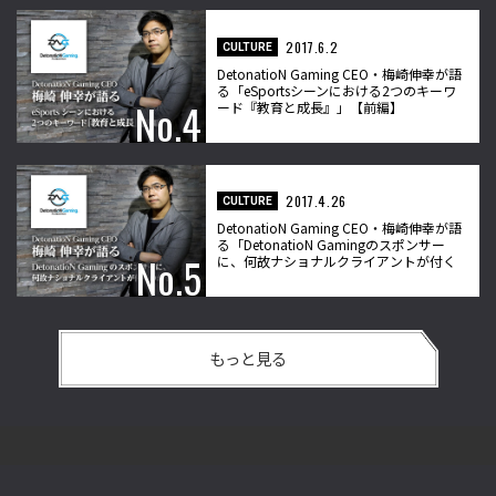
2017.6.2
CULTURE
DetonatioN Gaming CEO・梅崎伸幸が語
る「eSportsシーンにおける2つのキーワ
ード『教育と成長』」【前編】
2017.4.26
CULTURE
DetonatioN Gaming CEO・梅崎伸幸が語
る「DetonatioN Gamingのスポンサー
に、何故ナショナルクライアントが付く
のか？」
もっと見る