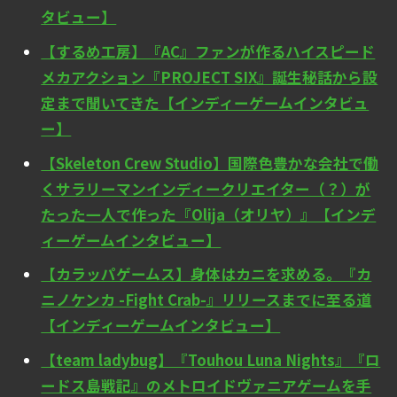
タビュー】
【するめ工房】『AC』ファンが作るハイスピード
メカアクション『PROJECT SIX』誕生秘話から設
定まで聞いてきた【インディーゲームインタビュ
ー】
【Skeleton Crew Studio】国際色豊かな会社で働
くサラリーマンインディークリエイター（？）が
たった一人で作った『Olija（オリヤ）』【インデ
ィーゲームインタビュー】
【カラッパゲームス】身体はカニを求める。『カ
ニノケンカ -Fight Crab-』リリースまでに至る道
【インディーゲームインタビュー】
【team ladybug】『Touhou Luna Nights』『ロ
ードス島戦記』のメトロイドヴァニアゲームを手