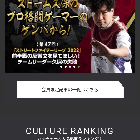
最
「ストリートファイターリーグ 2022」前半戦の反省文を見て
『
ー
ほしい！ チームリーダー久保の失敗【ストーム久保のプロ格
方
会員限定記事の一覧はこちら
闘ゲーマーのゲンバから！ 第47回】
ゲ
CULTURE RANKING
カルチャーの人気記事ランキング！