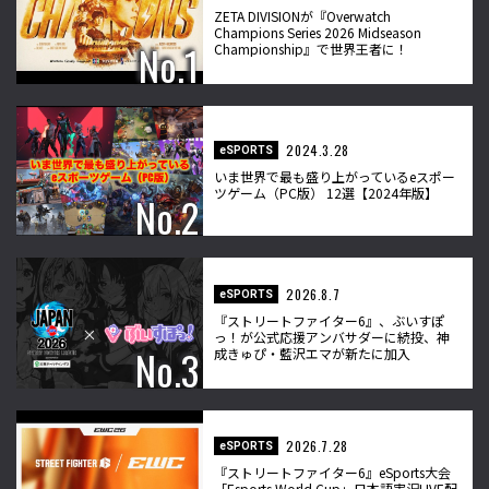
ZETA DIVISIONが『Overwatch
Champions Series 2026 Midseason
Championship』で世界王者に！
2024.3.28
eSPORTS
いま世界で最も盛り上がっているeスポー
ツゲーム（PC版） 12選【2024年版】
2026.8.7
eSPORTS
『ストリートファイター6』、ぶいすぽ
っ！が公式応援アンバサダーに続投、神
成きゅぴ・藍沢エマが新たに加入
2026.7.28
eSPORTS
『ストリートファイター6』eSports大会
「Esports World Cup」日本語実況LIVE配