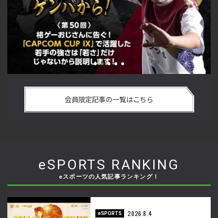
い
格ゲーおじさんに告ぐ！「CAPCOM CUP IX」で活躍した若手
「
の
の強さは 「若さ」だけじゃないから説明します！【ストーム
悟
会員限定記事の一覧はこちら
久保のプロ格闘ゲーマーのゲンバから！ 第50回】
格
eSPORTS RANKING
eスポーツの人気記事ランキング！
2026.8.4
eSPORTS