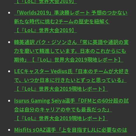
【『LoL』世界大会2019】
「Worlds2019」準決勝レポート 予想のつかない
新たな時代に挑む2チームの歴史を紐解く
【『LoL』世界大会2019】
韓英通訳 パク・ジソンさん「常に英語や通訳の実
力を磨いて精進しています。日本のこれからにも
期待」【『LoL』世界大会2019現地レポート】
LECキャスター Vedius氏「日本のチームが大好き
で、いつか日本に行きたいとずっと思っている」
【『LoL』世界大会2019現地レポート】
Isurus Gaming Seiya選手「DFMとの60分超の試
合は自分のキャリアの中でも最長だった」
【『LoL』世界大会2019現地レポート】
Misfits sOAZ選手「上を目指すLJLに必要なのは