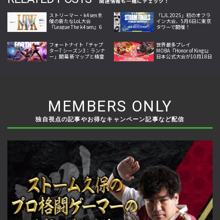
関連情報も一緒にチェック！
ストリーマー・k4sen主
「LJL 2025」初のオフラ
催の新たなLoL大会
イン大会、5月6日に東京
『League The k4sen』6
タワーで開催！
月25日より開幕
フォートナイト「チャプ
世界最多プレイ
ター7 シーズン3：ランナ
MOBA『Honor of Kings』
ー」開幕 新マップと精霊
日本公式大会が10月18日
収集システム、新兵器な
開幕。Crazy Raccoon・
どを追加
SCARZら参戦
MEMBERS ONLY
独自視点の記事やお得なキャンペーン記事など配信