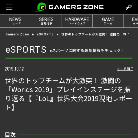
m
o
NEWS
SERIES
HARDWARE
GAME
EV
v
ニュース
連載記事
ハードウェア
ゲーム
イ
e
世界のトップチームが大激突！ 激闘の「Worlds 2019」プレイインステージを振り返る【『LoL』世界大会2019現地レポート】
Gamers Zone
eSPORTS
t
o
eSPORTS
eスポーツに関する最新情報をチェック！
l
o
g
2019.10.12
山口佐和子
i
世界のトップチームが大激突！ 激闘の
n
「Worlds 2019」プレイインステージを振
り返る【『LoL』世界大会2019現地レポー
ト】
目次