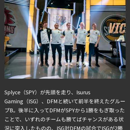
Splyce（SPY）が先頭を走り、Isurus
Gaming（ISG）、DFMと続いて前半を終えたグルー
プB。後半に入ってDFMがSPYから1勝をもぎ取った
ことで、いずれのチームも勝てばチャンスがある状
況に突入したものの、ISG対DFMの試合でISGが2勝