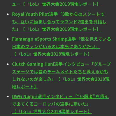
ュー【『LoL』世界大会2019現地レポート】
Royal Youth Pilot選手「3敗からのスタートで
も、互いに励まし合ってラウンド2進出を目指し
た」【『LoL』世界大会2019現地レポート】
Flamengo eSports Shrimp選手「僕を覚えている
日本のファンがいるのは本当にありがたい」
【『LoL』世界大会2019現地レポート】
Clutch Gaming Huni選手インタビュー「グループ
ステージでは昔のチームメイトたちと戦えるかも
しれないのが楽しみ」【『LoL』世界大会2019現
地レポート】
DWG Nuguri選手インタビュー「“征服者”を積ん
で出てくるヨーロッパの選手に驚いた」
【『LoL』世界大会2019現地レポート】