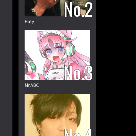
Haty
Mr.ABC