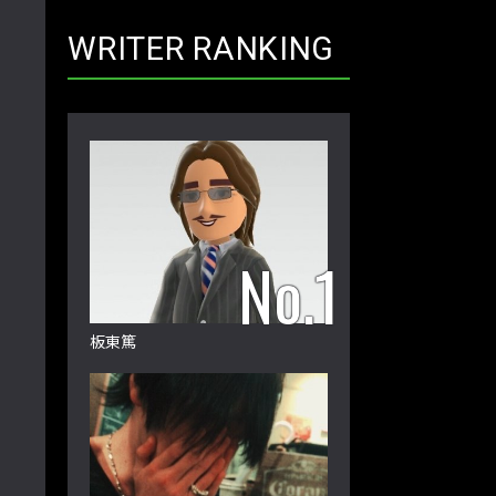
WRITER RANKING
板東篤