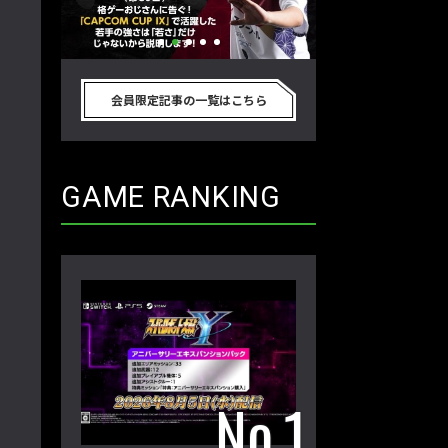
別のゲーム
格ゲーおじさんに告ぐ！「CAPCOM
「ストリートファイタ
真剣に考
CUP IX」で活躍した若手の強さは
グランドファイナ
会員限定記事の一覧はこちら
プロ格闘ゲ
「若さ」だけじゃないから説明しま
ワノ選手の攻略を
回】
す！【ストーム久保のプロ格闘ゲーマ
保のプロ格闘ゲー
ーのゲンバから！ 第50回】
第49回】
GAME RANKING