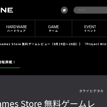
t
w
i
t
t
e
HARDWARE
GAME
EVENT
r
ハードウェア
ゲーム
イベント
ames Store 無料ゲームレビュー（9月19日〜26日）】 『Project Winter』＆『
情報満載！
タケイヒデタカ
ames Store 無料ゲームレ