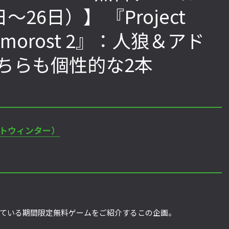
26日）】 『Project
amorost 2』：人狼＆アド
「ストリートファイターリーグ
『ストV』PS4版とPC版は
2022」前半戦の反省文を見てほし
性！ 大会での向き合い方を
ちらも個性的な2本
い！ チームリーダー久保の失敗【ス
えてみた【ストーム久保の
トーム久保のプロ格闘ゲーマーのゲン
ーマーのゲンバから！ 第51
バから！ 第47回】
ェクトウィンター）
ている期間限定無料ゲームをご紹介するこの企画。