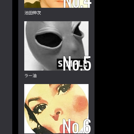
池田伸次
ラー油