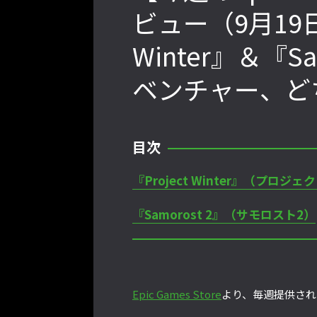
ビュー（9月19日〜
Winter』＆『S
2022年最後の懺悔！ 「ストリートフ
ァイターリーグ 2022」最終節を終え
ベンチャー、ど
て吐露したいこと【ストーム久保のプ
ロ格闘ゲーマーのゲンバから！ 第48
回】
目次
『Project Winter』（プロジ
格ゲーおじさんに告ぐ！「CAPCOM
CUP IX」で活躍した若手の強さは
『Samorost 2』（サモロスト2）
「若さ」だけじゃないから説明しま
す！【ストーム久保のプロ格闘ゲーマ
ーのゲンバから！ 第50回】
Epic Games Store
より、毎週提供され