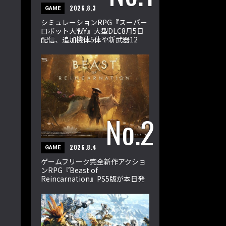
2026.8.3
GAME
シミュレーションRPG『スーパー
ロボット大戦Y』大型DLC8月5日
配信、追加機体5体や新武器12
種、33ミッションを収録
2026.8.4
GAME
ゲームフリーク完全新作アクショ
ンRPG『Beast of
Reincarnation』PS5版が本日発
売。エマとクゥが輪廻の獣に挑む