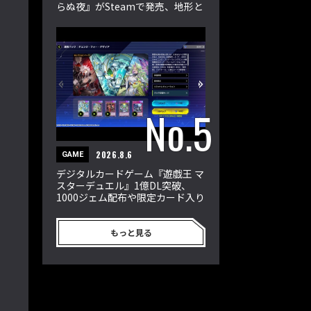
らぬ夜』がSteamで発売、地形と
属性が戦況を左右
2026.8.6
GAME
デジタルカードゲーム『遊戯王 マ
スターデュエル』1億DL突破、
1000ジェム配布や限定カード入り
新パック登場
もっと見る