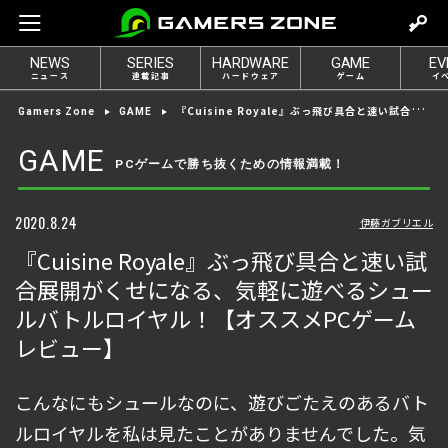
m
o
NEWS
SERIES
HARDWARE
GAME
EV
v
ニュース
連載記事
ハードウェア
ゲーム
イ
e
『Cuisine Royale』ぶっ飛び具合と速い試合展開がくせになる、気軽に遊べるシュールバトルロイヤル！【オススメPCゲームレビュー】
Gamers Zone
GAME
t
o
GAME
PCゲームで勝ち抜くための情報満載！
l
o
g
2020.8.24
伊藤ガブリエル
i
『Cuisine Royale』ぶっ飛び具合と速い試
n
合展開がくせになる、気軽に遊べるシュー
ルバトルロイヤル！【オススメPCゲーム
レビュー】
こんなにもシュールなのに、遊びごたえのあるバト
ルロイヤルを私は見たことがありませんでした。気