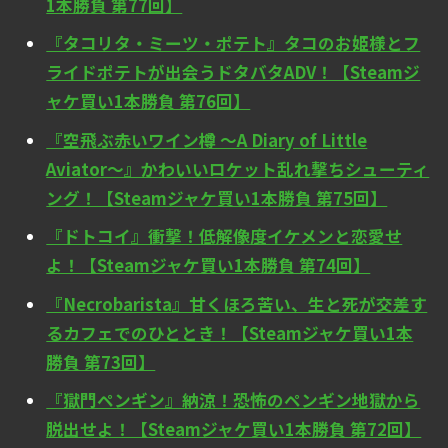
1本勝負 第77回】
『タコリタ・ミーツ・ポテト』タコのお姫様とフ
ライドポテトが出会うドタバタADV！【Steamジ
ャケ買い1本勝負 第76回】
『空飛ぶ赤いワイン樽 ～A Diary of Little
Aviator～』かわいいロケット乱れ撃ちシューティ
ング！【Steamジャケ買い1本勝負 第75回】
『ドトコイ』衝撃！低解像度イケメンと恋愛せ
よ！【Steamジャケ買い1本勝負 第74回】
『Necrobarista』甘くほろ苦い、生と死が交差す
るカフェでのひととき！【Steamジャケ買い1本
勝負 第73回】
『獄門ペンギン』納涼！恐怖のペンギン地獄から
脱出せよ！【Steamジャケ買い1本勝負 第72回】