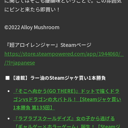
に関してはそこも醍醐味ということで。この雰囲気
にピンと来たら即買い！
©2022 Alloy Mushroom
『超アロイレンジャー』Steamページ
https://store.steampowered.com/app/1944060/_
/?l=japanese
【連載】ラー油のSteamジャケ買い1本勝負
『そこへ向かう(GO THERE)』ドットで描くドラ
ゴンvsドラゴンの大バトル！【Steamジャケ買い
1本勝負 第135回】
『ラブラブスクールデイズ』女の子から逃げる
「ギャルゲー×ホラーゲーム」誕生！【Steamジ