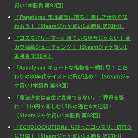
買い1本勝負 第92回】
『Papetura』紙は細部に宿る！ 美しき世界を味
わおう！【Steamジャケ買い1本勝負 第91回】
『コスモドリーマー』寝ている場合じゃない！ 夢
カワ弾幕シューティング！【Steamジャケ買い1
本勝負 第90回】
『Annalynn』キュートな怪物を一網打尽！ こだ
わりの80年代テイストに飛び込め！【Steamジャ
ケ買い1本勝負 第89回】
『魔法少女は自由に変身できない。』弾幕を張
れ！ 110円で楽しむ15秒の逃亡&大逆襲！
【Steamジャケ買い1本勝負 第88回】
『ECHOLOCAUTION』ちびっこコウモリ、初狩り
に出陣！【Steamジャケ買い1本勝負 第87回】