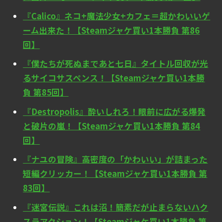
『Calico』ネコ+魔法少女+カフェ＝超かわいいゲ
ーム出来た！【Steamジャケ買い1本勝負 第86
回】
『僕たちが死ぬまであと七日』タイトル回収が光
るサイコサスペンス！【Steamジャケ買い1本勝
負 第85回】
『Destropolis』酔いしれろ！眼前に広がる爆発
と破片の嵐！【Steamジャケ買い1本勝負 第84
回】
『ナユの冒険』高密度の「かわいい」が詰まった
短編クリッカー！【Steamジャケ買い1本勝負 第
83回】
『迷宮伝説』これは沼！簡素だが止まらないハク
スラアクション！【Steamジャケ買い1本勝負 第