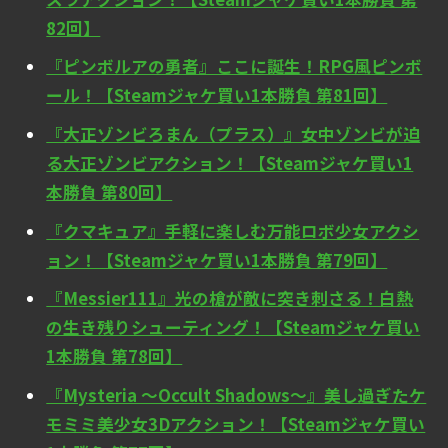
82回】
『ピンボルアの勇者』ここに誕生！RPG風ピンボ
ール！【Steamジャケ買い1本勝負 第81回】
『大正ゾンビろまん（プラス）』女中ゾンビが迫
る大正ゾンビアクション！【Steamジャケ買い1
本勝負 第80回】
『クマキュア』手軽に楽しむ万能ロボ少女アクシ
ョン！【Steamジャケ買い1本勝負 第79回】
『Messier111』光の槍が敵に突き刺さる！白熱
の生き残りシューティング！【Steamジャケ買い
1本勝負 第78回】
『Mysteria ～Occult Shadows～』美し過ぎたケ
モミミ美少女3Dアクション！【Steamジャケ買い