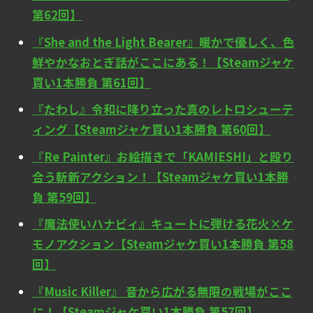
第62回】
『She and the Light Bearer』暖かで優しく、色
鮮やかなおとぎ話がここにある！【Steamジャケ
買い1本勝負 第61回】
『たわし』令和に降り立った真のレトロシューテ
ィング【Steamジャケ買い1本勝負 第60回】
『Re Painter』お絵描きで「KAMIESHI」と殴り
合う斬新アクション！【Steamジャケ買い1本勝
負 第59回】
『魔法使いハナビィ』キュートに弾ける花火×ケ
モノアクション【Steamジャケ買い1本勝負 第58
回】
『Music Killer』 音から広がる無限の戦場がここ
に！【Steamジャケ買い1本勝負 第57回】