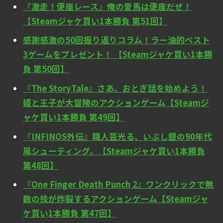
『激走！便座レース』俺の愛馬は便座だぜ！
【Steamジャケ買い1本勝負 第51回】
感謝感激の50回振り返りコラム！ラー油的ベスト
3ゲームをプレゼント！ 【Steamジャケ買い1本勝
負 第50回】
『The StoryTale』さあ、おとぎ話を始めよう！
姫と王子が大冒険のアクションゲーム【Steamジ
ャケ買い1本勝負 第49回】
『INFINOS外伝』職人芸光る、いぶし銀の90年代
風シューティング。【Steamジャケ買い1本勝負
第48回】
『One Finger Death Punch 2』ワンクリックで無
数の技が炸裂するアクションゲーム【Steamジャ
ケ買い1本勝負 第47回】