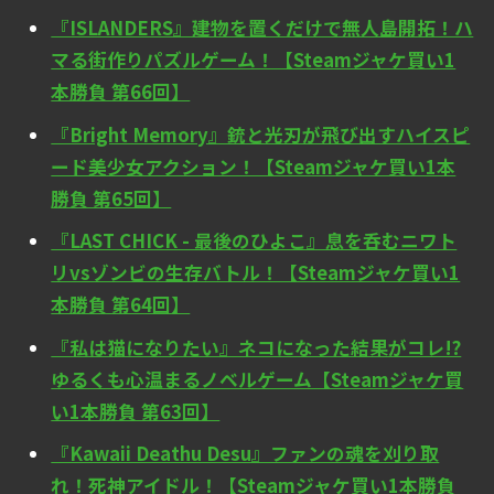
『ISLANDERS』建物を置くだけで無人島開拓！ハ
マる街作りパズルゲーム！【Steamジャケ買い1
本勝負 第66回】
『Bright Memory』銃と光刃が飛び出すハイスピ
ード美少女アクション！【Steamジャケ買い1本
勝負 第65回】
『LAST CHICK - 最後のひよこ』息を呑むニワト
リvsゾンビの生存バトル！【Steamジャケ買い1
本勝負 第64回】
『私は猫になりたい』ネコになった結果がコレ!?
ゆるくも心温まるノベルゲーム【Steamジャケ買
い1本勝負 第63回】
『Kawaii Deathu Desu』ファンの魂を刈り取
れ！死神アイドル！【Steamジャケ買い1本勝負