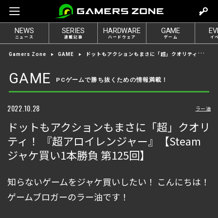
m
o
NEWS
SERIES
HARDWARE
GAME
EV
v
ニュース
連載記事
ハードウェア
ゲーム
イ
e
ドットもアクションもまさに「超」クオリティ！ 『超アロイレンジャー』【Steamジャケ買い1本勝負 第125回】
Gamers Zone
GAME
t
o
GAME
PCゲームで勝ち抜くための情報満載！
l
o
g
2022.10.28
ラー油
i
ドットもアクションもまさに「超」クオリ
n
ティ！ 『超アロイレンジャー』【Steam
ジャケ買い1本勝負 第125回】
知らないゲームをジャケ買いしたい！ こんにちは！
ゲームブロガーのラー油です！