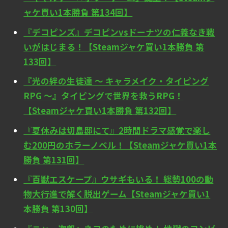
ャケ買い1本勝負 第134回】
『デコピンズ』デコピンvsドーナツの仁義なき戦
いがはじまる！【Steamジャケ買い1本勝負 第
133回】
『光の絆の生徒達 ～ キャラメイク・タイピング
RPG ～』タイピングで世界を救うRPG！
【Steamジャケ買い1本勝負 第132回】
『夏休みは切島邸にて』2時間ドラマ感覚で楽し
む200円のホラーノベル！【Steamジャケ買い1本
勝負 第131回】
『百獣エスケープ』ウサギもいる！ 総勢100の動
物大行進で解く脱出ゲーム【Steamジャケ買い1
本勝負 第130回】