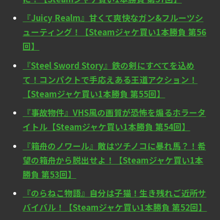
『Juicy Realm』甘くて爽快なガン&フルーツシ
ューティング！【Steamジャケ買い1本勝負 第56
回】
『Steel Sword Story』鉄の剣にすべてを込め
て！コンパクトで手応えある王道アクション！
【Steamジャケ買い1本勝負 第55回】
『事故物件』VHS風の画質が恐怖を煽るホラータ
イトル【Steamジャケ買い1本勝負 第54回】
『箱舟のノワール』敵はツチノコに暴れ馬？！希
望の箱舟から脱出せよ！【Steamジャケ買い1本
勝負 第53回】
『のらねこ物語』自分は子猫！生き残れご近所サ
バイバル！【Steamジャケ買い1本勝負 第52回】