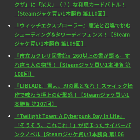
クザ」に「柴犬」（？）な和風カードバトル！
【Steamジャケ買い1本勝負 第110回】
『ウィッチエクスプローラー』魔法と召喚で挑む
シューティング&タワーディフェンス！【Steam
ジャケ買い1本勝負 第109回】
『市立カクレザ図書館』260以上の書が語る。す
れ違う人の物語！【Steamジャケ買い1本勝負 第
108回】
『LIBLADE』君よ、刃の風となれ！ スティック操
作で味わう極上の斬撃感！【Steamジャケ買い1
本勝負 第107回】
『Twilight Town: A Cyberpunk Day In Life』
「そうそう、これこれ！」が詰まったサイバーパ
ンクノベル【Steamジャケ買い1本勝負 第106