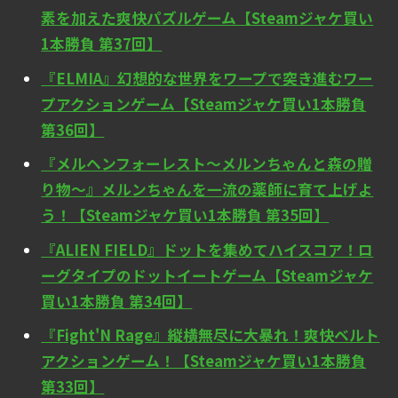
素を加えた爽快パズルゲーム【Steamジャケ買い
1本勝負 第37回】
『ELMIA』幻想的な世界をワープで突き進むワー
プアクションゲーム【Steamジャケ買い1本勝負
第36回】
『メルヘンフォーレスト～メルンちゃんと森の贈
り物～』メルンちゃんを一流の薬師に育て上げよ
う！【Steamジャケ買い1本勝負 第35回】
『ALIEN FIELD』ドットを集めてハイスコア！ロ
ーグタイプのドットイートゲーム【Steamジャケ
買い1本勝負 第34回】
『Fight'N Rage』縦横無尽に大暴れ！爽快ベルト
アクションゲーム！【Steamジャケ買い1本勝負
第33回】