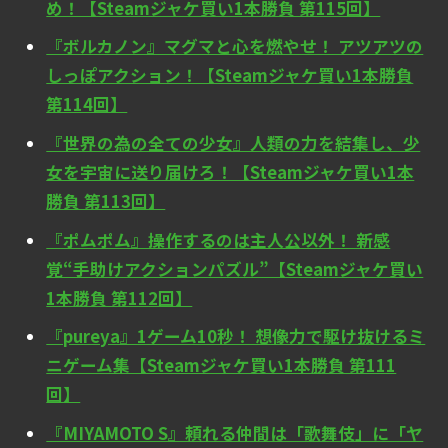
め！【Steamジャケ買い1本勝負 第115回】
『ボルカノン』マグマと心を燃やせ！ アツアツの
しっぽアクション！【Steamジャケ買い1本勝負
第114回】
『世界の為の全ての少女』人類の力を結集し、少
女を宇宙に送り届けろ！【Steamジャケ買い1本
勝負 第113回】
『ポムポム』操作するのは主人公以外！ 新感
覚“手助けアクションパズル”【Steamジャケ買い
1本勝負 第112回】
『pureya』1ゲーム10秒！ 想像力で駆け抜けるミ
ニゲーム集【Steamジャケ買い1本勝負 第111
回】
『MIYAMOTO S』頼れる仲間は「歌舞伎」に「ヤ