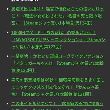
魔法で出し抜け！ 迷宮で怪物たちとの追いかけっ
こ！ 『魔法少女が殺された。-名誉の死と陰の迷
宮-』【Steamジャケ買い1本勝負 第124回】
1000円で楽しむ「あの時代」の詰め合わせ！
『MYAOSOFTガラケーコレクション』【Steamジ
ャケ買い1本勝負 第123回】
一撃痛快！ かわいい短編ローグライクアクション
『アタッカーちゃん!』【Steamジャケ買い1本勝
負 第122回】
寿司の消費期限は60秒！ 回転寿司屋をうまく回し
てニッポンのSUSHI文化を守れ！『わんおぺ寿
司』【Steamジャケ買い1本勝負 第121回】
このタイトルがすべて！ 『体育館の天井に挟まっ