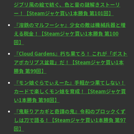
ジブリ風の絵で紡ぐ、色と音の謎解きストーリ
ー！【Steamジャケ買い1本勝負 第101回】
『溶鉄のマルフーシャ』少女の敵は機械兵器と増
える税金！【Steamジャケ買い1本勝負 第100
回】
『Cloud Gardens』朽ち果てろ！ これが「ポスト
アポカリプス盆栽」だ！【Steamジャケ買い1本
勝負 第99回】
『モン娘ぐらでぃえーた』手軽かつ果てしない！
カードで楽しくモン娘を育成！【Steamジャケ買
い1本勝負 第98回】
『鬼斬りアカギと奇譚の鬼』令和のブロックくず
しは刀で語る！【Steamジャケ買い1本勝負 第97
回】