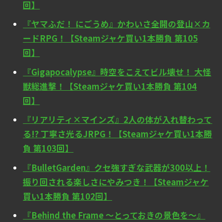
回】
『ヤマふだ！ にごうめ』かわいさ全開の登山×カ
ードRPG！【Steamジャケ買い1本勝負 第105
回】
『Gigapocalypse』時空をこえてビル壊せ！ 大怪
獣総進撃！【Steamジャケ買い1本勝負 第104
回】
『リアリティ×マインズ』2人の体が入れ替わって
る!? 丁寧さ光るJRPG！【Steamジャケ買い1本勝
負 第103回】
『BulletGarden』クセ強すぎな武器が300以上！
振り回される楽しさにやみつき！【Steamジャケ
買い1本勝負 第102回】
『Behind the Frame ～とっておきの景色を～』