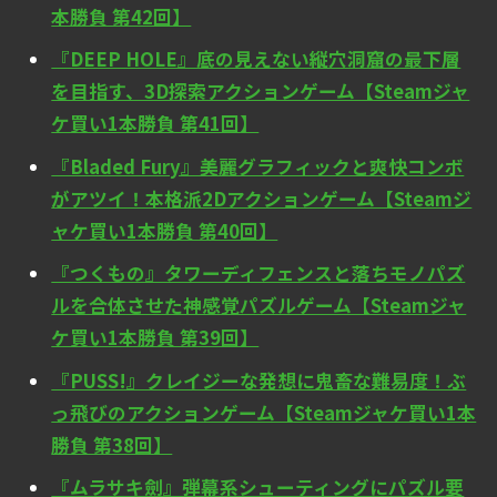
本勝負 第42回】
『DEEP HOLE』底の見えない縦穴洞窟の最下層
を目指す、3D探索アクションゲーム【Steamジャ
ケ買い1本勝負 第41回】
『Bladed Fury』美麗グラフィックと爽快コンボ
がアツイ！本格派2Dアクションゲーム【Steamジ
ャケ買い1本勝負 第40回】
『つくもの』タワーディフェンスと落ちモノパズ
ルを合体させた神感覚パズルゲーム【Steamジャ
ケ買い1本勝負 第39回】
『PUSS!』クレイジーな発想に鬼畜な難易度！ぶ
っ飛びのアクションゲーム【Steamジャケ買い1本
勝負 第38回】
『ムラサキ劍』弾幕系シューティングにパズル要