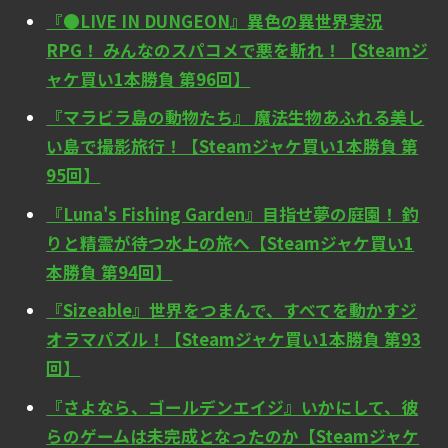
『●LIVE IN DUNGEON』異色の異世界実況
RPG！ みんなのスパコメで悪を斬れ！【Steamジ
ャケ買い1本勝負 第96回】
『マラビラ島の動物たち』 魔法生物あふれる美し
い島で撮影旅行！【Steamジャケ買い1本勝負 第
95回】
『Luna's Fishing Garden』目指せ夢の庭園！ 釣
りと精霊が待つ水上の旅へ【Steamジャケ買い1
本勝負 第94回】
『Sizeable』世界をつまんで、すべてを動かすジ
オラマパズル！【Steamジャケ買い1本勝負 第93
回】
『さよなら、ゴールデンエイジ』いかにして、彼
らのゲームは未完成となったのか【Steamジャケ