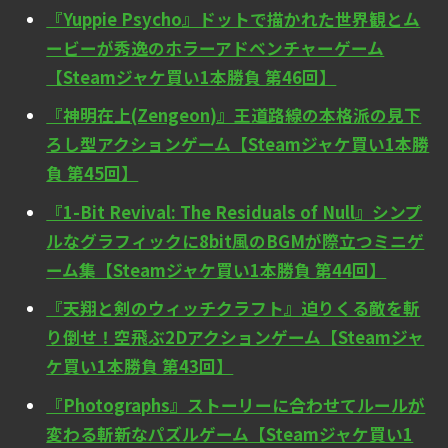
『Yuppie Psycho』ドットで描かれた世界観とム
ービーが秀逸のホラーアドベンチャーゲーム
【Steamジャケ買い1本勝負 第46回】
『神明在上(Zengeon)』王道路線の本格派の見下
ろし型アクションゲーム【Steamジャケ買い1本勝
負 第45回】
『1-Bit Revival: The Residuals of Null』シンプ
ルなグラフィックに8bit風のBGMが際立つミニゲ
ーム集【Steamジャケ買い1本勝負 第44回】
『天翔と剣のウィッチクラフト』迫りくる敵を斬
り倒せ！空飛ぶ2Dアクションゲーム【Steamジャ
ケ買い1本勝負 第43回】
『Photographs』ストーリーに合わせてルールが
変わる斬新なパズルゲーム【Steamジャケ買い1