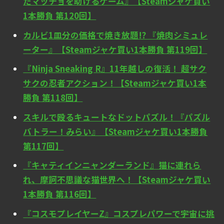
たマッチョを助けるゲーム』【Steamジャケ買い
1本勝負 第120回】
カルビ1皿分の価格で焼き放題!? 『焼肉シミュレ
ーター』【Steamジャケ買い1本勝負 第119回】
『Ninja Sneaking R』11年越しの復活！ 超サク
サクの忍者アクション！【Steamジャケ買い1本
勝負 第118回】
スキルで殴るキュートなドットパズル！『パズル
バトラー！みらい』【Steamジャケ買い1本勝負
第117回】
『キャティインニャンダーランド』猫に連れら
れ、摩訶不思議な猫世界へ！【Steamジャケ買い
1本勝負 第116回】
『コスモプレイヤーZ』コスプレパワーで宇宙に挑