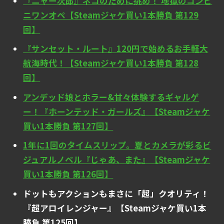
『ニャー次郎』ネコのために挑め！ 地獄のコンビ
ニワンオペ【Steamジャケ買い1本勝負 第129
回】
『サンセット・ルート』120円で始めるお手軽大
航海時代！【Steamジャケ買い1本勝負 第128
回】
アンデッド娘とホラー&甘々体験するギャルゲ
ー！『ホーンテッド・ガールズ』【Steamジャケ
買い1本勝負 第127回】
1年に1回のタイムスリップ。夏とカメラが彩るビ
ジュアルノベル『じゃあ、また』【Steamジャケ
買い1本勝負 第126回】
ドットもアクションもまさに「超」クオリティ！
『超アロイレンジャー』【Steamジャケ買い1本
勝負 第125回】