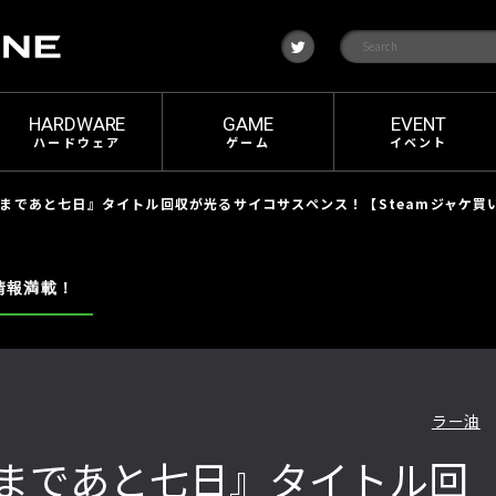
t
w
i
t
t
e
HARDWARE
GAME
EVENT
r
ハードウェア
ゲーム
イベント
まであと七日』タイトル回収が光るサイコサスペンス！【Steamジャケ買い
情報満載！
ラー油
まであと七日』タイトル回