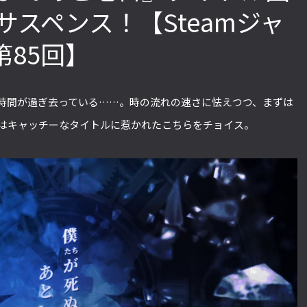
スペンス！【Steamジャ
第85回】
「ストリートファイターリーグ
『ストV』PS4版とPC版は
2022」前半戦の反省文を見てほし
性！ 大会での向き合い方を
い！ チームリーダー久保の失敗【ス
えてみた【ストーム久保の
構時間が過ぎ去っている……。時の流れの速さに怯えつつ、まずは
トーム久保のプロ格闘ゲーマーのゲン
ーマーのゲンバから！ 第51
バから！ 第47回】
回はキャッチーなタイトルに惹かれたこちらをチョイス。