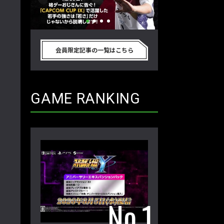
別のゲーム
格ゲーおじさんに告ぐ！「CAPCOM
「ストリートファイタ
真剣に考
CUP IX」で活躍した若手の強さは
グランドファイナ
会員限定記事の一覧はこちら
プロ格闘ゲ
「若さ」だけじゃないから説明しま
ワノ選手の攻略を
回】
す！【ストーム久保のプロ格闘ゲーマ
保のプロ格闘ゲー
ーのゲンバから！ 第50回】
第49回】
GAME RANKING