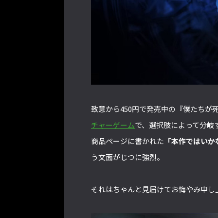
致意から450円で発売中の『僕たちが
チャーゲーム
で、選択肢によって分岐
商品ページに書かれた
「本作ではいか
う文面がじつに強烈。
それはちゃんと見届けてお悔やみ申し