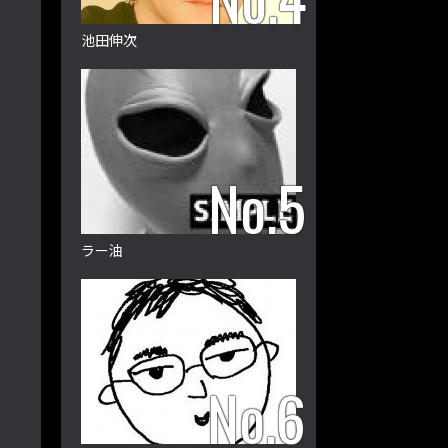
池田伸次
ラー油