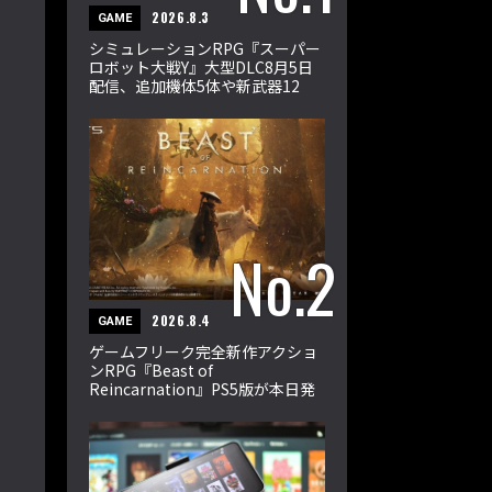
2026.8.3
GAME
シミュレーションRPG『スーパー
ロボット大戦Y』大型DLC8月5日
配信、追加機体5体や新武器12
種、33ミッションを収録
2026.8.4
GAME
ゲームフリーク完全新作アクショ
ンRPG『Beast of
Reincarnation』PS5版が本日発
売。エマとクゥが輪廻の獣に挑む