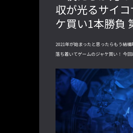
収が光るサイコサ
ケ買い1本勝負 
2022年最後の懺悔！ 「ストリートフ
ァイターリーグ 2022」最終節を終え
て吐露したいこと【ストーム久保のプ
2021年が始まったと思ったらもう結
ロ格闘ゲーマーのゲンバから！ 第48
回】
落ち着いてゲームのジャケ買い！ 今
格ゲーおじさんに告ぐ！「CAPCOM
CUP IX」で活躍した若手の強さは
「若さ」だけじゃないから説明しま
す！【ストーム久保のプロ格闘ゲーマ
ーのゲンバから！ 第50回】