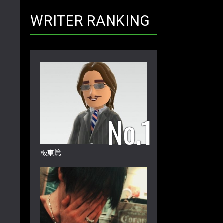
WRITER RANKING
板東篤