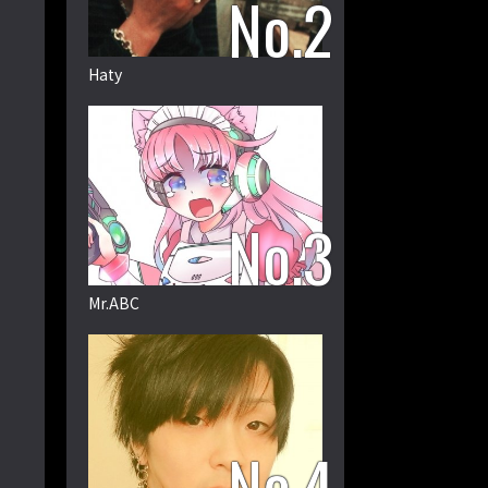
Haty
Mr.ABC