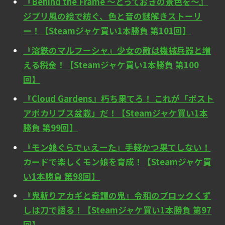
『Behind the Frame ～とっておきの景色を～』
ジブリ風の絵で紡ぐ、色と音の謎解きストーリ
ー！【Steamジャケ買い1本勝負 第101回】
『溶鉄のマルフーシャ』少女の敵は機械兵器と増
える税金！【Steamジャケ買い1本勝負 第100
回】
『Cloud Gardens』朽ち果てろ！ これが「ポスト
アポカリプス盆栽」だ！【Steamジャケ買い1本
勝負 第99回】
『モン娘ぐらでぃえーた』手軽かつ果てしない！
カードで楽しくモン娘を育成！【Steamジャケ買
い1本勝負 第98回】
『鬼斬りアカギと奇譚の鬼』令和のブロックくず
しは刀で語る！【Steamジャケ買い1本勝負 第97
回】