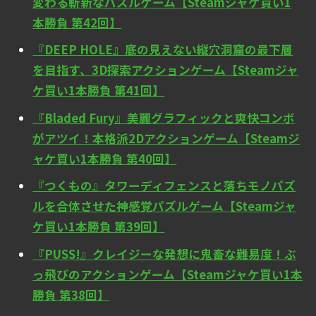
変わる斬新なパズルゲーム【Steamジャケ買い1
本勝負 第42回】
『DEEP HOLE』底の見えない縦穴洞窟の最下層
を目指す、3D探索アクションゲーム【Steamジャ
ケ買い1本勝負 第41回】
『Bladed Fury』美麗グラフィックと爽快コンボ
がアツイ！本格派2Dアクションゲーム【Steamジ
ャケ買い1本勝負 第40回】
『つくもの』タワーディフェンスと落ちモノパズ
ルを合体させた神感覚パズルゲーム【Steamジャ
ケ買い1本勝負 第39回】
『PUSS!』クレイジーな発想に鬼畜な難易度！ぶ
っ飛びのアクションゲーム【Steamジャケ買い1本
勝負 第38回】