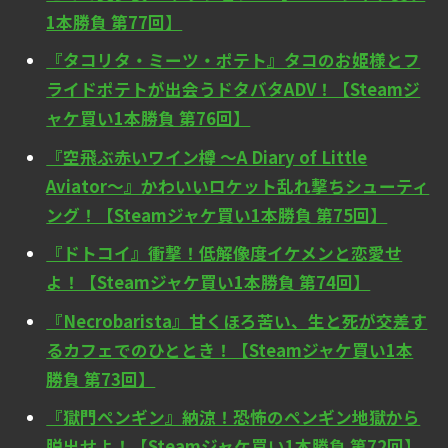
1本勝負 第77回】
『タコリタ・ミーツ・ポテト』タコのお姫様とフ
ライドポテトが出会うドタバタADV！【Steamジ
ャケ買い1本勝負 第76回】
『空飛ぶ赤いワイン樽 ～A Diary of Little
Aviator～』かわいいロケット乱れ撃ちシューティ
ング！【Steamジャケ買い1本勝負 第75回】
『ドトコイ』衝撃！低解像度イケメンと恋愛せ
よ！【Steamジャケ買い1本勝負 第74回】
『Necrobarista』甘くほろ苦い、生と死が交差す
るカフェでのひととき！【Steamジャケ買い1本
勝負 第73回】
『獄門ペンギン』納涼！恐怖のペンギン地獄から
脱出せよ！【Steamジャケ買い1本勝負 第72回】