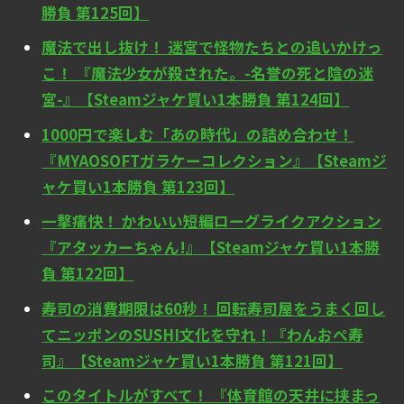
勝負 第125回】
魔法で出し抜け！ 迷宮で怪物たちとの追いかけっ
こ！ 『魔法少女が殺された。-名誉の死と陰の迷
宮-』【Steamジャケ買い1本勝負 第124回】
1000円で楽しむ「あの時代」の詰め合わせ！
『MYAOSOFTガラケーコレクション』【Steamジ
ャケ買い1本勝負 第123回】
一撃痛快！ かわいい短編ローグライクアクション
『アタッカーちゃん!』【Steamジャケ買い1本勝
負 第122回】
寿司の消費期限は60秒！ 回転寿司屋をうまく回し
てニッポンのSUSHI文化を守れ！『わんおぺ寿
司』【Steamジャケ買い1本勝負 第121回】
このタイトルがすべて！ 『体育館の天井に挟まっ