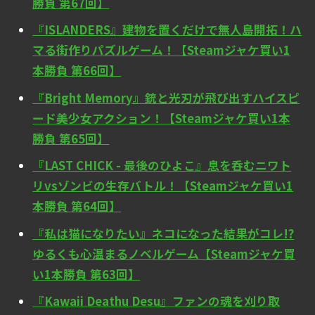
勝負 第67回】
『ISLANDERS』建物を置くだけで無人島開拓！ハ
マる街作りパズルゲーム！【Steamジャケ買い1
本勝負 第66回】
『Bright Memory』銃と光刃が飛び出すハイスピ
ード美少女アクション！【Steamジャケ買い1本
勝負 第65回】
『LAST CHICK - 最後のひよこ』息を呑むニワト
リvsゾンビの生存バトル！【Steamジャケ買い1
本勝負 第64回】
『私は猫になりたい』ネコになった結果がコレ!?
ゆるくも心温まるノベルゲーム【Steamジャケ買
い1本勝負 第63回】
『Kawaii Deathu Desu』ファンの魂を刈り取