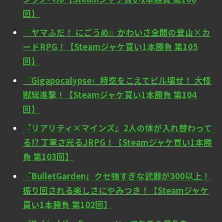
回】
『ヤマふだ！ にごうめ』かわいさ全開の登山×カ
ードRPG！【Steamジャケ買い1本勝負 第105
回】
『Gigapocalypse』時空をこえてビル壊せ！ 大怪
獣総進撃！【Steamジャケ買い1本勝負 第104
回】
『リアリティ×マインズ』2人の体が入れ替わって
る!? 丁寧さ光るJRPG！【Steamジャケ買い1本勝
負 第103回】
『BulletGarden』クセ強すぎな武器が300以上！
振り回される楽しさにやみつき！【Steamジャケ
買い1本勝負 第102回】