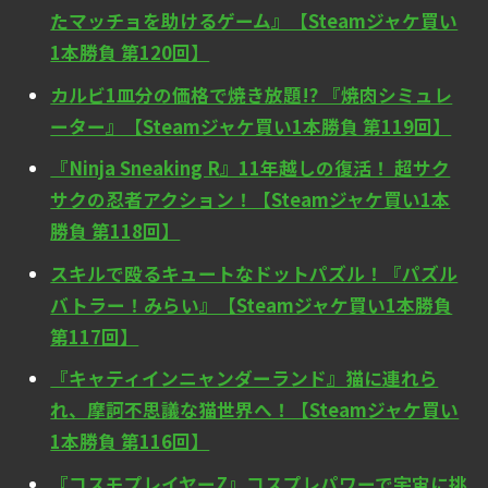
たマッチョを助けるゲーム』【Steamジャケ買い
1本勝負 第120回】
カルビ1皿分の価格で焼き放題!? 『焼肉シミュレ
ーター』【Steamジャケ買い1本勝負 第119回】
『Ninja Sneaking R』11年越しの復活！ 超サク
サクの忍者アクション！【Steamジャケ買い1本
勝負 第118回】
スキルで殴るキュートなドットパズル！『パズル
バトラー！みらい』【Steamジャケ買い1本勝負
第117回】
『キャティインニャンダーランド』猫に連れら
れ、摩訶不思議な猫世界へ！【Steamジャケ買い
1本勝負 第116回】
『コスモプレイヤーZ』コスプレパワーで宇宙に挑