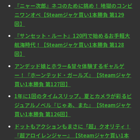
『ニャー次郎』ネコのために挑め！ 地獄のコンビ
ニワンオペ【Steamジャケ買い1本勝負 第129
回】
『サンセット・ルート』120円で始めるお手軽大
航海時代！【Steamジャケ買い1本勝負 第128
回】
アンデッド娘とホラー&甘々体験するギャルゲ
ー！『ホーンテッド・ガールズ』【Steamジャケ
買い1本勝負 第127回】
1年に1回のタイムスリップ。夏とカメラが彩るビ
ジュアルノベル『じゃあ、また』【Steamジャケ
買い1本勝負 第126回】
ドットもアクションもまさに「超」クオリティ！
『超アロイレンジャー』【Steamジャケ買い1本