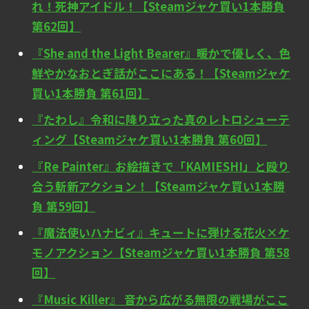
れ！死神アイドル！【Steamジャケ買い1本勝負
第62回】
『She and the Light Bearer』暖かで優しく、色
鮮やかなおとぎ話がここにある！【Steamジャケ
買い1本勝負 第61回】
『たわし』令和に降り立った真のレトロシューテ
ィング【Steamジャケ買い1本勝負 第60回】
『Re Painter』お絵描きで「KAMIESHI」と殴り
合う斬新アクション！【Steamジャケ買い1本勝
負 第59回】
『魔法使いハナビィ』キュートに弾ける花火×ケ
モノアクション【Steamジャケ買い1本勝負 第58
回】
『Music Killer』 音から広がる無限の戦場がここ