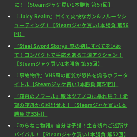
に！【Steamジャケ買い1本勝負 第57回】
『Juicy Realm』甘くて爽快なガン&フルーツシ
ューティング！【Steamジャケ買い1本勝負 第56
回】
『Steel Sword Story』鉄の剣にすべてを込め
て！コンパクトで手応えある王道アクション！
【Steamジャケ買い1本勝負 第55回】
『事故物件』VHS風の画質が恐怖を煽るホラータ
イトル【Steamジャケ買い1本勝負 第54回】
『箱舟のノワール』敵はツチノコに暴れ馬？！希
望の箱舟から脱出せよ！【Steamジャケ買い1本
勝負 第53回】
『のらねこ物語』自分は子猫！生き残れご近所サ
バイバル！【Steamジャケ買い1本勝負 第52回】