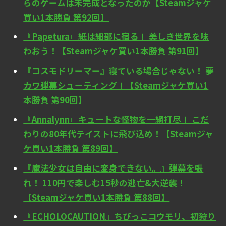
らのゲームは未完成となったのか【Steamジャケ
買い1本勝負 第92回】
『Papetura』紙は細部に宿る！ 美しき世界を味
わおう！【Steamジャケ買い1本勝負 第91回】
『コスモドリーマー』寝ている場合じゃない！ 夢
カワ弾幕シューティング！【Steamジャケ買い1
本勝負 第90回】
『Annalynn』キュートな怪物を一網打尽！ こだ
わりの80年代テイストに飛び込め！【Steamジャ
ケ買い1本勝負 第89回】
『魔法少女は自由に変身できない。』弾幕を張
れ！ 110円で楽しむ15秒の逃亡&大逆襲！
【Steamジャケ買い1本勝負 第88回】
『ECHOLOCAUTION』ちびっこコウモリ、初狩り