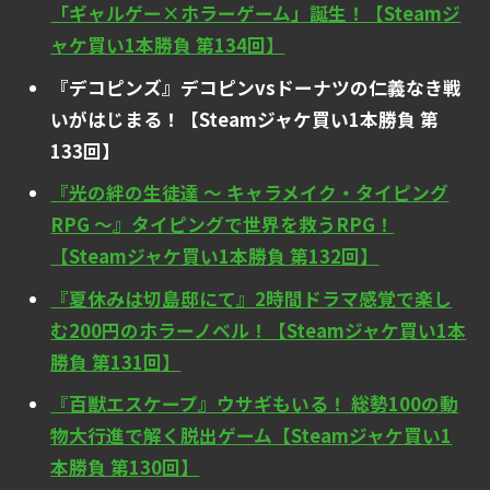
「ギャルゲー×ホラーゲーム」誕生！【Steamジ
ャケ買い1本勝負 第134回】
『デコピンズ』デコピンvsドーナツの仁義なき戦
いがはじまる！【Steamジャケ買い1本勝負 第
133回】
『光の絆の生徒達 ～ キャラメイク・タイピング
RPG ～』タイピングで世界を救うRPG！
【Steamジャケ買い1本勝負 第132回】
『夏休みは切島邸にて』2時間ドラマ感覚で楽し
む200円のホラーノベル！【Steamジャケ買い1本
勝負 第131回】
『百獣エスケープ』ウサギもいる！ 総勢100の動
物大行進で解く脱出ゲーム【Steamジャケ買い1
本勝負 第130回】