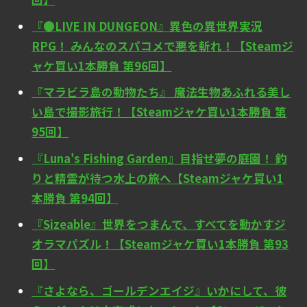
『●LIVE IN DUNGEON』異色の異世界実況
RPG！ みんなのスパコメで悪を斬れ！【Steamジ
ャケ買い1本勝負 第96回】
『マラビラ島の動物たち』 魔法生物あふれる美し
い島で撮影旅行！【Steamジャケ買い1本勝負 第
95回】
『Luna's Fishing Garden』目指せ夢の庭園！ 釣
りと精霊が待つ水上の旅へ【Steamジャケ買い1
本勝負 第94回】
『Sizeable』世界をつまんで、すべてを動かすジ
オラマパズル！【Steamジャケ買い1本勝負 第93
回】
『さよなら、ゴールデンエイジ』いかにして、彼