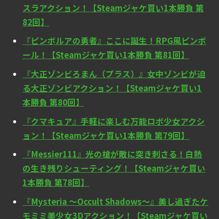
スラアクション！【Steamジャケ買い1本勝負 第
82回】
『ピンボルアの勇者』ここに誕生！RPG風ピンボ
ール！【Steamジャケ買い1本勝負 第81回】
『大正ゾンビろまん（プラス）』女中ゾンビが迫
る大正ゾンビアクション！【Steamジャケ買い1
本勝負 第80回】
『クマキュア』手軽に楽しむ万能ロボ少女アクシ
ョン！【Steamジャケ買い1本勝負 第79回】
『Messier111』光の槍が敵に突き刺さる！白熱
の生き残りシューティング！【Steamジャケ買い
1本勝負 第78回】
『Mysteria ～Occult Shadows～』美し過ぎたケ
モミミ美少女3Dアクション！【Steamジャケ買い