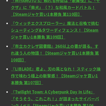
『MIYAMOTO S』頼れる仲間は「歌舞伎」に「ヤ
クザ」に「柴犬」（？）な和風カードバトル！
【Steamジャケ買い1本勝負 第110回】
『ウィッチエクスプローラー』魔法と召喚で挑む
シューティング&タワーディフェンス！【Steam
ジャケ買い1本勝負 第109回】
『市立カクレザ図書館』260以上の書が語る。す
れ違う人の物語！【Steamジャケ買い1本勝負 第
108回】
『LIBLADE』君よ、刃の風となれ！ スティック操
作で味わう極上の斬撃感！【Steamジャケ買い1
本勝負 第107回】
『Twilight Town: A Cyberpunk Day In Life』
「そうそう、これこれ！」が詰まったサイバーパ
ンクノベル【Steamジャケ買い1本勝負 第106