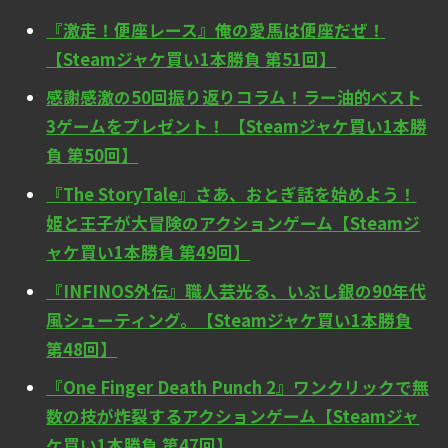
『激走！便座レース』俺の愛馬は便座だぜ！
【Steamジャケ買い1本勝負 第51回】
感謝感激の50回振り返りコラム！ラー油的ベスト
3ゲームをプレゼント！ 【Steamジャケ買い1本勝
負 第50回】
『The StoryTale』さあ、おとぎ話を始めよう！
姫と王子が大冒険のアクションゲーム【Steamジ
ャケ買い1本勝負 第49回】
『INFINOS外伝』職人芸光る、いぶし銀の90年代
風シューティング。【Steamジャケ買い1本勝負
第48回】
『One Finger Death Punch 2』ワンクリックで無
数の技が炸裂するアクションゲーム【Steamジャ
ケ買い1本勝負 第47回】