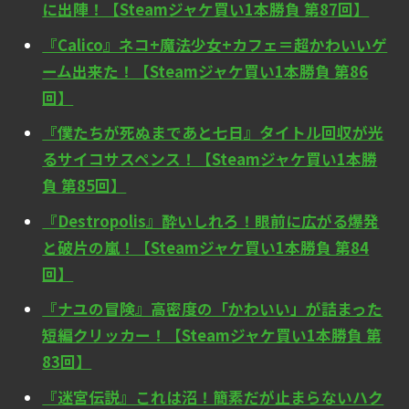
に出陣！【Steamジャケ買い1本勝負 第87回】
『Calico』ネコ+魔法少女+カフェ＝超かわいいゲ
ーム出来た！【Steamジャケ買い1本勝負 第86
回】
『僕たちが死ぬまであと七日』タイトル回収が光
るサイコサスペンス！【Steamジャケ買い1本勝
負 第85回】
『Destropolis』酔いしれろ！眼前に広がる爆発
と破片の嵐！【Steamジャケ買い1本勝負 第84
回】
『ナユの冒険』高密度の「かわいい」が詰まった
短編クリッカー！【Steamジャケ買い1本勝負 第
83回】
『迷宮伝説』これは沼！簡素だが止まらないハク