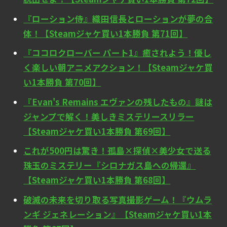
『ローション侍』織田信長とローションが夢の合
体！【Steamジャケ買い1本勝負 第71回】
『ココロクローバー パート1』癒されよう！優し
く楽しい朝アニメアクション！【Steamジャケ買
い1本勝負 第70回】
『Evan's Remains エヴァンの残したもの』謎は
ジャンプで解く！美しきミステリースリラー
【Steamジャケ買い1本勝負 第69回】
これが500円は驚き！孤島×探偵×美少女で送る
珠玉のミステリー『シロナガス島への帰還』
【Steamジャケ買い1本勝負 第68回】
破滅の未来を切り取る写真撮影ゲーム！『ウムラ
ンギ ジェネレーション』【Steamジャケ買い1本