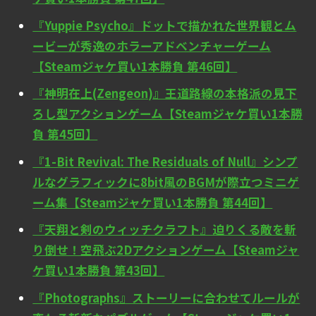
『Yuppie Psycho』ドットで描かれた世界観とム
ービーが秀逸のホラーアドベンチャーゲーム
【Steamジャケ買い1本勝負 第46回】
『神明在上(Zengeon)』王道路線の本格派の見下
ろし型アクションゲーム【Steamジャケ買い1本勝
負 第45回】
『1-Bit Revival: The Residuals of Null』シンプ
ルなグラフィックに8bit風のBGMが際立つミニゲ
ーム集【Steamジャケ買い1本勝負 第44回】
『天翔と剣のウィッチクラフト』迫りくる敵を斬
り倒せ！空飛ぶ2Dアクションゲーム【Steamジャ
ケ買い1本勝負 第43回】
『Photographs』ストーリーに合わせてルールが