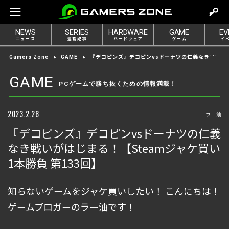
m
o
NEWS
SERIES
HARDWARE
GAME
EV
v
ニュース
連載記事
ハードウェア
ゲーム
イ
e
『デコピンズ』デコピンvsドーナツの仁義なき戦いがはじまる！【Steamジャケ買い1本勝負 第133回】
Gamers Zone
GAME
t
o
GAME
PCゲームで勝ち抜くための情報満載！
l
o
g
2023.2.28
ラー油
i
『デコピンズ』デコピンvsドーナツの仁義
n
なき戦いがはじまる！【Steamジャケ買い
1本勝負 第133回】
知らないゲームをジャケ買いしたい！ こんにちは！
ゲームブロガーのラー油です！