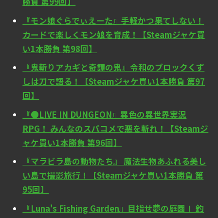
勝負 第99回】
『モン娘ぐらでぃえーた』手軽かつ果てしない！
カードで楽しくモン娘を育成！【Steamジャケ買
い1本勝負 第98回】
『鬼斬りアカギと奇譚の鬼』令和のブロックくず
しは刀で語る！【Steamジャケ買い1本勝負 第97
回】
『●LIVE IN DUNGEON』異色の異世界実況
RPG！ みんなのスパコメで悪を斬れ！【Steamジ
ャケ買い1本勝負 第96回】
『マラビラ島の動物たち』 魔法生物あふれる美し
い島で撮影旅行！【Steamジャケ買い1本勝負 第
95回】
『Luna's Fishing Garden』目指せ夢の庭園！ 釣