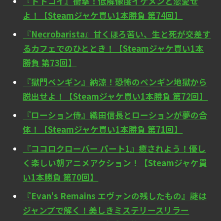
『ドトコイ』衝撃！低解像度イケメンと恋愛せ
よ！【Steamジャケ買い1本勝負 第74回】
『Necrobarista』甘くほろ苦い、生と死が交差す
るカフェでのひととき！【Steamジャケ買い1本
勝負 第73回】
『獄門ペンギン』納涼！恐怖のペンギン地獄から
脱出せよ！【Steamジャケ買い1本勝負 第72回】
『ローション侍』織田信長とローションが夢の合
体！【Steamジャケ買い1本勝負 第71回】
『ココロクローバー パート1』癒されよう！優し
く楽しい朝アニメアクション！【Steamジャケ買
い1本勝負 第70回】
『Evan's Remains エヴァンの残したもの』謎は
ジャンプで解く！美しきミステリースリラー