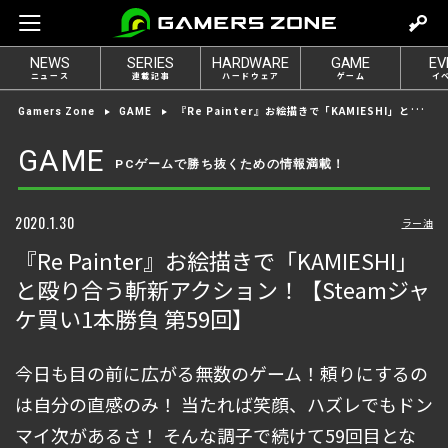
m
o
NEWS
SERIES
HARDWARE
GAME
EV
v
ニュース
連載記事
ハードウェア
ゲーム
イ
e
『Re Painter』お絵描きで「KAMIESHI」と殴り合う斬新アクション！【Steamジャケ買い1本勝負 第59回】
Gamers Zone
GAME
t
o
GAME
PCゲームで勝ち抜くための情報満載！
l
o
g
2020.1.30
ラー油
i
『Re Painter』お絵描きで「KAMIESHI」
n
と殴り合う斬新アクション！【Steamジャ
ケ買い1本勝負 第59回】
今日も目の前に広がる無数のゲーム！頼りにするの
は自分の直感のみ！ 当たれば笑顔、ハズレでもドン
マイ次があるさ！ そんな調子で続けて59回目とな