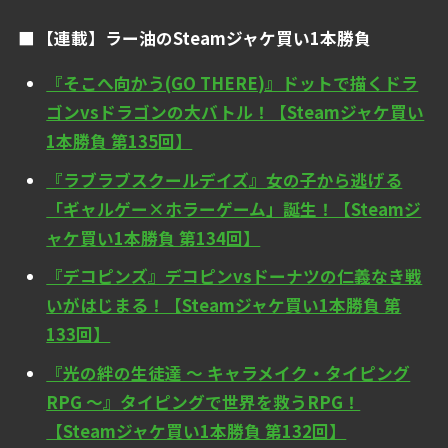
【連載】ラー油のSteamジャケ買い1本勝負
『そこへ向かう(GO THERE)』ドットで描くドラ
ゴンvsドラゴンの大バトル！【Steamジャケ買い
1本勝負 第135回】
『ラブラブスクールデイズ』女の子から逃げる
「ギャルゲー×ホラーゲーム」誕生！【Steamジ
ャケ買い1本勝負 第134回】
『デコピンズ』デコピンvsドーナツの仁義なき戦
いがはじまる！【Steamジャケ買い1本勝負 第
133回】
『光の絆の生徒達 ～ キャラメイク・タイピング
RPG ～』タイピングで世界を救うRPG！
【Steamジャケ買い1本勝負 第132回】