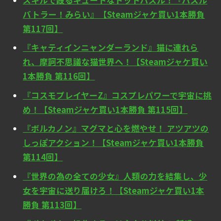
バトラー！みらい』【Steamジャケ買い1本勝負
第117回】
『キャティインニャンダーランド』猫に連れら
れ、摩訶不思議な猫世界へ！【Steamジャケ買い
1本勝負 第116回】
『コスモプレイヤーZ』コスプレパワーで宇宙に挑
め！【Steamジャケ買い1本勝負 第115回】
『ボルカノン』マグマと心を燃やせ！ アツアツの
しっぽアクション！【Steamジャケ買い1本勝負
第114回】
『世界の為の全ての少女』人類の力を結集し、少
女を宇宙に送り届けろ！【Steamジャケ買い1本
勝負 第113回】