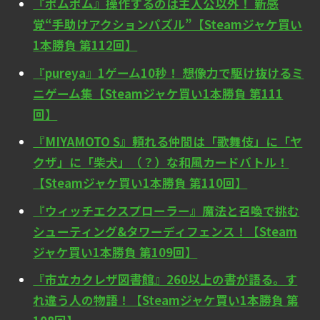
『ポムポム』操作するのは主人公以外！ 新感
覚“手助けアクションパズル”【Steamジャケ買い
1本勝負 第112回】
『pureya』1ゲーム10秒！ 想像力で駆け抜けるミ
ニゲーム集【Steamジャケ買い1本勝負 第111
回】
『MIYAMOTO S』頼れる仲間は「歌舞伎」に「ヤ
クザ」に「柴犬」（？）な和風カードバトル！
【Steamジャケ買い1本勝負 第110回】
『ウィッチエクスプローラー』魔法と召喚で挑む
シューティング&タワーディフェンス！【Steam
ジャケ買い1本勝負 第109回】
『市立カクレザ図書館』260以上の書が語る。す
れ違う人の物語！【Steamジャケ買い1本勝負 第