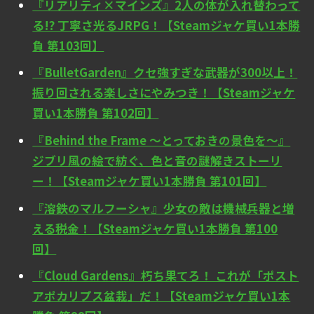
『リアリティ×マインズ』2人の体が入れ替わって
る!? 丁寧さ光るJRPG！【Steamジャケ買い1本勝
負 第103回】
『BulletGarden』クセ強すぎな武器が300以上！
振り回される楽しさにやみつき！【Steamジャケ
買い1本勝負 第102回】
『Behind the Frame ～とっておきの景色を～』
ジブリ風の絵で紡ぐ、色と音の謎解きストーリ
ー！【Steamジャケ買い1本勝負 第101回】
『溶鉄のマルフーシャ』少女の敵は機械兵器と増
える税金！【Steamジャケ買い1本勝負 第100
回】
『Cloud Gardens』朽ち果てろ！ これが「ポスト
アポカリプス盆栽」だ！【Steamジャケ買い1本