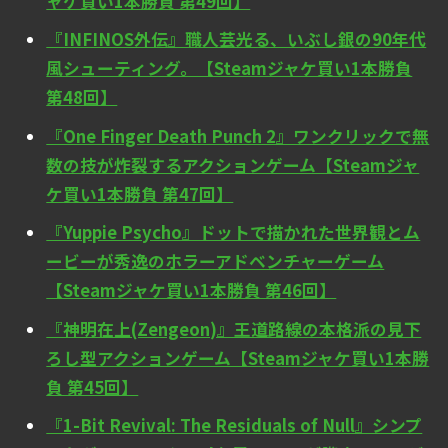
ャケ買い1本勝負 第49回】
『INFINOS外伝』職人芸光る、いぶし銀の90年代
風シューティング。【Steamジャケ買い1本勝負
第48回】
『One Finger Death Punch 2』ワンクリックで無
数の技が炸裂するアクションゲーム【Steamジャ
ケ買い1本勝負 第47回】
『Yuppie Psycho』ドットで描かれた世界観とム
ービーが秀逸のホラーアドベンチャーゲーム
【Steamジャケ買い1本勝負 第46回】
『神明在上(Zengeon)』王道路線の本格派の見下
ろし型アクションゲーム【Steamジャケ買い1本勝
負 第45回】
『1-Bit Revival: The Residuals of Null』シンプ