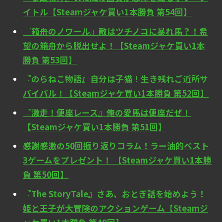
イトル【Steamジャケ買い1本勝負 第54回】
『箱舟のノワール』敵はツチノコに暴れ馬？！希
望の箱舟から脱出せよ！【Steamジャケ買い1本
勝負 第53回】
『のらねこ物語』自分は子猫！生き残れご近所サ
バイバル！【Steamジャケ買い1本勝負 第52回】
『激走！便座レース』俺の愛馬は便座だぜ！
【Steamジャケ買い1本勝負 第51回】
感謝感激の50回振り返りコラム！ラー油的ベスト
3ゲームをプレゼント！ 【Steamジャケ買い1本勝
負 第50回】
『The StoryTale』さあ、おとぎ話を始めよう！
姫と王子が大冒険のアクションゲーム【Steamジ