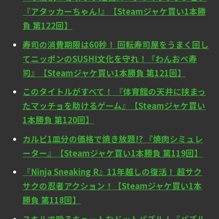
『アタッカーちゃん!』【Steamジャケ買い1本勝
負 第122回】
寿司の消費期限は60秒！ 回転寿司屋をうまく回し
てニッポンのSUSHI文化を守れ！『わんおぺ寿
司』【Steamジャケ買い1本勝負 第121回】
このタイトルがすべて！ 『体育館の天井に挟まっ
たマッチョを助けるゲーム』【Steamジャケ買い
1本勝負 第120回】
カルビ1皿分の価格で焼き放題!? 『焼肉シミュレ
ーター』【Steamジャケ買い1本勝負 第119回】
『Ninja Sneaking R』11年越しの復活！ 超サク
サクの忍者アクション！【Steamジャケ買い1本
勝負 第118回】
スキルで殴るキュートなドットパズル！『パズル