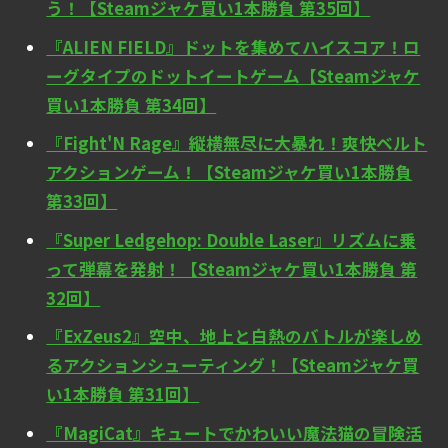
う！【Steamジャケ買い1本勝負 第35回】
『ALIEN FIELD』ドットを集めてハイスコア！ロ
ーグタイプのドットイートゲーム【Steamジャケ
買い1本勝負 第34回】
『Fight'N Rage』縦横無尽に大暴れ！爽快ベルト
アクションゲーム！【Steamジャケ買い1本勝負
第33回】
『Super Ledgehop: Double Laser』リズムに乗
って弾幕を発射！【Steamジャケ買い1本勝負 第
32回】
『ExZeus2』空中、地上と白熱のバトルが楽しめ
るアクションシューティング！【Steamジャケ買
い1本勝負 第31回】
『MagiCat』キュートでかわいい魔法猫の冒険活