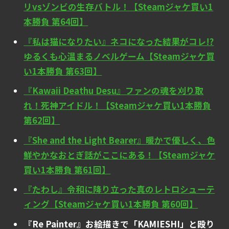
リvsゾンビの生存バトル！【Steamジャケ買い1
本勝負 第64回】
『私は猫になりたい』ネコになった結果がコレ!?
ゆるくも心温まるノベルゲーム【Steamジャケ買
い1本勝負 第63回】
『Kawaii Deathu Desu』ファンの魂を刈り取
れ！死神アイドル！【Steamジャケ買い1本勝負
第62回】
『She and the Light Bearer』暖かで優しく、色
鮮やかなおとぎ話がここにある！【Steamジャケ
買い1本勝負 第61回】
『たわし』令和に降り立った真のレトロシューテ
ィング【Steamジャケ買い1本勝負 第60回】
『Re Painter』お絵描きで「KAMIESHI」と殴り