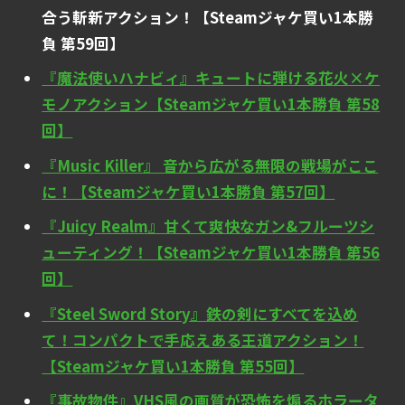
合う斬新アクション！【Steamジャケ買い1本勝
負 第59回】
『魔法使いハナビィ』キュートに弾ける花火×ケ
モノアクション【Steamジャケ買い1本勝負 第58
回】
『Music Killer』 音から広がる無限の戦場がここ
に！【Steamジャケ買い1本勝負 第57回】
『Juicy Realm』甘くて爽快なガン&フルーツシ
ューティング！【Steamジャケ買い1本勝負 第56
回】
『Steel Sword Story』鉄の剣にすべてを込め
て！コンパクトで手応えある王道アクション！
【Steamジャケ買い1本勝負 第55回】
『事故物件』VHS風の画質が恐怖を煽るホラータ