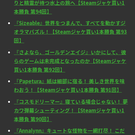
りと精霊が待つ水上の旅へ【Steamジャケ買い1
本勝負 第94回】
『Sizeable』世界をつまんで、すべてを動かすジ
オラマパズル！【Steamジャケ買い1本勝負 第93
回】
『さよなら、ゴールデンエイジ』いかにして、彼
らのゲームは未完成となったのか【Steamジャケ
買い1本勝負 第92回】
『Papetura』紙は細部に宿る！ 美しき世界を味
わおう！【Steamジャケ買い1本勝負 第91回】
『コスモドリーマー』寝ている場合じゃない！ 夢
カワ弾幕シューティング！【Steamジャケ買い1
本勝負 第90回】
『Annalynn』キュートな怪物を一網打尽！ こだ