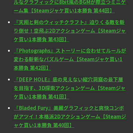
ルなグラフィックに8bit風のBGMが際立つミニゲ
ーム集【Steamジャケ買い1本勝負 第44回】
『天翔と剣のウィッチクラフト』迫りくる敵を斬
り倒せ！空飛ぶ2Dアクションゲーム【Steamジャ
ケ買い1本勝負 第43回】
『Photographs』ストーリーに合わせてルールが
変わる斬新なパズルゲーム【Steamジャケ買い1
本勝負 第42回】
『DEEP HOLE』底の見えない縦穴洞窟の最下層
を目指す、3D探索アクションゲーム【Steamジャ
ケ買い1本勝負 第41回】
『Bladed Fury』美麗グラフィックと爽快コンボ
がアツイ！本格派2Dアクションゲーム【Steamジ
ャケ買い1本勝負 第40回】