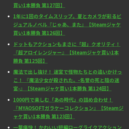
買い1本勝負 第127回】
1年に1回のタイムスリップ。夏とカメラが彩るビ
ジュアルノベル『じゃあ、また』【Steamジャケ
買い1本勝負 第126回】
ドットもアクションもまさに「超」クオリティ！
『超アロイレンジャー』【Steamジャケ買い1本
勝負 第125回】
魔法で出し抜け！ 迷宮で怪物たちとの追いかけっ
こ！ 『魔法少女が殺された。-名誉の死と陰の迷
宮-』【Steamジャケ買い1本勝負 第124回】
1000円で楽しむ「あの時代」の詰め合わせ！
『MYAOSOFTガラケーコレクション』【Steamジ
ャケ買い1本勝負 第123回】
一撃痛快！ かわいい短編ローグライクアクション