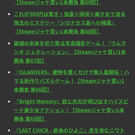
【Steamジャケ買い1本勝負 第69回】
これが500円は驚き！孤島×探偵×美少女で送る
珠玉のミステリー『シロナガス島への帰還』
【Steamジャケ買い1本勝負 第68回】
破滅の未来を切り取る写真撮影ゲーム！『ウムラ
ンギ ジェネレーション』【Steamジャケ買い1本
勝負 第67回】
『ISLANDERS』建物を置くだけで無人島開拓！ハ
マる街作りパズルゲーム！【Steamジャケ買い1
本勝負 第66回】
『Bright Memory』銃と光刃が飛び出すハイスピ
ード美少女アクション！【Steamジャケ買い1本
勝負 第65回】
『LAST CHICK - 最後のひよこ』息を呑むニワト