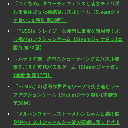
『つくもの』タワーディフェンスと落ちモノパズ
ルを合体させた神感覚パズルゲーム【Steamジャ
ケ買い1本勝負 第39回】
『PUSS!』クレイジーな発想に鬼畜な難易度！ぶ
っ飛びのアクションゲーム【Steamジャケ買い1本
勝負 第38回】
『ムラサキ劍』弾幕系シューティングにパズル要
素を加えた爽快パズルゲーム【Steamジャケ買い
1本勝負 第37回】
『ELMIA』幻想的な世界をワープで突き進むワー
プアクションゲーム【Steamジャケ買い1本勝負
第36回】
『メルヘンフォーレスト～メルンちゃんと森の贈
り物～』メルンちゃんを一流の薬師に育て上げよ