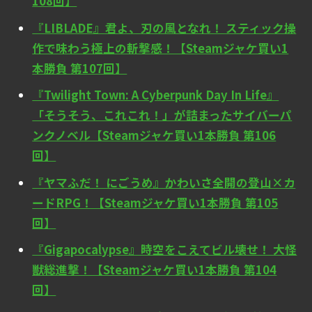
108回】
『LIBLADE』君よ、刃の風となれ！ スティック操
作で味わう極上の斬撃感！【Steamジャケ買い1
本勝負 第107回】
『Twilight Town: A Cyberpunk Day In Life』
「そうそう、これこれ！」が詰まったサイバーパ
ンクノベル【Steamジャケ買い1本勝負 第106
回】
『ヤマふだ！ にごうめ』かわいさ全開の登山×カ
ードRPG！【Steamジャケ買い1本勝負 第105
回】
『Gigapocalypse』時空をこえてビル壊せ！ 大怪
獣総進撃！【Steamジャケ買い1本勝負 第104
回】