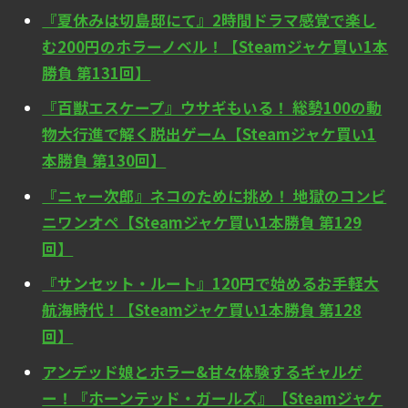
『夏休みは切島邸にて』2時間ドラマ感覚で楽し
む200円のホラーノベル！【Steamジャケ買い1本
勝負 第131回】
『百獣エスケープ』ウサギもいる！ 総勢100の動
物大行進で解く脱出ゲーム【Steamジャケ買い1
本勝負 第130回】
『ニャー次郎』ネコのために挑め！ 地獄のコンビ
ニワンオペ【Steamジャケ買い1本勝負 第129
回】
『サンセット・ルート』120円で始めるお手軽大
航海時代！【Steamジャケ買い1本勝負 第128
回】
アンデッド娘とホラー&甘々体験するギャルゲ
ー！『ホーンテッド・ガールズ』【Steamジャケ