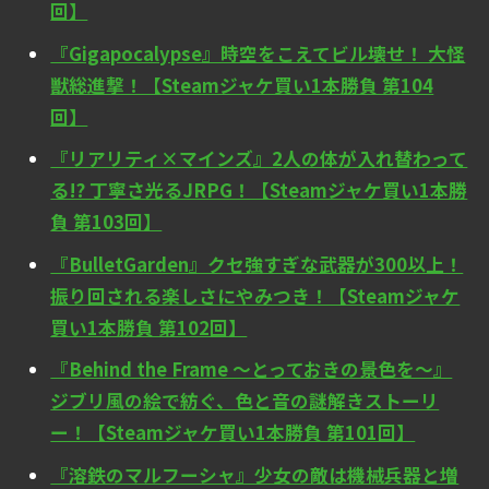
回】
『Gigapocalypse』時空をこえてビル壊せ！ 大怪
獣総進撃！【Steamジャケ買い1本勝負 第104
回】
『リアリティ×マインズ』2人の体が入れ替わって
る!? 丁寧さ光るJRPG！【Steamジャケ買い1本勝
負 第103回】
『BulletGarden』クセ強すぎな武器が300以上！
振り回される楽しさにやみつき！【Steamジャケ
買い1本勝負 第102回】
『Behind the Frame ～とっておきの景色を～』
ジブリ風の絵で紡ぐ、色と音の謎解きストーリ
ー！【Steamジャケ買い1本勝負 第101回】
『溶鉄のマルフーシャ』少女の敵は機械兵器と増