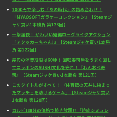
1000円で楽しむ「あの時代」の詰め合わせ！
『MYAOSOFTガラケーコレクション』【Steamジ
ャケ買い1本勝負 第123回】
一撃痛快！ かわいい短編ローグライクアクション
『アタッカーちゃん!』【Steamジャケ買い1本勝
負 第122回】
寿司の消費期限は60秒！ 回転寿司屋をうまく回し
てニッポンのSUSHI文化を守れ！『わんおぺ寿
司』【Steamジャケ買い1本勝負 第121回】
このタイトルがすべて！ 『体育館の天井に挟まっ
たマッチョを助けるゲーム』【Steamジャケ買い
1本勝負 第120回】
カルビ1皿分の価格で焼き放題!? 『焼肉シミュレ