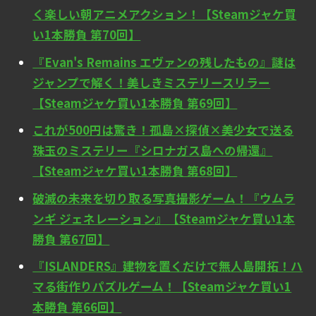
く楽しい朝アニメアクション！【Steamジャケ買
い1本勝負 第70回】
『Evan's Remains エヴァンの残したもの』謎は
ジャンプで解く！美しきミステリースリラー
【Steamジャケ買い1本勝負 第69回】
これが500円は驚き！孤島×探偵×美少女で送る
珠玉のミステリー『シロナガス島への帰還』
【Steamジャケ買い1本勝負 第68回】
破滅の未来を切り取る写真撮影ゲーム！『ウムラ
ンギ ジェネレーション』【Steamジャケ買い1本
勝負 第67回】
『ISLANDERS』建物を置くだけで無人島開拓！ハ
マる街作りパズルゲーム！【Steamジャケ買い1
本勝負 第66回】