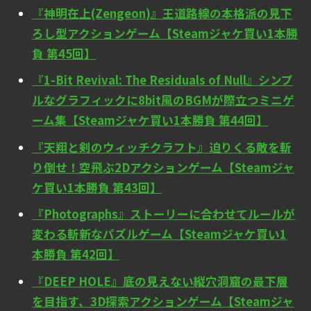
『神明在上(Zengeon)』王道路線の本格派の見下
ろし型アクションゲーム【Steamジャケ買い1本勝
負 第45回】
『1-Bit Revival: The Residuals of Null』シンプ
ルなグラフィックに8bit風のBGMが際立つミニゲ
ーム集【Steamジャケ買い1本勝負 第44回】
『天翔と剣のウィッチクラフト』迫りくる敵を斬
り倒せ！空飛ぶ2Dアクションゲーム【Steamジャ
ケ買い1本勝負 第43回】
『Photographs』ストーリーに合わせてルールが
変わる斬新なパズルゲーム【Steamジャケ買い1
本勝負 第42回】
『DEEP HOLE』底の見えない縦穴洞窟の最下層
を目指す、3D探索アクションゲーム【Steamジャ