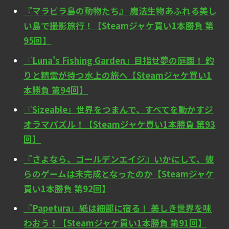
『マラビラ島の動物たち』 魔法生物あふれる美し
い島で撮影旅行！【Steamジャケ買い1本勝負 第
95回】
『Luna's Fishing Garden』目指せ夢の庭園！ 釣
りと精霊が待つ水上の旅へ【Steamジャケ買い1
本勝負 第94回】
『Sizeable』世界をつまんで、すべてを動かすジ
オラマパズル！【Steamジャケ買い1本勝負 第93
回】
『さよなら、ゴールデンエイジ』いかにして、彼
らのゲームは未完成となったのか【Steamジャケ
買い1本勝負 第92回】
『Papetura』紙は細部に宿る！ 美しき世界を味
わおう！【Steamジャケ買い1本勝負 第91回】