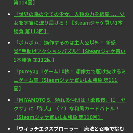
第114回】
『世界の為の全ての少女』人類の力を結集し、少
女を宇宙に送り届けろ！【Steamジャケ買い1本
勝負 第113回】
『ポムポム』操作するのは主人公以外！ 新感
覚“手助けアクションパズル”【Steamジャケ買い
1本勝負 第112回】
『pureya』1ゲーム10秒！ 想像力で駆け抜けるミ
ニゲーム集【Steamジャケ買い1本勝負 第111
回】
『MIYAMOTO S』頼れる仲間は「歌舞伎」に「ヤ
クザ」に「柴犬」（？）な和風カードバトル！
【Steamジャケ買い1本勝負 第110回】
『ウィッチエクスプローラー』魔法と召喚で挑む