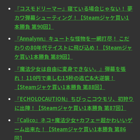
『コスモドリーマー』寝ている場合じゃない！ 夢
カワ弾幕シューティング！【Steamジャケ買い1
本勝負 第90回】
『Annalynn』キュートな怪物を一網打尽！ こだ
わりの80年代テイストに飛び込め！【Steamジャ
ケ買い1本勝負 第89回】
『魔法少女は自由に変身できない。』弾幕を張
れ！ 110円で楽しむ15秒の逃亡&大逆襲！
【Steamジャケ買い1本勝負 第88回】
『ECHOLOCAUTION』ちびっこコウモリ、初狩り
に出陣！【Steamジャケ買い1本勝負 第87回】
『Calico』ネコ+魔法少女+カフェ＝超かわいいゲ
ーム出来た！【Steamジャケ買い1本勝負 第86
回】