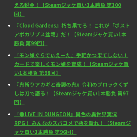
える税金！【Steamジャケ買い1本勝負 第100
回】
『Cloud Gardens』朽ち果てろ！ これが「ポスト
アポカリプス盆栽」だ！【Steamジャケ買い1本
勝負 第99回】
『モン娘ぐらでぃえーた』手軽かつ果てしない！
カードで楽しくモン娘を育成！【Steamジャケ買
い1本勝負 第98回】
『鬼斬りアカギと奇譚の鬼』令和のブロックくず
しは刀で語る！【Steamジャケ買い1本勝負 第97
回】
『●LIVE IN DUNGEON』異色の異世界実況
RPG！ みんなのスパコメで悪を斬れ！【Steamジ
ャケ買い1本勝負 第96回】