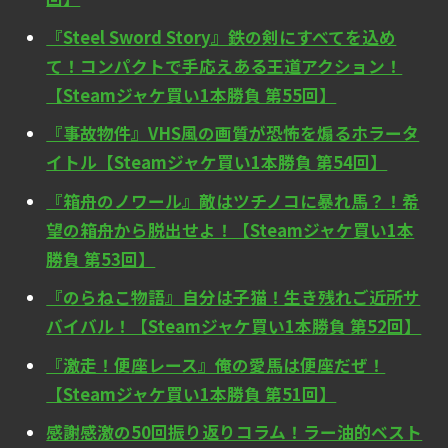
『Steel Sword Story』鉄の剣にすべてを込め
て！コンパクトで手応えある王道アクション！
【Steamジャケ買い1本勝負 第55回】
『事故物件』VHS風の画質が恐怖を煽るホラータ
イトル【Steamジャケ買い1本勝負 第54回】
『箱舟のノワール』敵はツチノコに暴れ馬？！希
望の箱舟から脱出せよ！【Steamジャケ買い1本
勝負 第53回】
『のらねこ物語』自分は子猫！生き残れご近所サ
バイバル！【Steamジャケ買い1本勝負 第52回】
『激走！便座レース』俺の愛馬は便座だぜ！
【Steamジャケ買い1本勝負 第51回】
感謝感激の50回振り返りコラム！ラー油的ベスト