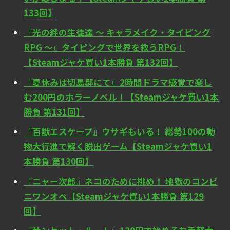
133回】
『光の絆の生徒達 ～ キャラメイク・タイピング
RPG ～』タイピングで世界を救うRPG！
【Steamジャケ買い1本勝負 第132回】
『夏休みは切島邸にて』2時間ドラマ感覚で楽し
む200円のホラーノベル！【Steamジャケ買い1本
勝負 第131回】
『百獣エスケープ』ウサギもいる！ 総勢100の動
物大行進で解く脱出ゲーム【Steamジャケ買い1
本勝負 第130回】
『ニャー次郎』ネコのために挑め！ 地獄のコンビ
ニワンオペ【Steamジャケ買い1本勝負 第129
回】