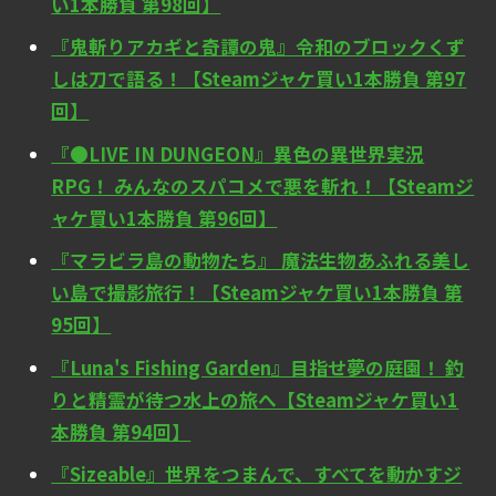
い1本勝負 第98回】
『鬼斬りアカギと奇譚の鬼』令和のブロックくず
しは刀で語る！【Steamジャケ買い1本勝負 第97
回】
『●LIVE IN DUNGEON』異色の異世界実況
RPG！ みんなのスパコメで悪を斬れ！【Steamジ
ャケ買い1本勝負 第96回】
『マラビラ島の動物たち』 魔法生物あふれる美し
い島で撮影旅行！【Steamジャケ買い1本勝負 第
95回】
『Luna's Fishing Garden』目指せ夢の庭園！ 釣
りと精霊が待つ水上の旅へ【Steamジャケ買い1
本勝負 第94回】
『Sizeable』世界をつまんで、すべてを動かすジ