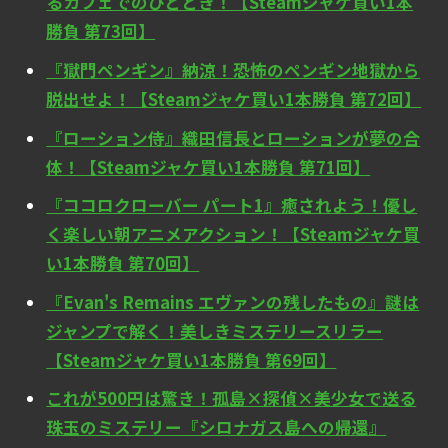
るカフェでのひととき！【Steamジャケ買い1本
勝負 第73回】
『獄門ペンギン』納涼！恐怖のペンギン地獄から
脱出せよ！【Steamジャケ買い1本勝負 第72回】
『ローション侍』織田信長とローションが夢の合
体！【Steamジャケ買い1本勝負 第71回】
『ココロクローバー パート1』癒されよう！優し
く楽しい朝アニメアクション！【Steamジャケ買
い1本勝負 第70回】
『Evan's Remains エヴァンの残したもの』謎は
ジャンプで解く！美しきミステリースリラー
【Steamジャケ買い1本勝負 第69回】
これが500円は驚き！孤島×探偵×美少女で送る
珠玉のミステリー『シロナガス島への帰還』