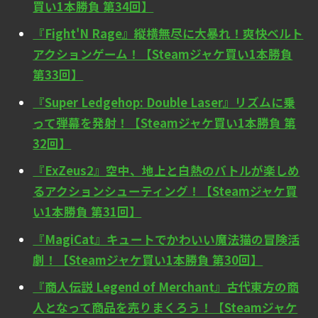
買い1本勝負 第34回】
『Fight'N Rage』縦横無尽に大暴れ！爽快ベルト
アクションゲーム！【Steamジャケ買い1本勝負
第33回】
『Super Ledgehop: Double Laser』リズムに乗
って弾幕を発射！【Steamジャケ買い1本勝負 第
32回】
『ExZeus2』空中、地上と白熱のバトルが楽しめ
るアクションシューティング！【Steamジャケ買
い1本勝負 第31回】
『MagiCat』キュートでかわいい魔法猫の冒険活
劇！【Steamジャケ買い1本勝負 第30回】
『商人伝説 Legend of Merchant』古代東方の商
人となって商品を売りまくろう！【Steamジャケ