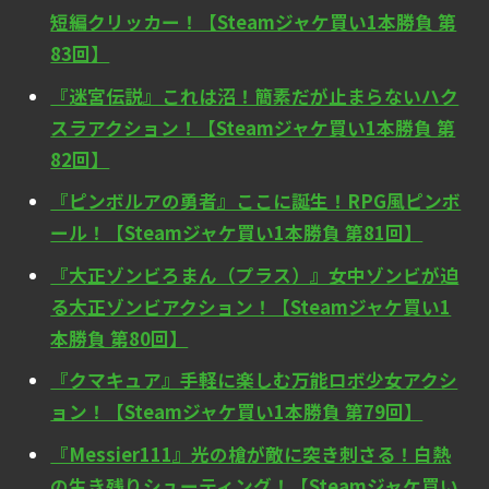
短編クリッカー！【Steamジャケ買い1本勝負 第
83回】
『迷宮伝説』これは沼！簡素だが止まらないハク
スラアクション！【Steamジャケ買い1本勝負 第
82回】
『ピンボルアの勇者』ここに誕生！RPG風ピンボ
ール！【Steamジャケ買い1本勝負 第81回】
『大正ゾンビろまん（プラス）』女中ゾンビが迫
る大正ゾンビアクション！【Steamジャケ買い1
本勝負 第80回】
『クマキュア』手軽に楽しむ万能ロボ少女アクシ
ョン！【Steamジャケ買い1本勝負 第79回】
『Messier111』光の槍が敵に突き刺さる！白熱
の生き残りシューティング！【Steamジャケ買い