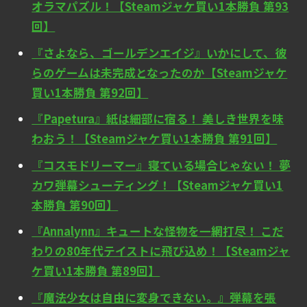
オラマパズル！【Steamジャケ買い1本勝負 第93
回】
『さよなら、ゴールデンエイジ』いかにして、彼
らのゲームは未完成となったのか【Steamジャケ
買い1本勝負 第92回】
『Papetura』紙は細部に宿る！ 美しき世界を味
わおう！【Steamジャケ買い1本勝負 第91回】
『コスモドリーマー』寝ている場合じゃない！ 夢
カワ弾幕シューティング！【Steamジャケ買い1
本勝負 第90回】
『Annalynn』キュートな怪物を一網打尽！ こだ
わりの80年代テイストに飛び込め！【Steamジャ
ケ買い1本勝負 第89回】
『魔法少女は自由に変身できない。』弾幕を張