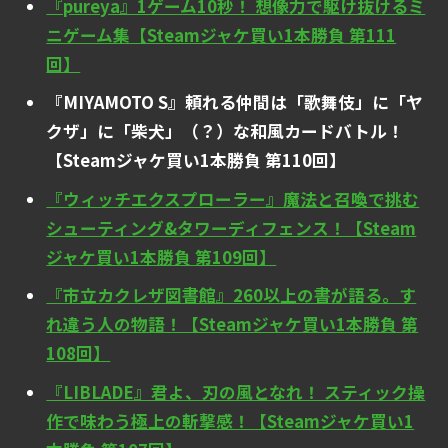
『pureya』1ゲーム10秒！ 想像力で駆け抜けるミ
ニゲーム集【Steamジャケ買い1本勝負 第111
回】
『MIYAMOTO S』頼れる仲間は「歌舞伎」に「ヤ
クザ」に「柴犬」（？）な和風カードバトル！
【Steamジャケ買い1本勝負 第110回】
『ウィッチエクスプローラー』魔法と召喚で挑む
シューティング&タワーディフェンス！【Steam
ジャケ買い1本勝負 第109回】
『市立カクレザ図書館』260以上の書が語る。す
れ違う人の物語！【Steamジャケ買い1本勝負 第
108回】
『LIBLADE』君よ、刃の風となれ！ スティック操
作で味わう極上の斬撃感！【Steamジャケ買い1