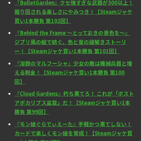
『BulletGarden』クセ強すぎな武器が300以上！
振り回される楽しさにやみつき！【Steamジャケ
買い1本勝負 第102回】
『Behind the Frame ～とっておきの景色を～』
ジブリ風の絵で紡ぐ、色と音の謎解きストーリ
ー！【Steamジャケ買い1本勝負 第101回】
『溶鉄のマルフーシャ』少女の敵は機械兵器と増
える税金！【Steamジャケ買い1本勝負 第100
回】
『Cloud Gardens』朽ち果てろ！ これが「ポスト
アポカリプス盆栽」だ！【Steamジャケ買い1本
勝負 第99回】
『モン娘ぐらでぃえーた』手軽かつ果てしない！
カードで楽しくモン娘を育成！【Steamジャケ買