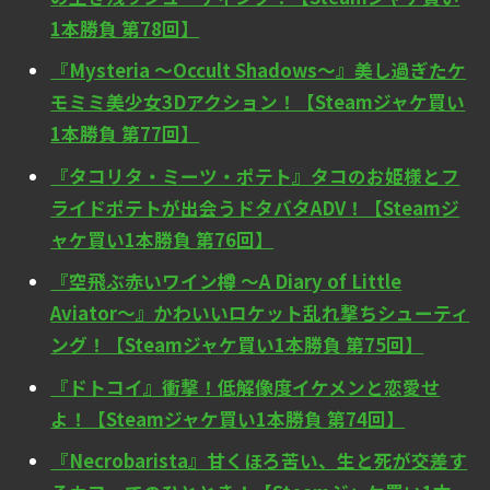
1本勝負 第78回】
『Mysteria ～Occult Shadows～』美し過ぎたケ
モミミ美少女3Dアクション！【Steamジャケ買い
1本勝負 第77回】
『タコリタ・ミーツ・ポテト』タコのお姫様とフ
ライドポテトが出会うドタバタADV！【Steamジ
ャケ買い1本勝負 第76回】
『空飛ぶ赤いワイン樽 ～A Diary of Little
Aviator～』かわいいロケット乱れ撃ちシューティ
ング！【Steamジャケ買い1本勝負 第75回】
『ドトコイ』衝撃！低解像度イケメンと恋愛せ
よ！【Steamジャケ買い1本勝負 第74回】
『Necrobarista』甘くほろ苦い、生と死が交差す