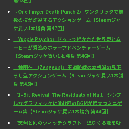
第48回】
『One Finger Death Punch 2』ワンクリックで無
数の技が炸裂するアクションゲーム【Steamジャ
ケ買い1本勝負 第47回】
『Yuppie Psycho』ドットで描かれた世界観とム
ービーが秀逸のホラーアドベンチャーゲーム
【Steamジャケ買い1本勝負 第46回】
『神明在上(Zengeon)』王道路線の本格派の見下
ろし型アクションゲーム【Steamジャケ買い1本勝
負 第45回】
『1-Bit Revival: The Residuals of Null』シンプ
ルなグラフィックに8bit風のBGMが際立つミニゲ
ーム集【Steamジャケ買い1本勝負 第44回】
『天翔と剣のウィッチクラフト』迫りくる敵を斬