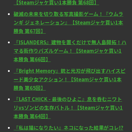
【Steamジャケ買い1本勝負 第68回】
破滅の未来を切り取る写真撮影ゲーム！『ウムラ
ンギ ジェネレーション』【Steamジャケ買い1本
勝負 第67回】
『ISLANDERS』建物を置くだけで無人島開拓！ハ
マる街作りパズルゲーム！【Steamジャケ買い1
本勝負 第66回】
『Bright Memory』銃と光刃が飛び出すハイスピ
ード美少女アクション！【Steamジャケ買い1本
勝負 第65回】
『LAST CHICK - 最後のひよこ』息を呑むニワト
リvsゾンビの生存バトル！【Steamジャケ買い1
本勝負 第64回】
『私は猫になりたい』ネコになった結果がコレ!?