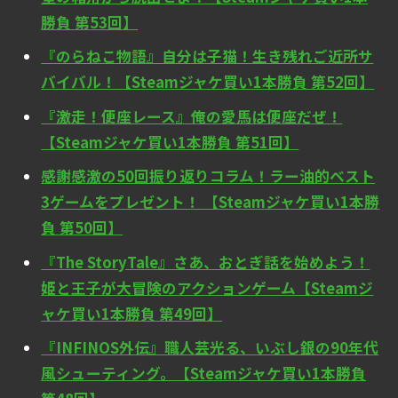
勝負 第53回】
『のらねこ物語』自分は子猫！生き残れご近所サ
バイバル！【Steamジャケ買い1本勝負 第52回】
『激走！便座レース』俺の愛馬は便座だぜ！
【Steamジャケ買い1本勝負 第51回】
感謝感激の50回振り返りコラム！ラー油的ベスト
3ゲームをプレゼント！ 【Steamジャケ買い1本勝
負 第50回】
『The StoryTale』さあ、おとぎ話を始めよう！
姫と王子が大冒険のアクションゲーム【Steamジ
ャケ買い1本勝負 第49回】
『INFINOS外伝』職人芸光る、いぶし銀の90年代
風シューティング。【Steamジャケ買い1本勝負