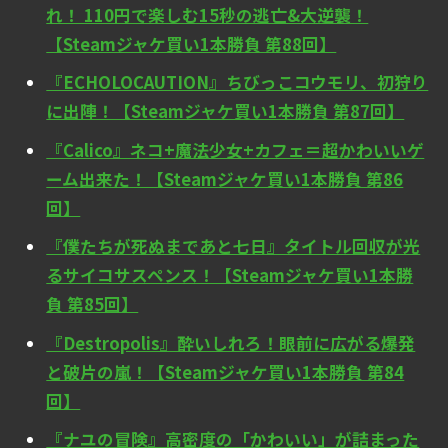
れ！ 110円で楽しむ15秒の逃亡&大逆襲！
【Steamジャケ買い1本勝負 第88回】
『ECHOLOCAUTION』ちびっこコウモリ、初狩り
に出陣！【Steamジャケ買い1本勝負 第87回】
『Calico』ネコ+魔法少女+カフェ＝超かわいいゲ
ーム出来た！【Steamジャケ買い1本勝負 第86
回】
『僕たちが死ぬまであと七日』タイトル回収が光
るサイコサスペンス！【Steamジャケ買い1本勝
負 第85回】
『Destropolis』酔いしれろ！眼前に広がる爆発
と破片の嵐！【Steamジャケ買い1本勝負 第84
回】
『ナユの冒険』高密度の「かわいい」が詰まった