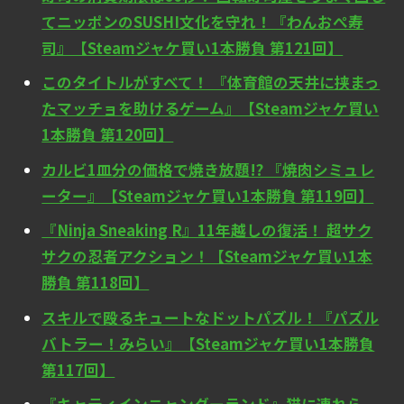
てニッポンのSUSHI文化を守れ！『わんおぺ寿
司』【Steamジャケ買い1本勝負 第121回】
このタイトルがすべて！ 『体育館の天井に挟まっ
たマッチョを助けるゲーム』【Steamジャケ買い
1本勝負 第120回】
カルビ1皿分の価格で焼き放題!? 『焼肉シミュレ
ーター』【Steamジャケ買い1本勝負 第119回】
『Ninja Sneaking R』11年越しの復活！ 超サク
サクの忍者アクション！【Steamジャケ買い1本
勝負 第118回】
スキルで殴るキュートなドットパズル！『パズル
バトラー！みらい』【Steamジャケ買い1本勝負
第117回】