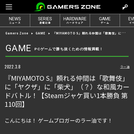
m
o
NEWS
SERIES
HARDWARE
GAME
EV
v
ニュース
連載記事
ハードウェア
ゲーム
イ
e
『MIYAMOTO S』頼れる仲間は「歌舞伎」に「ヤクザ」に「柴犬」（？）な和風カードバトル！【Steamジャケ買い1本勝負 第110回】
Gamers Zone
GAME
t
o
GAME
PCゲームで勝ち抜くための情報満載！
l
o
g
2022.3.8
ラー油
i
『MIYAMOTO S』頼れる仲間は「歌舞伎」
n
に「ヤクザ」に「柴犬」（？）な和風カー
ドバトル！【Steamジャケ買い1本勝負 第
110回】
こんにちは！ ゲームブロガーのラー油です！