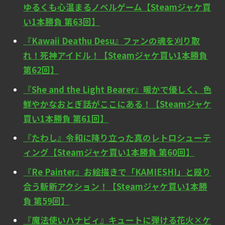
ゆるくも心温まるノベルゲーム【Steamジャケ買
い1本勝負 第63回】
『Kawaii Deathu Desu』ファンの魂を刈り取
れ！死神アイドル！【Steamジャケ買い1本勝負
第62回】
『She and the Light Bearer』暖かで優しく、色
鮮やかなおとぎ話がここにある！【Steamジャケ
買い1本勝負 第61回】
『たわし』令和に降り立った真のレトロシューテ
ィング【Steamジャケ買い1本勝負 第60回】
『Re Painter』お絵描きで「KAMIESHI」と殴り
合う斬新アクション！【Steamジャケ買い1本勝
負 第59回】
『魔法使いハナビィ』キュートに弾ける花火×ケ