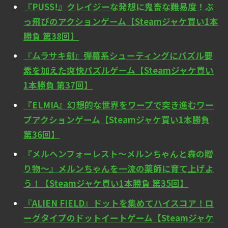
『PUSS!』クレイジーな発想に鬼畜な難易度！ぶ
っ飛びのアクションゲーム【Steamジャケ買い1本
勝負 第38回】
『ムラサキ劍』弾幕系シューティングにパズル要
素を加えた爽快パズルゲーム【Steamジャケ買い
1本勝負 第37回】
『ELMIA』幻想的な世界をワープで突き進むワー
プアクションゲーム【Steamジャケ買い1本勝負
第36回】
『メルヘンフォーレスト～メルンちゃんと森の贈
り物～』メルンちゃんを一流の薬師に育て上げよ
う！【Steamジャケ買い1本勝負 第35回】
『ALIEN FIELD』ドットを集めてハイスコア！ロ
ーグタイプのドットイートゲーム【Steamジャケ