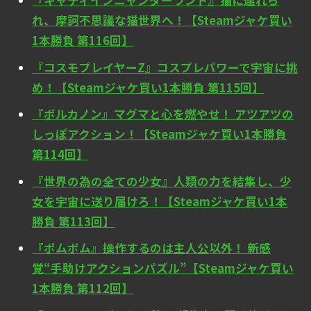
『キャティインニャンダーランド』猫に連れら
れ、摩訶不思議な猫世界へ！【Steamジャケ買い
1本勝負 第116回】
『コスモプレイヤーZ』コスプレパワーで宇宙に挑
め！【Steamジャケ買い1本勝負 第115回】
『ボルカノン』マグマと心を燃やせ！ アツアツの
しっぽアクション！【Steamジャケ買い1本勝負
第114回】
『世界の為の全ての少女』人類の力を結集し、少
女を宇宙に送り届けろ！【Steamジャケ買い1本
勝負 第113回】
『ポムポム』操作するのは主人公以外！ 新感
覚“手助けアクションパズル”【Steamジャケ買い
1本勝負 第112回】