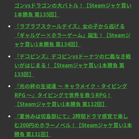
ゴンvsドラゴンの大バトル！【Steamジャケ買い
1本勝負 第135回】
『ラブラブスクールデイズ』女の子から逃げる
「ギャルゲー×ホラーゲーム」誕生！【Steamジ
ャケ買い1本勝負 第134回】
『デコピンズ』デコピンvsドーナツの仁義なき戦
いがはじまる！【Steamジャケ買い1本勝負 第
133回】
『光の絆の生徒達 ～ キャラメイク・タイピング
RPG ～』タイピングで世界を救うRPG！
【Steamジャケ買い1本勝負 第132回】
『夏休みは切島邸にて』2時間ドラマ感覚で楽し
む200円のホラーノベル！【Steamジャケ買い1本
勝負 第131回】