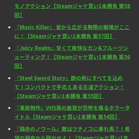
モノアクション【Steamジャケ買い1本勝負 第58
回】
『Music Killer』 音から広がる無限の戦場がここ
に！【Steamジャケ買い1本勝負 第57回】
『Juicy Realm』甘くて爽快なガン&フルーツシ
ューティング！【Steamジャケ買い1本勝負 第56
回】
『Steel Sword Story』鉄の剣にすべてを込め
て！コンパクトで手応えある王道アクション！
【Steamジャケ買い1本勝負 第55回】
『事故物件』VHS風の画質が恐怖を煽るホラータ
イトル【Steamジャケ買い1本勝負 第54回】
『箱舟のノワール』敵はツチノコに暴れ馬？！希
望の箱舟から脱出せよ！【Steamジャケ買い1本