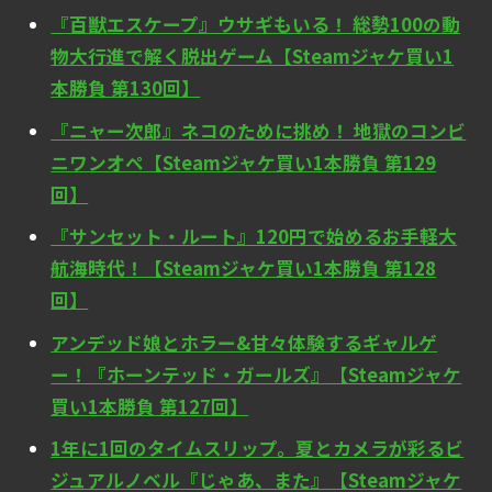
『百獣エスケープ』ウサギもいる！ 総勢100の動
物大行進で解く脱出ゲーム【Steamジャケ買い1
本勝負 第130回】
『ニャー次郎』ネコのために挑め！ 地獄のコンビ
ニワンオペ【Steamジャケ買い1本勝負 第129
回】
『サンセット・ルート』120円で始めるお手軽大
航海時代！【Steamジャケ買い1本勝負 第128
回】
アンデッド娘とホラー&甘々体験するギャルゲ
ー！『ホーンテッド・ガールズ』【Steamジャケ
買い1本勝負 第127回】
1年に1回のタイムスリップ。夏とカメラが彩るビ
ジュアルノベル『じゃあ、また』【Steamジャケ