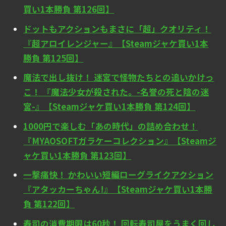
買い1本勝負 第126回】
ドットもアクションもまさに「超」クオリティ！
『超アロイレンジャー』【Steamジャケ買い1本
勝負 第125回】
魔法で出し抜け！ 迷宮で怪物たちとの追いかけっ
こ！ 『魔法少女が殺された。-名誉の死と陰の迷
宮-』【Steamジャケ買い1本勝負 第124回】
1000円で楽しむ「あの時代」の詰め合わせ！
『MYAOSOFTガラケーコレクション』【Steamジ
ャケ買い1本勝負 第123回】
一撃痛快！ かわいい短編ローグライクアクション
『アタッカーちゃん!』【Steamジャケ買い1本勝
負 第122回】
寿司の消費期限は60秒！ 回転寿司屋をうまく回し