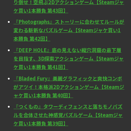
り倒せ！空飛ぶ2Dアクションゲーム【Steamジャ
ケ買い1本勝負 第43回】
『Photographs』ストーリーに合わせてルールが
変わる斬新なパズルゲーム【Steamジャケ買い1
本勝負 第42回】
『DEEP HOLE』底の見えない縦穴洞窟の最下層
を目指す、3D探索アクションゲーム【Steamジャ
ケ買い1本勝負 第41回】
『Bladed Fury』美麗グラフィックと爽快コンボ
がアツイ！本格派2Dアクションゲーム【Steamジ
ャケ買い1本勝負 第40回】
『つくもの』タワーディフェンスと落ちモノパズ
ルを合体させた神感覚パズルゲーム【Steamジャ
ケ買い1本勝負 第39回】