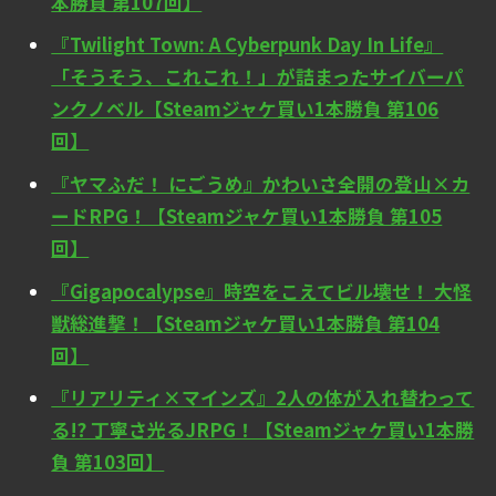
本勝負 第107回】
『Twilight Town: A Cyberpunk Day In Life』
「そうそう、これこれ！」が詰まったサイバーパ
ンクノベル【Steamジャケ買い1本勝負 第106
回】
『ヤマふだ！ にごうめ』かわいさ全開の登山×カ
ードRPG！【Steamジャケ買い1本勝負 第105
回】
『Gigapocalypse』時空をこえてビル壊せ！ 大怪
獣総進撃！【Steamジャケ買い1本勝負 第104
回】
『リアリティ×マインズ』2人の体が入れ替わって
る!? 丁寧さ光るJRPG！【Steamジャケ買い1本勝
負 第103回】