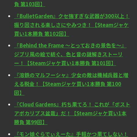
負 第103回】
『BulletGarden』クセ強すぎな武器が300以上！
振り回される楽しさにやみつき！【Steamジャケ
買い1本勝負 第102回】
『Behind the Frame ～とっておきの景色を～』
ジブリ風の絵で紡ぐ、色と音の謎解きストーリ
ー！【Steamジャケ買い1本勝負 第101回】
『溶鉄のマルフーシャ』少女の敵は機械兵器と増
える税金！【Steamジャケ買い1本勝負 第100
回】
『Cloud Gardens』朽ち果てろ！ これが「ポスト
アポカリプス盆栽」だ！【Steamジャケ買い1本
勝負 第99回】
『モン娘ぐらでぃえーた』手軽かつ果てしない！