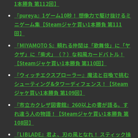
1本勝負 第112回】
『pureya』1ゲーム10秒！ 想像力で駆け抜けるミ
ニゲーム集【Steamジャケ買い1本勝負 第111
回】
『MIYAMOTO S』頼れる仲間は「歌舞伎」に「ヤ
クザ」に「柴犬」（？）な和風カードバトル！
【Steamジャケ買い1本勝負 第110回】
『ウィッチエクスプローラー』魔法と召喚で挑む
シューティング&タワーディフェンス！【Steam
ジャケ買い1本勝負 第109回】
『市立カクレザ図書館』260以上の書が語る。す
れ違う人の物語！【Steamジャケ買い1本勝負 第
108回】
『LIBLADE』君よ、刃の風となれ！ スティック操