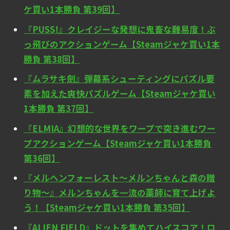
ケ買い1本勝負 第39回】
『PUSS!』クレイジーな発想に鬼畜な難易度！ぶ
っ飛びのアクションゲーム【Steamジャケ買い1本
勝負 第38回】
『ムラサキ劍』弾幕系シューティングにパズル要
素を加えた爽快パズルゲーム【Steamジャケ買い
1本勝負 第37回】
『ELMIA』幻想的な世界をワープで突き進むワー
プアクションゲーム【Steamジャケ買い1本勝負
第36回】
『メルヘンフォーレスト～メルンちゃんと森の贈
り物～』メルンちゃんを一流の薬師に育て上げよ
う！【Steamジャケ買い1本勝負 第35回】
『ALIEN FIELD』ドットを集めてハイスコア！ロ