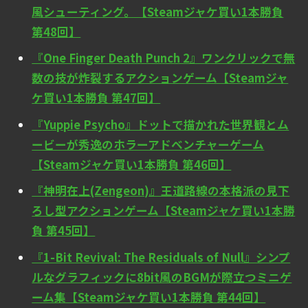
風シューティング。【Steamジャケ買い1本勝負
第48回】
『One Finger Death Punch 2』ワンクリックで無
数の技が炸裂するアクションゲーム【Steamジャ
ケ買い1本勝負 第47回】
『Yuppie Psycho』ドットで描かれた世界観とム
ービーが秀逸のホラーアドベンチャーゲーム
【Steamジャケ買い1本勝負 第46回】
『神明在上(Zengeon)』王道路線の本格派の見下
ろし型アクションゲーム【Steamジャケ買い1本勝
負 第45回】
『1-Bit Revival: The Residuals of Null』シンプ
ルなグラフィックに8bit風のBGMが際立つミニゲ
ーム集【Steamジャケ買い1本勝負 第44回】