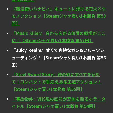
『魔法使いハナビィ』キュートに弾ける花火×ケ
モノアクション【Steamジャケ買い1本勝負 第58
回】
『Music Killer』 音から広がる無限の戦場がここ
に！【Steamジャケ買い1本勝負 第57回】
『Juicy Realm』甘くて爽快なガン&フルーツシ
ューティング！【Steamジャケ買い1本勝負 第56
回】
『Steel Sword Story』鉄の剣にすべてを込め
て！コンパクトで手応えある王道アクション！
【Steamジャケ買い1本勝負 第55回】
『事故物件』VHS風の画質が恐怖を煽るホラータ
イトル【Steamジャケ買い1本勝負 第54回】