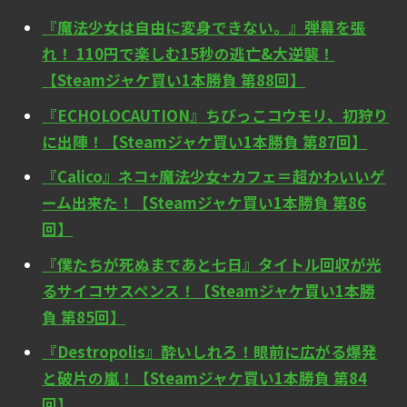
『魔法少女は自由に変身できない。』弾幕を張
れ！ 110円で楽しむ15秒の逃亡&大逆襲！
【Steamジャケ買い1本勝負 第88回】
『ECHOLOCAUTION』ちびっこコウモリ、初狩り
に出陣！【Steamジャケ買い1本勝負 第87回】
『Calico』ネコ+魔法少女+カフェ＝超かわいいゲ
ーム出来た！【Steamジャケ買い1本勝負 第86
回】
『僕たちが死ぬまであと七日』タイトル回収が光
るサイコサスペンス！【Steamジャケ買い1本勝
負 第85回】
『Destropolis』酔いしれろ！眼前に広がる爆発
と破片の嵐！【Steamジャケ買い1本勝負 第84
回】