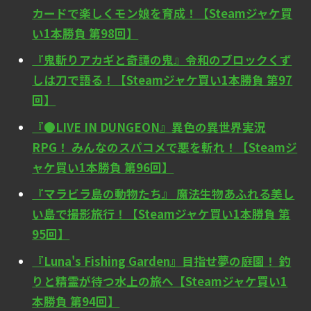
カードで楽しくモン娘を育成！【Steamジャケ買
い1本勝負 第98回】
『鬼斬りアカギと奇譚の鬼』令和のブロックくず
しは刀で語る！【Steamジャケ買い1本勝負 第97
回】
『●LIVE IN DUNGEON』異色の異世界実況
RPG！ みんなのスパコメで悪を斬れ！【Steamジ
ャケ買い1本勝負 第96回】
『マラビラ島の動物たち』 魔法生物あふれる美し
い島で撮影旅行！【Steamジャケ買い1本勝負 第
95回】
『Luna's Fishing Garden』目指せ夢の庭園！ 釣
りと精霊が待つ水上の旅へ【Steamジャケ買い1
本勝負 第94回】