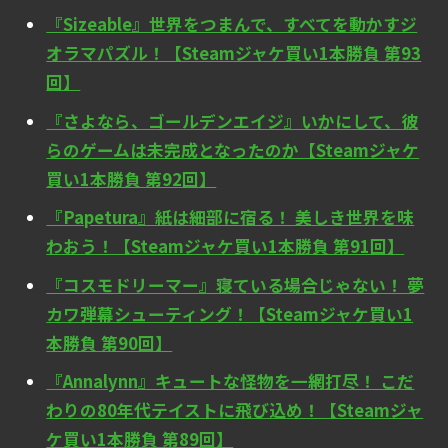
『Sizeable』世界をつまんで、すべてを動かすジ
オラマパズル！【Steamジャケ買い1本勝負 第93
回】
『さよなら、ゴールデンエイジ』いかにして、彼
らのゲームは未完成となったのか【Steamジャケ
買い1本勝負 第92回】
『Papetura』紙は細部に宿る！ 美しき世界を味
わおう！【Steamジャケ買い1本勝負 第91回】
『コスモドリーマー』寝ている場合じゃない！ 夢
カワ弾幕シューティング！【Steamジャケ買い1
本勝負 第90回】
『Annalynn』キュートな怪物を一網打尽！ こだ
わりの80年代テイストに飛び込め！【Steamジャ
ケ買い1本勝負 第89回】