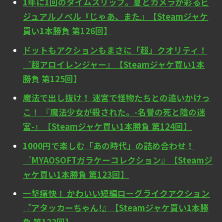
1年に1回のタイムスリップ。夏とカメラが彩るビ
ジュアルノベル『じゃあ、また』【Steamジャケ
買い1本勝負 第126回】
ドットもアクションもまさに「超」クオリティ！
『超アロイレンジャー』【Steamジャケ買い1本
勝負 第125回】
魔法で出し抜け！ 迷宮で怪物たちとの追いかけっ
こ！ 『魔法少女が殺された。-名誉の死と陰の迷
宮-』【Steamジャケ買い1本勝負 第124回】
1000円で楽しむ「あの時代」の詰め合わせ！
『MYAOSOFTガラケーコレクション』【Steamジ
ャケ買い1本勝負 第123回】
一撃痛快！ かわいい短編ローグライクアクション
『アタッカーちゃん!』【Steamジャケ買い1本勝