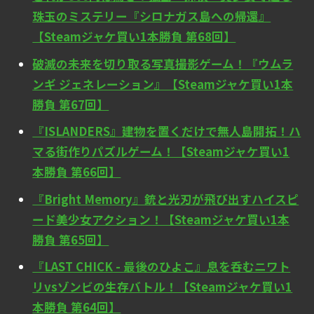
珠玉のミステリー『シロナガス島への帰還』
【Steamジャケ買い1本勝負 第68回】
破滅の未来を切り取る写真撮影ゲーム！『ウムラ
ンギ ジェネレーション』【Steamジャケ買い1本
勝負 第67回】
『ISLANDERS』建物を置くだけで無人島開拓！ハ
マる街作りパズルゲーム！【Steamジャケ買い1
本勝負 第66回】
『Bright Memory』銃と光刃が飛び出すハイスピ
ード美少女アクション！【Steamジャケ買い1本
勝負 第65回】
『LAST CHICK - 最後のひよこ』息を呑むニワト
リvsゾンビの生存バトル！【Steamジャケ買い1
本勝負 第64回】