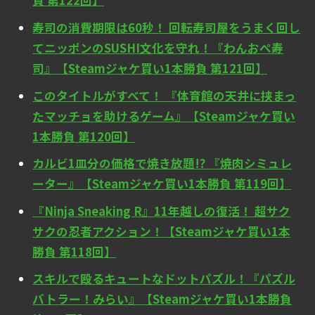
負 第122回】
寿司の消費期限は60秒！ 回転寿司屋をうまく回し
てニッポンのSUSHI文化を守れ！『わんおぺ寿
司』【Steamジャケ買い1本勝負 第121回】
このタイトルがすべて！ 『体育館の天井に挟まっ
たマッチョを助けるゲーム』【Steamジャケ買い
1本勝負 第120回】
カルビ1皿分の価格で焼き放題!? 『焼肉シミュレ
ーター』【Steamジャケ買い1本勝負 第119回】
『Ninja Sneaking R』11年越しの復活！ 超サク
サクの忍者アクション！【Steamジャケ買い1本
勝負 第118回】
スキルで殴るキュートなドットパズル！『パズル
バトラー！みらい』【Steamジャケ買い1本勝負