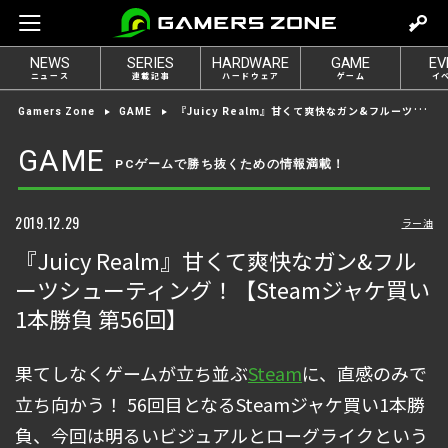
m
o
NEWS
SERIES
HARDWARE
GAME
EV
v
ニュース
連載記事
ハードウェア
ゲーム
イ
e
『Juicy Realm』甘くて爽快なガン&フルーツシューティング！【Steamジャケ買い1本勝負 第56回】
Gamers Zone
GAME
t
o
GAME
PCゲームで勝ち抜くための情報満載！
l
o
g
2019.12.29
ラー油
i
『Juicy Realm』甘くて爽快なガン&フル
n
ーツシューティング！【Steamジャケ買い
1本勝負 第56回】
果てしなくゲームが立ち並ぶ
Steam
に、直感のみで
立ち向かう！ 56回目となるSteamジャケ買い1本勝
負、今回は明るいビジュアルとローグライクという