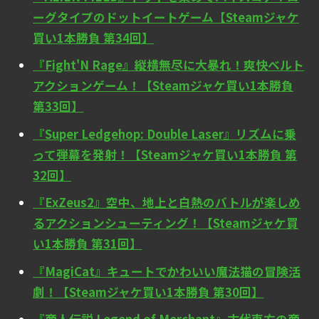
ーグタイプのドットイートゲーム【Steamジャケ
買い1本勝負 第34回】
『Fight'N Rage』縦横無尽に大暴れ！爽快ベルト
アクションゲーム！【Steamジャケ買い1本勝負
第33回】
『Super Ledgehop: Double Laser』リズムに乗
って弾幕を発射！【Steamジャケ買い1本勝負 第
32回】
『ExZeus2』空中、地上と白熱のバトルが楽しめ
るアクションシューティング！【Steamジャケ買
い1本勝負 第31回】
『MagiCat』キュートでかわいい魔法猫の冒険活
劇！【Steamジャケ買い1本勝負 第30回】