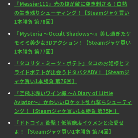
『Messier111』光の槍が敵に突き刺さる！白熱
の生き残りシューティング！【Steamジャケ買い
1本勝負 第78回】
『Mysteria ～Occult Shadows～』美し過ぎたケ
モミミ美少女3Dアクション！【Steamジャケ買い
1本勝負 第77回】
『タコリタ・ミーツ・ポテト』タコのお姫様とフ
ライドポテトが出会うドタバタADV！【Steamジ
ャケ買い1本勝負 第76回】
『空飛ぶ赤いワイン樽 ～A Diary of Little
Aviator～』かわいいロケット乱れ撃ちシューティ
ング！【Steamジャケ買い1本勝負 第75回】
『ドトコイ』衝撃！低解像度イケメンと恋愛せ
よ！【Steamジャケ買い1本勝負 第74回】