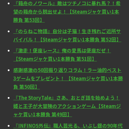
『箱舟のノワール』敵はツチノコに暴れ馬？！希
望の箱舟から脱出せよ！【Steamジャケ買い1本
勝負 第53回】
『のらねこ物語』自分は子猫！生き残れご近所サ
バイバル！【Steamジャケ買い1本勝負 第52回】
『激走！便座レース』俺の愛馬は便座だぜ！
【Steamジャケ買い1本勝負 第51回】
感謝感激の50回振り返りコラム！ラー油的ベスト
3ゲームをプレゼント！ 【Steamジャケ買い1本勝
負 第50回】
『The StoryTale』さあ、おとぎ話を始めよう！
姫と王子が大冒険のアクションゲーム【Steamジ
ャケ買い1本勝負 第49回】
『INFINOS外伝』職人芸光る、いぶし銀の90年代