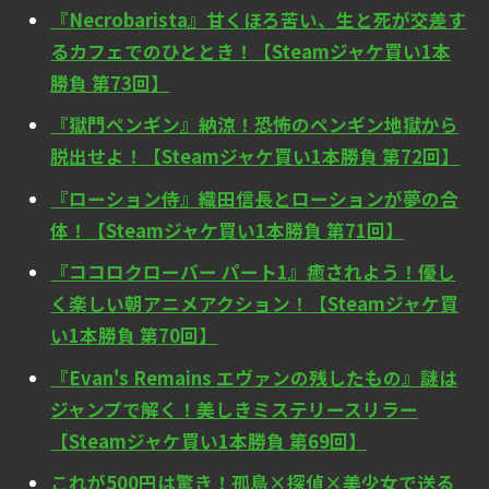
『Necrobarista』甘くほろ苦い、生と死が交差す
るカフェでのひととき！【Steamジャケ買い1本
勝負 第73回】
『獄門ペンギン』納涼！恐怖のペンギン地獄から
脱出せよ！【Steamジャケ買い1本勝負 第72回】
『ローション侍』織田信長とローションが夢の合
体！【Steamジャケ買い1本勝負 第71回】
『ココロクローバー パート1』癒されよう！優し
く楽しい朝アニメアクション！【Steamジャケ買
い1本勝負 第70回】
『Evan's Remains エヴァンの残したもの』謎は
ジャンプで解く！美しきミステリースリラー
【Steamジャケ買い1本勝負 第69回】
これが500円は驚き！孤島×探偵×美少女で送る