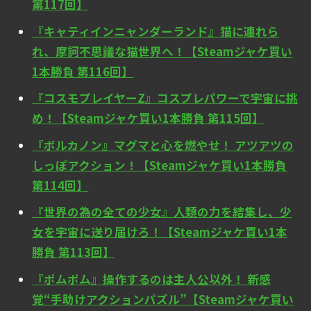
第117回】
『キャティインニャンダーランド』猫に連れら
れ、摩訶不思議な猫世界へ！【Steamジャケ買い
1本勝負 第116回】
『コスモプレイヤーZ』コスプレパワーで宇宙に挑
め！【Steamジャケ買い1本勝負 第115回】
『ボルカノン』マグマと心を燃やせ！ アツアツの
しっぽアクション！【Steamジャケ買い1本勝負
第114回】
『世界の為の全ての少女』人類の力を結集し、少
女を宇宙に送り届けろ！【Steamジャケ買い1本
勝負 第113回】
『ポムポム』操作するのは主人公以外！ 新感
覚“手助けアクションパズル”【Steamジャケ買い