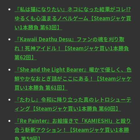
『私は猫になりたい』ネコになった結果がコレ!?
ゆるくも心温まるノベルゲーム【Steamジャケ買
い1本勝負 第63回】
『Kawaii Deathu Desu』ファンの魂を刈り取
れ！死神アイドル！【Steamジャケ買い1本勝負
第62回】
『She and the Light Bearer』暖かで優しく、色
鮮やかなおとぎ話がここにある！【Steamジャケ
買い1本勝負 第61回】
『たわし』令和に降り立った真のレトロシューテ
ィング【Steamジャケ買い1本勝負 第60回】
『Re Painter』お絵描きで「KAMIESHI」と殴り
合う斬新アクション！【Steamジャケ買い1本勝
負 第59回】