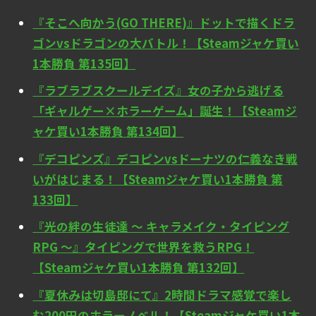
『そこへ向かう(GO THERE)』ドットで描くドラ
ゴンvsドラゴンの大バトル！【Steamジャケ買い
1本勝負 第135回】
『ラブラブスクールデイズ』女の子から逃げる
「ギャルゲー×ホラーゲーム」誕生！【Steamジ
ャケ買い1本勝負 第134回】
『デコピンズ』デコピンvsドーナツの仁義なき戦
いがはじまる！【Steamジャケ買い1本勝負 第
133回】
『光の絆の生徒達 ～ キャラメイク・タイピング
RPG ～』タイピングで世界を救うRPG！
【Steamジャケ買い1本勝負 第132回】
『夏休みは切島邸にて』2時間ドラマ感覚で楽し
む200円のホラーノベル！【Steamジャケ買い1本