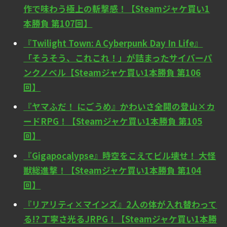
作で味わう極上の斬撃感！【Steamジャケ買い1
本勝負 第107回】
『Twilight Town: A Cyberpunk Day In Life』
「そうそう、これこれ！」が詰まったサイバーパ
ンクノベル【Steamジャケ買い1本勝負 第106
回】
『ヤマふだ！ にごうめ』かわいさ全開の登山×カ
ードRPG！【Steamジャケ買い1本勝負 第105
回】
『Gigapocalypse』時空をこえてビル壊せ！ 大怪
獣総進撃！【Steamジャケ買い1本勝負 第104
回】
『リアリティ×マインズ』2人の体が入れ替わって
る!? 丁寧さ光るJRPG！【Steamジャケ買い1本勝