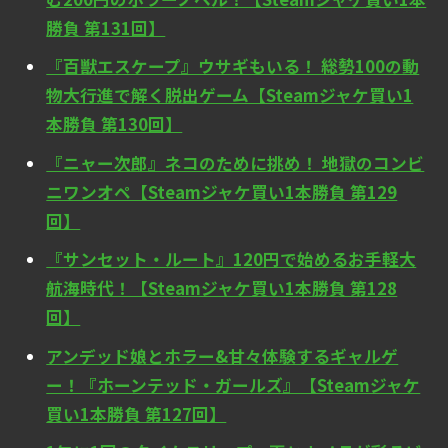
勝負 第131回】
『百獣エスケープ』ウサギもいる！ 総勢100の動
物大行進で解く脱出ゲーム【Steamジャケ買い1
本勝負 第130回】
『ニャー次郎』ネコのために挑め！ 地獄のコンビ
ニワンオペ【Steamジャケ買い1本勝負 第129
回】
『サンセット・ルート』120円で始めるお手軽大
航海時代！【Steamジャケ買い1本勝負 第128
回】
アンデッド娘とホラー&甘々体験するギャルゲ
ー！『ホーンテッド・ガールズ』【Steamジャケ
買い1本勝負 第127回】