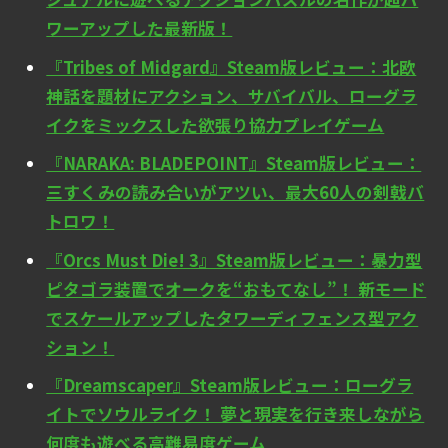
ワーアップした最新版！
『Tribes of Midgard』Steam版レビュー：北欧
神話を題材にアクション、サバイバル、ローグラ
イクをミックスした欲張り協力プレイゲーム
『NARAKA: BLADEPOINT』Steam版レビュー：
三すくみの読み合いがアツい、最大60人の剣戟バ
トロワ！
『Orcs Must Die! 3』Steam版レビュー：暴力型
ピタゴラ装置でオークを“おもてなし”！ 新モード
でスケールアップしたタワーディフェンス型アク
ション！
『Dreamscaper』Steam版レビュー：ローグラ
イトでソウルライク！ 夢と現実を行き来しながら
何度も遊べる高難易度ゲーム