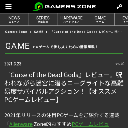
m
o
NEWS
SERIES
HARDWARE
GAME
EV
v
ニュース
連載記事
ハードウェア
ゲーム
イ
e
『Curse of the Dead Gods』レビュー。呪われながら迷宮に潜るローグライトな高難易度サバイバルアクション！【オススメPCゲームレビュー】
Gamers Zone
GAME
t
o
GAME
PCゲームで勝ち抜くための情報満載！
l
o
g
2021.3.23
でんぱ
i
『Curse of the Dead Gods』レビュー。呪
n
われながら迷宮に潜るローグライトな高難
易度サバイバルアクション！【オススメ
PCゲームレビュー】
2021年リリースの注目PCゲームをご紹介する連載
「
Alienware
Zone的おすすめ
PCゲームレビュ