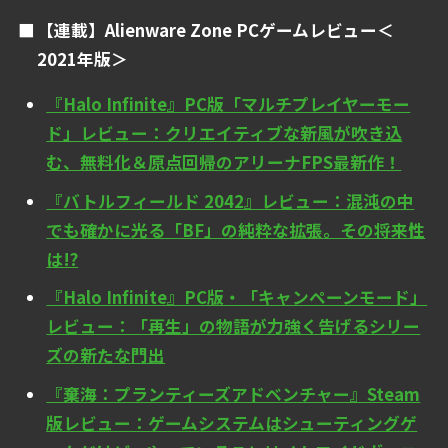
【連載】Alienware Zone PCゲームレビュー＜
2021年版＞
『Halo Infinite』PC版「マルチプレイヤーモー
ド」レビュー：クリエイティブな新風が吹き込
む、無料化＆原点回帰のアリーナFPS最新作！
『バトルフィールド 2042』レビュー：混沌の中
でも確かに光る「BF」の純粋な拡張。その将来性
は!?
『Halo Infinite』PC版・「キャンペーンモード」
レビュー：「再生」の物語が力強く告げるシリー
ズの新たな門出
『棄海：プランティーズアドベンチャー』Steam
版レビュー：ゲームシステムはシューティングゲ