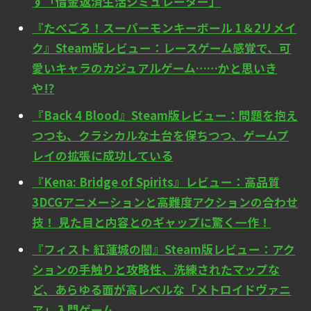
す「借金返済生活シミュレーター」
『たべごろ！スーパーモンキーボール 1＆2リメイ
ク』Steam版レビュー：レースゲーム感覚で、可
愛いキャラのカジュアルゲーム……かと思いき
や!?
『Back 4 Blood』Steam版レビュー：問題を抱え
つつも、クラシカルな土台を保ちつつ、ゲームプ
レイの拡張に成功している
『Kena: Bridge of Spirits』レビュー：高品質
3DCGアニメーションと高難度アクションの合わせ
技！ 見た目と内容とのギャップに驚く一作！
『フィスト 紅蓮城の闇』Steam版レビュー：アク
ションの手触りと攻略性、洗練されたマップな
ど、あらゆる面が高レベルな「メトロイドヴァニ
ア」入門ゲーム