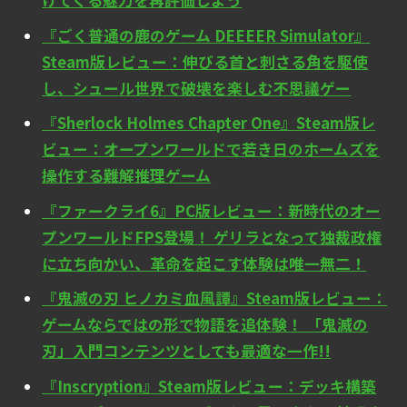
けてくる魅力を再評価しよう
『ごく普通の鹿のゲーム DEEEER Simulator』
Steam版レビュー：伸びる首と刺さる角を駆使
し、シュール世界で破壊を楽しむ不思議ゲー
『Sherlock Holmes Chapter One』Steam版レ
ビュー：オープンワールドで若き日のホームズを
操作する難解推理ゲーム
『ファークライ6』PC版レビュー：新時代のオー
プンワールドFPS登場！ ゲリラとなって独裁政権
に立ち向かい、革命を起こす体験は唯一無二！
『鬼滅の刃 ヒノカミ血風譚』Steam版レビュー：
ゲームならではの形で物語を追体験！ 「鬼滅の
刃」入門コンテンツとしても最適な一作!!
『Inscryption』Steam版レビュー：デッキ構築