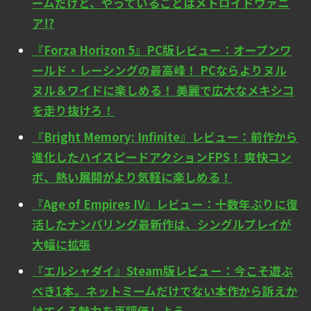
ームだけど、やっていることはメトロイドヴァニ
ア!?
『Forza Horizon 5』PC版レビュー：オープンワ
ールド・レーシングの最高峰！ PCならよりヌル
ヌル＆ワイドに楽しめる！ 美麗で広大なメキシコ
を走り抜けろ！
『Bright Memory: Infinite』レビュー：前作から
進化したハイスピードアクションFPS！ 爽快コン
ボ、熱い展開がより気軽に楽しめる！
『Age of Empires IV』レビュー：十数年ぶりに復
活したナンバリング最新作は、シングルプレイが
大幅に拡張
『エルシャダイ』Steam版レビュー：今こそ遊ぶ
べき1本。ネットミームだけでない本作から訴えか