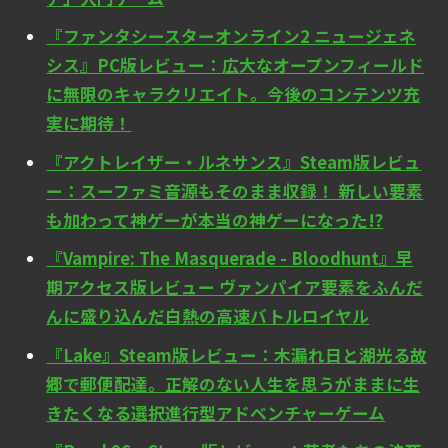
『ファンタシースターオンライン2 ニュージェネ
シス』PC版レビュー：広大なオープンフィールド
に無限のキャラクリエイト。今後のコンテンツ充
実に期待！
『アクトレイザー・ルネサンス』Steam版レビュ
ー：スーファミ音源もそのまま収録！ 新しい要素
も加わって神ゲーが本当の神ゲーになった!?
『Vampire: The Masquerade - Bloodhunt』早
期アクセス版レビュー ヴァンパイア要素をふんだ
んに盛り込んだ白熱の高速バトルロイヤル
『Lake』Steam版レビュー：木漏れ日と湖光る故
郷で郵便配達。正解のない人生を思うがままに生
きたくなる選択進行型アドベンチャーゲーム