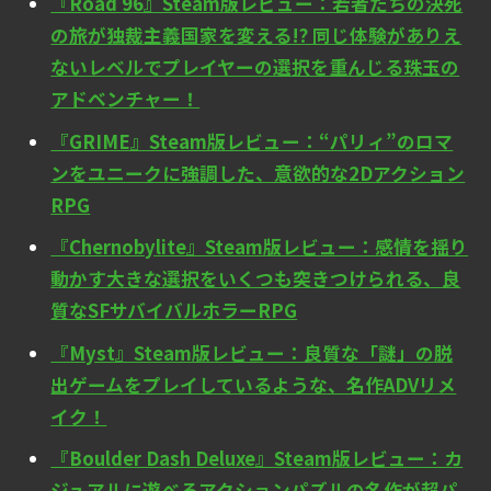
『Road 96』Steam版レビュー：若者たちの決死
の旅が独裁主義国家を変える!? 同じ体験がありえ
ないレベルでプレイヤーの選択を重んじる珠玉の
アドベンチャー！
『GRIME』Steam版レビュー：“パリィ”のロマ
ンをユニークに強調した、意欲的な2Dアクション
RPG
『Chernobylite』Steam版レビュー：感情を揺り
動かす大きな選択をいくつも突きつけられる、良
質なSFサバイバルホラーRPG
『Myst』Steam版レビュー：良質な「謎」の脱
出ゲームをプレイしているような、名作ADVリメ
イク！
『Boulder Dash Deluxe』Steam版レビュー：カ
ジュアルに遊べるアクションパズルの名作が超パ