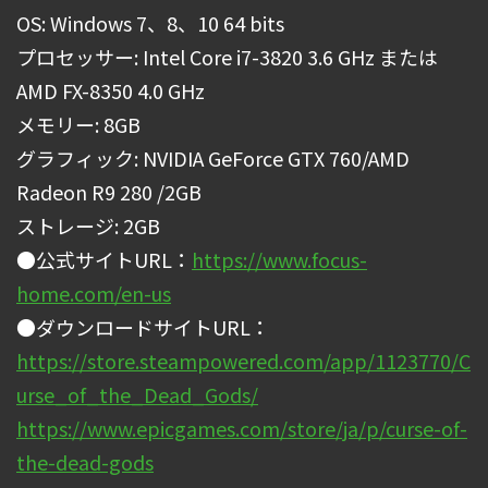
OS: Windows 7、8、10 64 bits
プロセッサー: Intel Core i7-3820 3.6 GHz または
AMD FX-8350 4.0 GHz
メモリー: 8GB
グラフィック: NVIDIA GeForce GTX 760/AMD
Radeon R9 280 /2GB
ストレージ: 2GB
●公式サイトURL：
https://www.focus-
home.com/en-us
●ダウンロードサイトURL：
https://store.steampowered.com/app/1123770/C
urse_of_the_Dead_Gods/
https://www.epicgames.com/store/ja/p/curse-of-
the-dead-gods