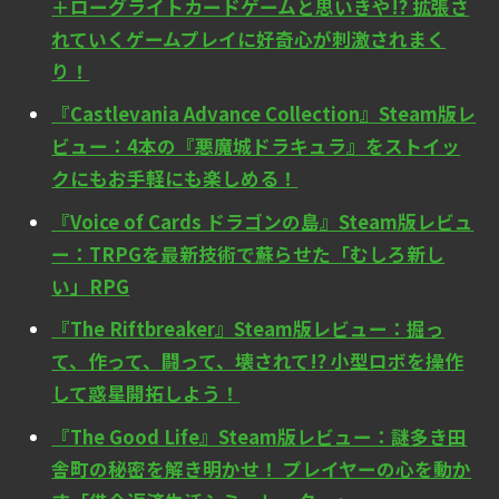
＋ローグライトカードゲームと思いきや!? 拡張さ
れていくゲームプレイに好奇心が刺激されまく
り！
『Castlevania Advance Collection』Steam版レ
ビュー：4本の『悪魔城ドラキュラ』をストイッ
クにもお手軽にも楽しめる！
『Voice of Cards ドラゴンの島』Steam版レビュ
ー：TRPGを最新技術で蘇らせた「むしろ新し
い」RPG
『The Riftbreaker』Steam版レビュー：掘っ
て、作って、闘って、壊されて!? 小型ロボを操作
して惑星開拓しよう！
『The Good Life』Steam版レビュー：謎多き田
舎町の秘密を解き明かせ！ プレイヤーの心を動か