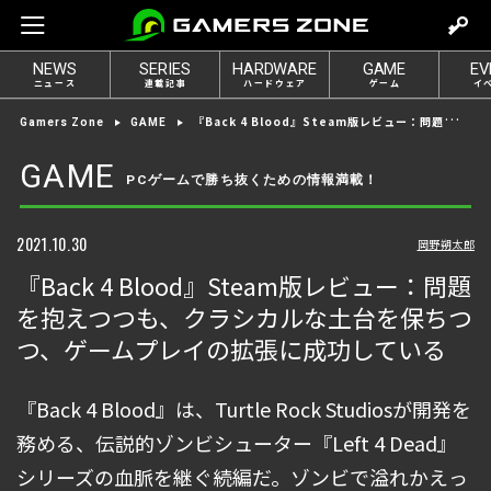
m
o
NEWS
SERIES
HARDWARE
GAME
EV
v
ニュース
連載記事
ハードウェア
ゲーム
イ
e
『Back 4 Blood』Steam版レビュー：問題を抱えつつも、クラシカルな土台を保ちつつ、ゲームプレイの拡張に成功している
Gamers Zone
GAME
t
o
GAME
PCゲームで勝ち抜くための情報満載！
l
o
g
2021.10.30
岡野朔太郎
i
『Back 4 Blood』Steam版レビュー：問題
n
を抱えつつも、クラシカルな土台を保ちつ
つ、ゲームプレイの拡張に成功している
『Back 4 Blood』は、Turtle Rock Studiosが開発を
務める、伝説的ゾンビシューター『Left 4 Dead』
シリーズの血脈を継ぐ続編だ。ゾンビで溢れかえっ