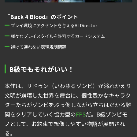
『Back 4 Blood』のポイント
プレイ環境にアクセントを与えるAI Director
様々なプレイスタイルを許容するカードシステム
避けて通れない表現規制問題
B級――でもそれがいい！
本作は、リドゥン（いわゆるゾンビ）が溢れかえり
文明が崩壊した世界を舞台に、個性豊かなキャラク
ターたちがゾンビをぶっ倒しながら立ちはだかる難
関をクリアしていく協力型の
FPS
だ。B級ゾンビモ
ノとして、お約束で想像しやすい物語が展開され
る。