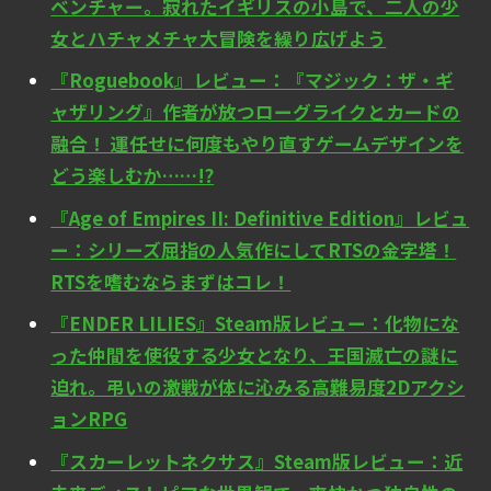
ベンチャー。寂れたイギリスの小島で、二人の少
女とハチャメチャ大冒険を繰り広げよう
『Roguebook』レビュー：『マジック：ザ・ギ
ャザリング』作者が放つローグライクとカードの
融合！ 運任せに何度もやり直すゲームデザインを
どう楽しむか……!?
『Age of Empires II: Definitive Edition』レビュ
ー：シリーズ屈指の人気作にしてRTSの金字塔！
RTSを嗜むならまずはコレ！
『ENDER LILIES』Steam版レビュー：化物にな
った仲間を使役する少女となり、王国滅亡の謎に
迫れ。弔いの激戦が体に沁みる高難易度2Dアクシ
ョンRPG
『スカーレットネクサス』Steam版レビュー：近