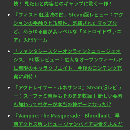
技！ 見た目と内容とのギャップに驚く一作！
『フィスト 紅蓮城の闇』Steam版レビュー：アク
ションの手触りと攻略性、洗練されたマップな
ど、あらゆる面が高レベルな「メトロイドヴァニ
ア」入門ゲーム
『ファンタシースターオンライン2 ニュージェネ
シス』PC版レビュー：広大なオープンフィールド
に無限のキャラクリエイト。今後のコンテンツ充
実に期待！
『アクトレイザー・ルネサンス』Steam版レビュ
ー：スーファミ音源もそのまま収録！ 新しい要素
も加わって神ゲーが本当の神ゲーになった!?
『Vampire: The Masquerade - Bloodhunt』早
期アクセス版レビュー ヴァンパイア要素をふんだ