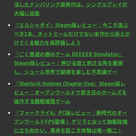
活したナンバリング最新作は、シングルプレイが
大幅に拡張
『エルシャダイ』Steam版レビュー：今こそ遊ぶ
べき1本。ネットミームだけでない本作から訴えか
けてくる魅力を再評価しよう
『ごく普通の鹿のゲーム DEEEER Simulator』
Steam版レビュー：伸びる首と刺さる角を駆使
し、シュール世界で破壊を楽しむ不思議ゲー
『Sherlock Holmes Chapter One』Steam版レ
ビュー：オープンワールドで若き日のホームズを
操作する難解推理ゲーム
『ファークライ6』PC版レビュー：新時代のオー
プンワールドFPS登場！ ゲリラとなって独裁政権
に立ち向かい、革命を起こす体験は唯一無二！