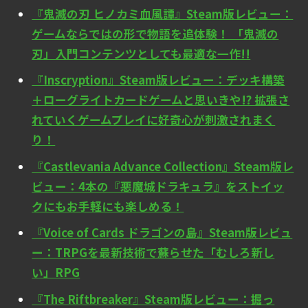
『鬼滅の刃 ヒノカミ血風譚』Steam版レビュー：
ゲームならではの形で物語を追体験！ 「鬼滅の
刃」入門コンテンツとしても最適な一作!!
『Inscryption』Steam版レビュー：デッキ構築
＋ローグライトカードゲームと思いきや!? 拡張さ
れていくゲームプレイに好奇心が刺激されまく
り！
『Castlevania Advance Collection』Steam版レ
ビュー：4本の『悪魔城ドラキュラ』をストイッ
クにもお手軽にも楽しめる！
『Voice of Cards ドラゴンの島』Steam版レビュ
ー：TRPGを最新技術で蘇らせた「むしろ新し
い」RPG
『The Riftbreaker』Steam版レビュー：掘っ