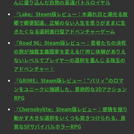
んに盛り込んだ白熱の高速バトルロイヤル
『Lake』Steam版レビュー：木漏れ日と湖光る故
郷で郵便配達。正解のない人生を思うがままに生
きたくなる選択進行型アドベンチャーゲーム
『Road 96』Steam版レビュー：若者たちの決死
の旅が独裁主義国家を変える!? 同じ体験がありえ
ないレベルでプレイヤーの選択を重んじる珠玉の
アドベンチャー！
『GRIME』Steam版レビュー：“パリィ”のロマ
ンをユニークに強調した、意欲的な2Dアクション
RPG
『Chernobylite』Steam版レビュー：感情を揺り
動かす大きな選択をいくつも突きつけられる、良
質なSFサバイバルホラーRPG