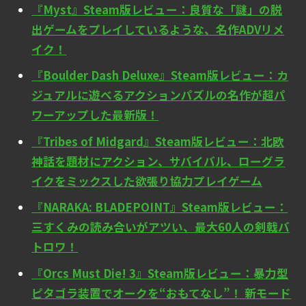
『Myst』Steam版レビュー：良質な「謎」の脱
出ゲームをプレイしているような、名作ADVリメ
イク！
『Boulder Dash Deluxe』Steam版レビュー：カ
ジュアルに遊べるアクションパズルの名作が超パ
ワーアップした最新版！
『Tribes of Midgard』Steam版レビュー：北欧
神話を題材にアクション、サバイバル、ローグラ
イクをミックスした欲張り協力プレイゲーム
『NARAKA: BLADEPOINT』Steam版レビュー：
三すくみの読み合いがアツい、最大60人の剣戟バ
トロワ！
『Orcs Must Die! 3』Steam版レビュー：暴力型
ピタゴラ装置でオークを“おもてなし”！ 新モード