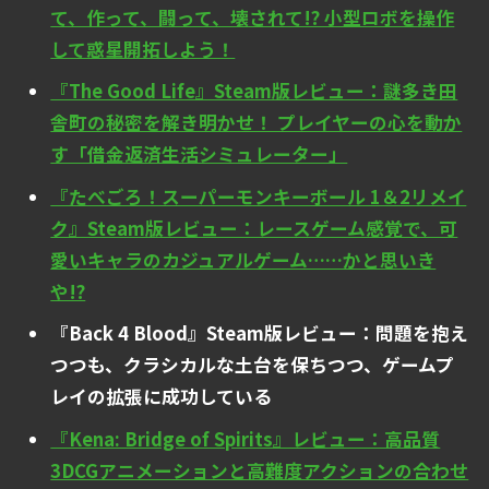
て、作って、闘って、壊されて!? 小型ロボを操作
して惑星開拓しよう！
『The Good Life』Steam版レビュー：謎多き田
舎町の秘密を解き明かせ！ プレイヤーの心を動か
す「借金返済生活シミュレーター」
『たべごろ！スーパーモンキーボール 1＆2リメイ
ク』Steam版レビュー：レースゲーム感覚で、可
愛いキャラのカジュアルゲーム……かと思いき
や!?
『Back 4 Blood』Steam版レビュー：問題を抱え
つつも、クラシカルな土台を保ちつつ、ゲームプ
レイの拡張に成功している
『Kena: Bridge of Spirits』レビュー：高品質
3DCGアニメーションと高難度アクションの合わせ