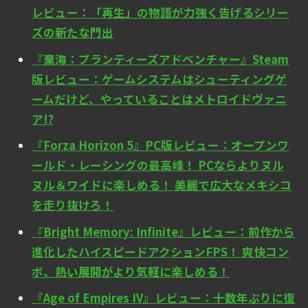
レビュー：「再生」の物語が力強く告げるシリー
ズの新たな門出
『棄海：プランティーズアドベンチャー』Steam
版レビュー：ゲームシステムはシューティングゲ
ームだけど、やっていることはメトロイドヴァニ
ア!?
『Forza Horizon 5』PC版レビュー：オープンワ
ールド・レーシングの最高峰！ PCならよりヌル
ヌル＆ワイドに楽しめる！ 美麗で広大なメキシコ
を走り抜けろ！
『Bright Memory: Infinite』レビュー：前作から
進化したハイスピードアクションFPS！ 爽快コン
ボ、熱い展開がより気軽に楽しめる！
『Age of Empires IV』レビュー：十数年ぶりに復