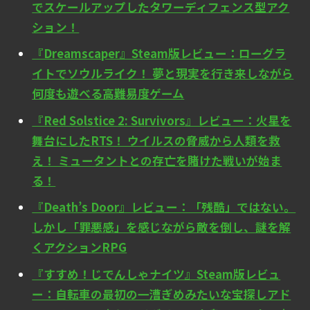
でスケールアップしたタワーディフェンス型アク
ション！
『Dreamscaper』Steam版レビュー：ローグラ
イトでソウルライク！ 夢と現実を行き来しながら
何度も遊べる高難易度ゲーム
『Red Solstice 2: Survivors』レビュー：火星を
舞台にしたRTS！ ウイルスの脅威から人類を救
え！ ミュータントとの存亡を賭けた戦いが始ま
る！
『Death’s Door』レビュー：「残酷」ではない。
しかし「罪悪感」を感じながら敵を倒し、謎を解
くアクションRPG
『すすめ！じでんしゃナイツ』Steam版レビュ
ー：自転車の最初の一漕ぎめみたいな宝探しアド