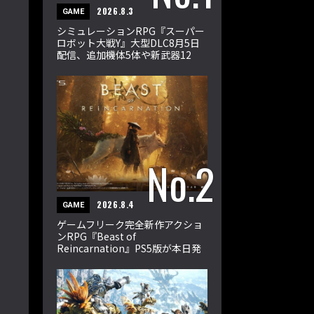
2026.8.3
GAME
シミュレーションRPG『スーパー
ロボット大戦Y』大型DLC8月5日
配信、追加機体5体や新武器12
種、33ミッションを収録
2026.8.4
GAME
ゲームフリーク完全新作アクショ
ンRPG『Beast of
Reincarnation』PS5版が本日発
売。エマとクゥが輪廻の獣に挑む