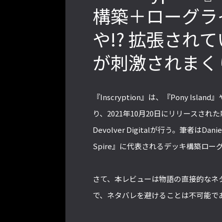
構築＋ローグラ
や!? 拡張され
2022年最後の懺悔！ 「ストリートフ
ァイターリーグ 2022」最終節を終え
が刺激されまく
て吐露したいこと【ストーム久保のプ
ロ格闘ゲーマーのゲンバから！ 第48
回】
『Inscryption』は、『Pony Islan
り、2021年10月20日にリリースされ
Devolver Digitalが行う。筆者はDan
格ゲーおじさんに告ぐ！「CAPCOM
CUP IX」で活躍した若手の強さは
Spire』に代表されるデッキ構築ロ
「若さ」だけじゃないから説明しま
す！【ストーム久保のプロ格闘ゲーマ
さて、本レビューは物語の直接的なネ
ーのゲンバから！ 第50回】
で、ネタバレを避けることは不可能で