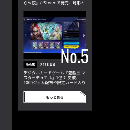
らぬ夜』がSteamで発売、地形と
属性が戦況を左右
2026.8.6
GAME
デジタルカードゲーム『遊戯王 マ
スターデュエル』1億DL突破、
1000ジェム配布や限定カード入り
新パック登場
もっと見る