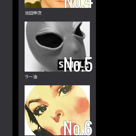
池田伸次
ラー油