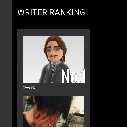
WRITER RANKING
板東篤