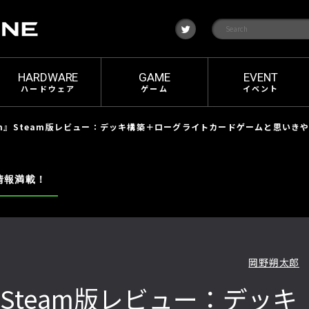
t
w
i
t
t
e
HARDWARE
GAME
EVENT
r
ハードウェア
ゲーム
イベント
tion』Steam版レビュー：デッキ構築＋ローグライトカードゲームと思いきや!?
情報満載！
岡野朔太郎
on』Steam版レビュー：デッキ