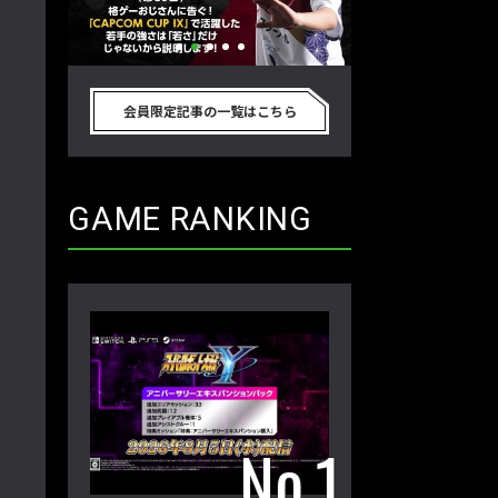
別のゲーム
格ゲーおじさんに告ぐ！「CAPCOM
「ストリートファイタ
真剣に考
CUP IX」で活躍した若手の強さは
グランドファイナ
会員限定記事の一覧はこちら
プロ格闘ゲ
「若さ」だけじゃないから説明しま
ワノ選手の攻略を
回】
す！【ストーム久保のプロ格闘ゲーマ
保のプロ格闘ゲー
ーのゲンバから！ 第50回】
第49回】
GAME RANKING