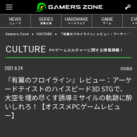
m
o
NEWS
SERIES
HARDWARE
GAME
EV
v
ニュース
連載記事
ハードウェア
ゲーム
イ
e
『有翼のフロイライン』レビュー：アーケードテイストのハイスピード3D STGで、大空を埋め尽くす誘導ミサイルの軌跡に酔いしれろ！【オススメPCゲームレビュー】
Gamers Zone
CULTURE
t
o
CULTURE
PCゲームカルチャーに関する情報満載！
l
o
g
2021.6.24
MW岩井
i
『有翼のフロイライン』レビュー：アーケ
n
ードテイストのハイスピード3D STGで、
大空を埋め尽くす誘導ミサイルの軌跡に酔
いしれろ！【オススメPCゲームレビュ
ー】