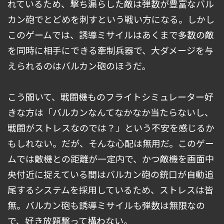
れているため、撃ち漏らした敵は弾数が豊富なバル
カン砲でとどめを刺すという戦い方になる。しかし
このゲームでは、誘導ミサイルはあくまで多数の敵
を同時に相手にできる牽制兵器で、大ダメージを与
えられるのはバルカン砲のほうだ。
こう聞いて、戦闘機ものフライトシミュレーター好
きな方は「バルカンなんてなかなか当たらないし、
戦闘がストレスなのでは？」という不安を感じるか
もしれない。だが、そんな心配は無用だ。このゲー
ムでは敵機との距離が一定内で、かつ敵機を画面中
央付近に捉えている間はバルカン砲の銃口が自動追
尾するシステムを採用しているため、ストレスは皆
無。バルカン砲も誘導ミサイルも弾数は無限なの
で、好き放題撃って構わない。