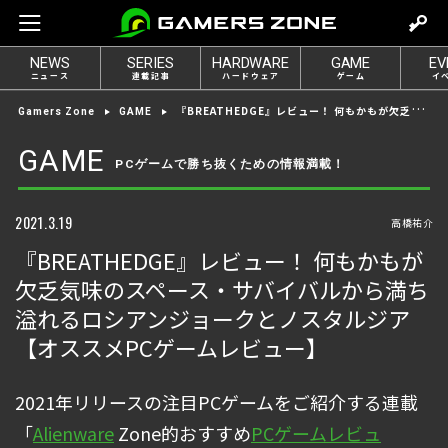
m
o
NEWS
SERIES
HARDWARE
GAME
EV
v
ニュース
連載記事
ハードウェア
ゲーム
イ
e
『BREATHEDGE』レビュー！ 何もかもが欠乏気味のスペース・サバイバルから満ち溢れるロシアンジョークとノスタルジア【オススメPCゲームレビュー】
Gamers Zone
GAME
t
o
GAME
PCゲームで勝ち抜くための情報満載！
l
o
g
2021.3.19
高橋祐介
i
『BREATHEDGE』レビュー！ 何もかもが
n
欠乏気味のスペース・サバイバルから満ち
溢れるロシアンジョークとノスタルジア
【オススメPCゲームレビュー】
2021年リリースの注目PCゲームをご紹介する連載
「
Alienware
Zone的おすすめ
PCゲームレビュ