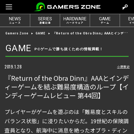
m
o
NEWS
SERIES
HARDWARE
GAME
EV
v
ニュース
連載記事
ハードウェア
ゲーム
イ
e
『Return of the Obra Dinn』AAAとインディーゲームを結ぶ難易度構造のループ【インディーゲームレビュー 第44回】
Gamers Zone
GAME
t
o
GAME
PCゲームで勝ち抜くための情報満載！
l
o
g
2019.1.28
小野憲史
i
『Return of the Obra Dinn』AAAとインデ
n
ィーゲームを結ぶ難易度構造のループ【イ
ンディーゲームレビュー 第44回】
プレイヤーがゲームを遊ぶのは「難易度とスキルの
バランス状態」に浸りたいからだ。19世紀の保険調
査員となり、航海中に消息を絶ったオブラ・ディン