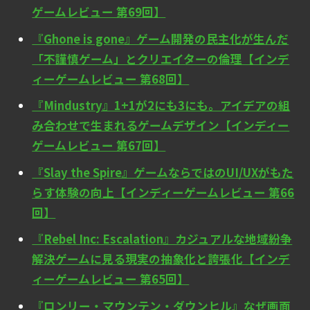
ゲームレビュー 第69回】
『Ghone is gone』ゲーム開発の民主化が生んだ
「不謹慎ゲーム」とクリエイターの倫理【インデ
ィーゲームレビュー 第68回】
『Mindustry』1+1が2にも3にも。アイデアの組
み合わせで生まれるゲームデザイン【インディー
ゲームレビュー 第67回】
『Slay the Spire』ゲームならではのUI/UXがもた
らす体験の向上【インディーゲームレビュー 第66
回】
『Rebel Inc: Escalation』カジュアルな地域紛争
解決ゲームに見る現実の抽象化と誇張化【インデ
ィーゲームレビュー 第65回】
『ロンリー・マウンテン・ダウンヒル』なぜ画面