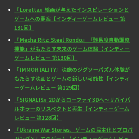
『Loretta』絵画が与えたインスピレーションと
ゲームへの翻案【インディーゲームレビュー 第
131回】
『Mecha Ritz: Steel Rondo』「難易度自動調整
機能」がもたらす未来のゲーム体験【インディー
ゲームレビュー 第130回】
『IMMORTALITY』映像のジグソーパズル体験が
もたらす映画とゲームの新しい可能性【インディ
ーゲームレビュー 第129回】
『SIGNALIS』2Dからローファイ3Dへ～サバイバ
ルホラーのリスペクトと再生【インディーゲーム
レビュー 第128回】
『Ukraine War Stories』ゲームの民主化とプロパ
ガンダとしてのゲーム【インディーゲームレビュ