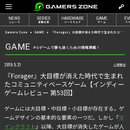
m
o
NEWS
SERIES
HARDWARE
GAME
EV
v
ニュース
連載記事
ハードウェア
ゲーム
イ
e
『Forager』大目標が消えた時代で生まれたコミュニティベースゲーム【インディーゲームレビュー 第53回】
Gamers Zone
GAME
t
o
GAME
PCゲームで勝ち抜くための情報満載！
l
o
g
2019.5.31
小野憲史
i
『Forager』大目標が消えた時代で生まれ
n
たコミュニティベースゲーム【インディー
ゲームレビュー 第53回】
ゲームには大目標・中目標・小目標が存在する。ゲ
ームデザインの基本的な要素の一つだ。しかし『
マ
インクラフト
』以降、大目標が消失したゲームが人