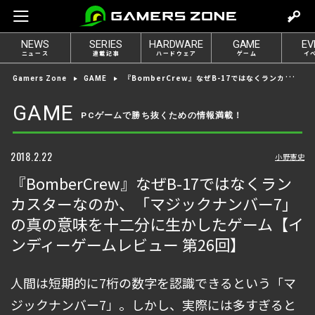
m
o
NEWS
SERIES
HARDWARE
GAME
EV
v
ニュース
連載記事
ハードウェア
ゲーム
イ
e
『BomberCrew』なぜB-17ではなくランカスターなのか、「マジックナンバー7」の真の意味を十二分に生かしたゲーム【インディーゲームレビュー 第26回】
Gamers Zone
GAME
t
o
GAME
PCゲームで勝ち抜くための情報満載！
l
o
g
2018.2.22
小野憲史
i
『BomberCrew』なぜB-17ではなくラン
n
カスターなのか、「マジックナンバー7」
の真の意味を十二分に生かしたゲーム【イ
ンディーゲームレビュー 第26回】
人間は短期的に7桁の数字を認識できるという「マ
ジックナンバー7」。しかし、実際には多すぎると