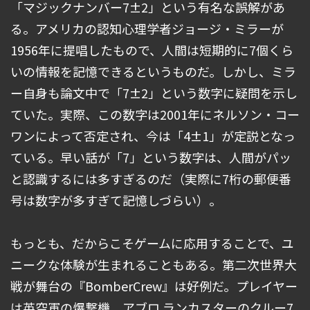
「マジックナンバー7±2」という有名な誤解があ
る。アメリカの認知心理学者ジョージ・ミラーが
1956年に提唱したもので、人間は短期的に7個くら
いの情報を記憶できるというものだ。しかし、ミラ
ー自身も論文中で「7±2」という数字に疑問を示し
ていた。実際、この数字は2001年にネルソン・コー
ワンによって否定され、今は「4±1」が定説となっ
ている。早い話が「7」という数字は、人間がパッ
と認識するには多すぎるのだ（実際に7桁の郵便番
号は数字が多すぎて記憶しづらい）。
もっとも、だからこそゲームに応用することで、ユ
ニークな体験が生まれることもある。第二次世界大
戦が舞台の『BomberCrew』は好例だ。プレイヤー
は英空軍の爆撃機、アブロ ランカスターのクルー7