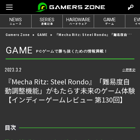
m
o
NEWS
SERIES
HARDWARE
GAME
EV
v
ニュース
連載記事
ハードウェア
ゲーム
イ
e
『Mecha Ritz: Steel Rondo』「難易度自動調整機能」がもたらす未来のゲーム体験【インディーゲームレビュー 第130回】
Gamers Zone
GAME
t
o
GAME
PCゲームで勝ち抜くための情報満載！
l
o
g
2023.3.2
小野憲史
i
『Mecha Ritz: Steel Rondo』「難易度自
n
動調整機能」がもたらす未来のゲーム体験
【インディーゲームレビュー 第130回】
目次