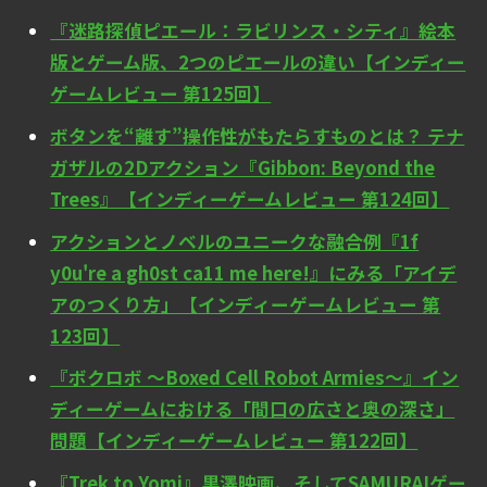
『迷路探偵ピエール：ラビリンス・シティ』絵本
版とゲーム版、2つのピエールの違い【インディー
ゲームレビュー 第125回】
ボタンを“離す”操作性がもたらすものとは？ テナ
ガザルの2Dアクション『Gibbon: Beyond the
Trees』【インディーゲームレビュー 第124回】
アクションとノベルのユニークな融合例『1f
y0u're a gh0st ca11 me here!』にみる「アイデ
アのつくり方」【インディーゲームレビュー 第
123回】
『ボクロボ ～Boxed Cell Robot Armies～』イン
ディーゲームにおける「間口の広さと奥の深さ」
問題【インディーゲームレビュー 第122回】
『Trek to Yomi』黒澤映画、そしてSAMURAIゲー