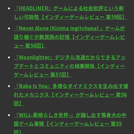
『HEADLINER』ゲームによる社会批評という新
しい可能性【インディーゲームレビュー 第59回】
『Never Alone (Kisima Ingitchuna) 』ゲームが
語り継ぐ少数民族の記憶【インディーゲームレビ
ュー 第58回】
『Moonlighter』デジタル流通だからできるアッ
プデートとコミュニティの相乗関係【インディー
ゲームレビュー 第57回】
『Baba Is You』多様なダイナミクスを生み出す優
れたメカニクス【インディーゲームレビュー 第56
回】
『WILL-素晴らしき世界-』が醸し出す等身大の中
国ゲーム事情【インディーゲームレビュー 第55
回】