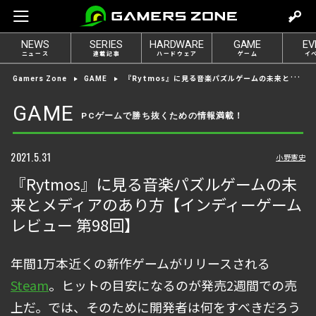
m
o
NEWS
SERIES
HARDWARE
GAME
EV
v
ニュース
連載記事
ハードウェア
ゲーム
イ
e
『Rytmos』に見る音楽パズルゲームの未来とメディアのあり方【インディーゲームレビュー 第98回】
Gamers Zone
GAME
t
o
GAME
PCゲームで勝ち抜くための情報満載！
l
o
g
2021.5.31
小野憲史
i
『Rytmos』に見る音楽パズルゲームの未
n
来とメディアのあり方【インディーゲーム
レビュー 第98回】
年間1万本近くの新作ゲームがリリースされる
Steam
。ヒットの目安になるのが発売2週間での売
上だ。では、そのために開発者は何をすべきだろう