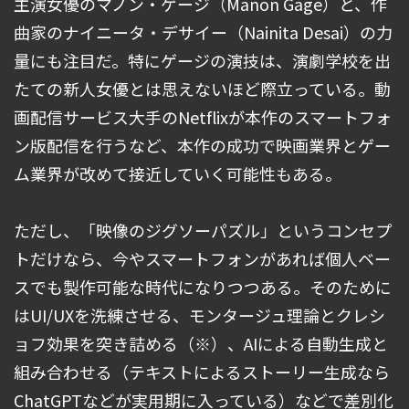
主演女優のマノン・ゲージ（Manon Gage）と、作
曲家のナイニータ・デサイー（Nainita Desai）の力
量にも注目だ。特にゲージの演技は、演劇学校を出
たての新人女優とは思えないほど際立っている。動
画配信サービス大手のNetflixが本作のスマートフォ
ン版配信を行うなど、本作の成功で映画業界とゲー
ム業界が改めて接近していく可能性もある。
ただし、「映像のジグソーパズル」というコンセプ
トだけなら、今やスマートフォンがあれば個人ベー
スでも製作可能な時代になりつつある。そのために
はUI/UXを洗練させる、モンタージュ理論とクレシ
ョフ効果を突き詰める（※）、AIによる自動生成と
組み合わせる（テキストによるストーリー生成なら
ChatGPTなどが実用期に入っている）などで差別化