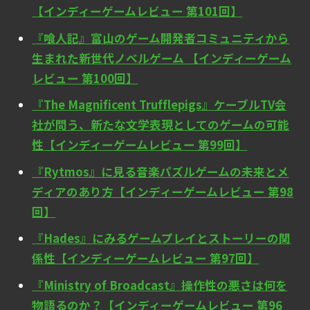
【インディーゲームレビュー 第101回】
『喰人記』富山のゲーム開発者コミュニティから
生まれた新世代ノベルゲーム 【インディーゲーム
レビュー 第100回】
『The Magnificent Trufflepigs』ケーブルTV会
社が問う、新たな文学表現としてのゲームの可能
性【インディーゲームレビュー 第99回】
『Rytmos』に見る音楽パズルゲームの未来とメ
ディアのあり方【インディーゲームレビュー 第98
回】
『Hades』にみるゲームプレイとストーリーの関
係性【インディーゲームレビュー 第97回】
『Ministry of Broadcast』操作性の悪さは何を
物語るのか？【インディーゲームレビュー 第96