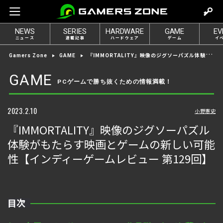
m
o
NEWS
SERIES
HARDWARE
GAME
EV
v
ニュース
連載記事
ハードウェア
ゲーム
イ
e
『IMMORTALITY』映像のジグソーパズル体験がもたらす映画とゲームの新しい可能性【インディーゲームレビュー 第129回】
Gamers Zone
GAME
t
o
GAME
PCゲームで勝ち抜くための情報満載！
l
o
g
2023.2.10
小野憲史
i
『IMMORTALITY』映像のジグソーパズル
n
体験がもたらす映画とゲームの新しい可能
性【インディーゲームレビュー 第129回】
目次