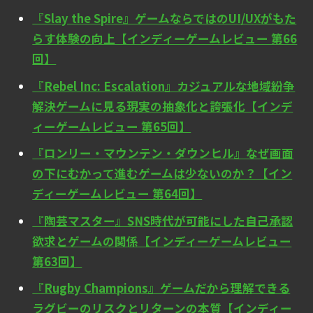
『Slay the Spire』ゲームならではのUI/UXがもた
らす体験の向上【インディーゲームレビュー 第66
回】
『Rebel Inc: Escalation』カジュアルな地域紛争
解決ゲームに見る現実の抽象化と誇張化【インデ
ィーゲームレビュー 第65回】
『ロンリー・マウンテン・ダウンヒル』なぜ画面
の下にむかって進むゲームは少ないのか？【イン
ディーゲームレビュー 第64回】
『陶芸マスター』SNS時代が可能にした自己承認
欲求とゲームの関係【インディーゲームレビュー
第63回】
『Rugby Champions』ゲームだから理解できる
ラグビーのリスクとリターンの本質【インディー