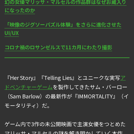
幻の女優マリッサ・マルセルの作品群はなぜお蔵入り
になったのか
「映像のジグソーパズル体験」をさらに進化させた
UI/UX
コロナ禍のロサンゼルスで11カ月にわたり撮影
『Her Story』『Telling Lies』とユニークな実写
ア
ドベンチャーゲーム
を製作してきたサム・バーロー
（Sam Barlow）の最新作が『IMMORTALITY』（イ
モータリティ）だ。
ゲーム内で3作の未公開映画で主演女優をつとめた
マリッサ・マルセルの謎を解き明かしていく本作