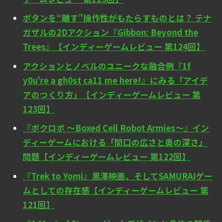
ボタンを“離す”操作性がもたらすものとは？ テナ
ガザルの2Dアクション『Gibbon: Beyond the
Trees』【インディーゲームレビュー 第124回】
アクションとノベルのユニークな融合例『1f
y0u're a gh0st ca11 me here!』にみる「アイデ
アのつくり方」【インディーゲームレビュー 第
123回】
『ボクロボ ～Boxed Cell Robot Armies～』イン
ディーゲームにおける「間口の広さと奥の深さ」
問題【インディーゲームレビュー 第122回】
『Trek to Yomi』黒澤映画、そしてSAMURAIゲー
ムとしての存在感【インディーゲームレビュー 第
121回】