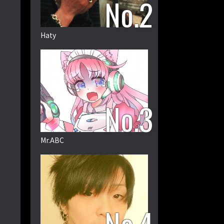
Haty
Mr.ABC