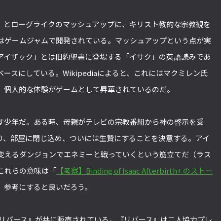
説』とローグライクのマッシュアップに、キリスト教的な宗教観を
はゲームジャムで開発されている。マッシュアップという点が実
アイザック」とは旧約聖書に登場する「イサク」の英語読みであ
スにしている。Wikipediaによると、これにはマクミレン氏
。個人的な体験がゲームとして昇華されているのだ。
す少年だ。ある時、母親がテレビの宗教番組から神の啓示を受
り、部屋に閉じ込め、ついには生贄にすることを決意する。アイ
変えるダンジョンでエネミーと戦っていくという筋立てだ（ラス
これらの意味は「
【考察】Binding of Isaac Afterbirth+ のストー
、参考にすると良いだろう。
リバース』が共に販売されている。『リバース』は二人協力プレ