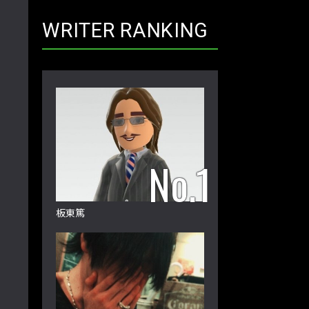
WRITER RANKING
板東篤