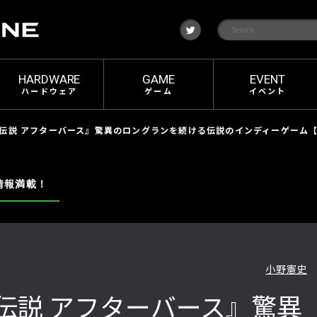
t
w
i
t
t
e
HARDWARE
GAME
EVENT
r
ハードウェア
ゲーム
イベント
伝説 アフターバース』驚異のロングランを続ける伝説のインディーゲーム【
情報満載！
小野憲史
伝説 アフターバース』驚異