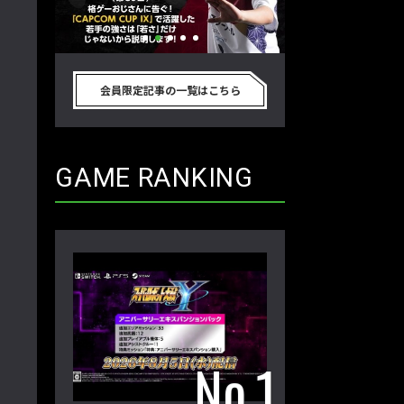
別のゲーム
格ゲーおじさんに告ぐ！「CAPCOM
「ストリートファイタ
真剣に考
CUP IX」で活躍した若手の強さは
グランドファイナ
会員限定記事の一覧はこちら
プロ格闘ゲ
「若さ」だけじゃないから説明しま
ワノ選手の攻略を
回】
す！【ストーム久保のプロ格闘ゲーマ
保のプロ格闘ゲー
ーのゲンバから！ 第50回】
第49回】
GAME RANKING