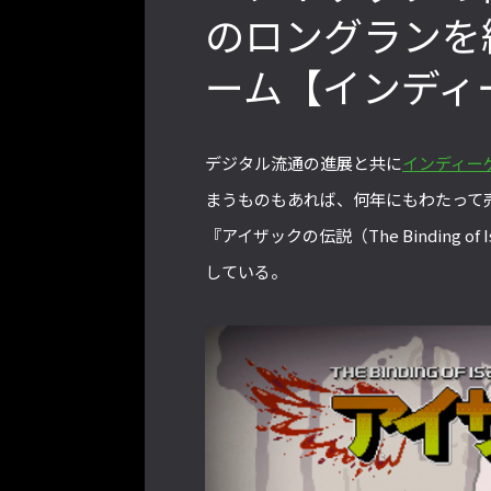
のロングランを
ーム【インディ
2022年最後の懺悔！ 「ストリートフ
ァイターリーグ 2022」最終節を終え
て吐露したいこと【ストーム久保のプ
デジタル流通の進展と共に
インディー
ロ格闘ゲーマーのゲンバから！ 第48
回】
まうものもあれば、何年にもわたって売
『アイザックの伝説（The Binding
している。
格ゲーおじさんに告ぐ！「CAPCOM
CUP IX」で活躍した若手の強さは
「若さ」だけじゃないから説明しま
す！【ストーム久保のプロ格闘ゲーマ
ーのゲンバから！ 第50回】