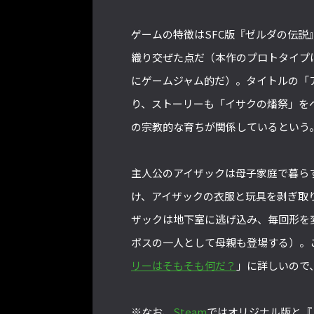
ゲームの特徴はSFC版『ゼルダの伝
織り交ぜた点だ（本作のプロトタイプ
にゲームジャム的だ）。タイトルの「
り、ストーリーも「イサクの燔祭」をベー
の宗教的な育ちが関係しているという
主人公のアイザックは母子家庭で暮ら
け、アイザックの衣服と玩具を剥ぎ取
ザックは地下室に逃げ込み、毎回形を
ボスの一人として母親も登場する）。
リーはそもそも何だ？
」に詳しいので
※なお、
Steam
ではオリジナル版と『