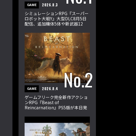
2026.8.3
GAME
シミュレーションRPG『スーパー
ロボット大戦Y』大型DLC8月5日
配信、追加機体5体や新武器12
種、33ミッションを収録
2026.8.4
GAME
ゲームフリーク完全新作アクショ
ンRPG『Beast of
Reincarnation』PS5版が本日発
売。エマとクゥが輪廻の獣に挑む