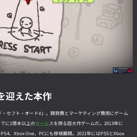
年を迎えた本作
ド・セフト・オートV』。開発費とマーケティング費用にゲーム
までに1億本以上の
セール
スを誇る超大作ゲームだ。2013年に
され、PS4、Xbox One、PCにも移植展開。2021年にはPS5とXbox