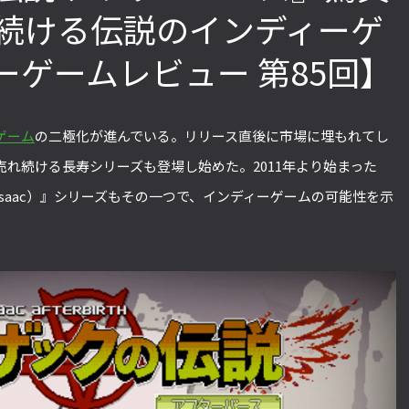
続ける伝説のインディーゲ
ーゲームレビュー 第85回】
「ストリートファイターリーグ
『ストV』PS4版とPC版は
2022」前半戦の反省文を見てほし
性！ 大会での向き合い方を
い！ チームリーダー久保の失敗【ス
えてみた【ストーム久保の
ゲーム
の二極化が進んでいる。リリース直後に市場に埋もれてし
トーム久保のプロ格闘ゲーマーのゲン
ーマーのゲンバから！ 第51
バから！ 第47回】
れ続ける長寿シリーズも登場し始めた。2011年より始まった
 of Isaac）』シリーズもその一つで、インディーゲームの可能性を示