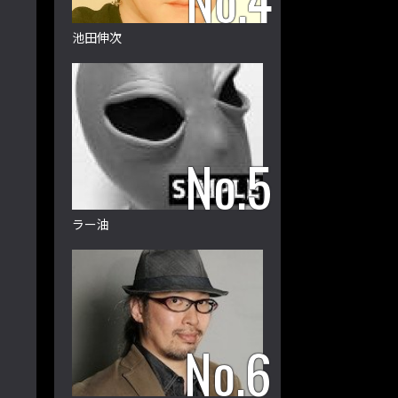
池田伸次
ラー油