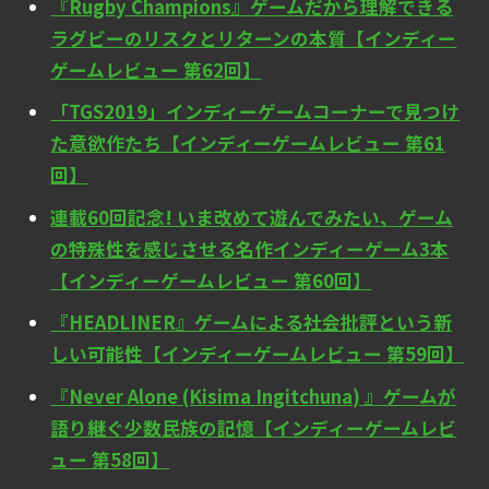
『Rugby Champions』ゲームだから理解できる
ラグビーのリスクとリターンの本質【インディー
ゲームレビュー 第62回】
「TGS2019」インディーゲームコーナーで見つけ
た意欲作たち【インディーゲームレビュー 第61
回】
連載60回記念! いま改めて遊んでみたい、ゲーム
の特殊性を感じさせる名作インディーゲーム3本
【インディーゲームレビュー 第60回】
『HEADLINER』ゲームによる社会批評という新
しい可能性【インディーゲームレビュー 第59回】
『Never Alone (Kisima Ingitchuna) 』ゲームが
語り継ぐ少数民族の記憶【インディーゲームレビ
ュー 第58回】