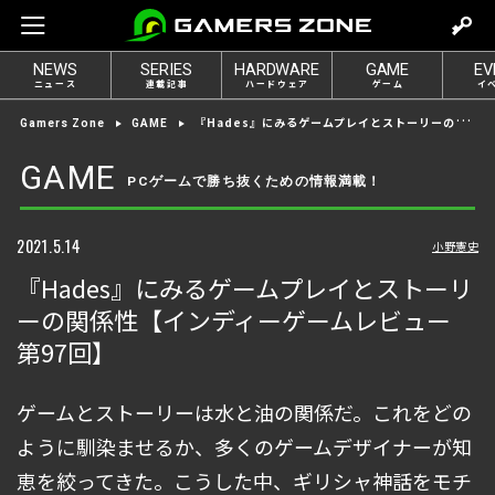
m
o
NEWS
SERIES
HARDWARE
GAME
EV
v
ニュース
連載記事
ハードウェア
ゲーム
イ
e
『Hades』にみるゲームプレイとストーリーの関係性【インディーゲームレビュー 第97回】
Gamers Zone
GAME
t
o
GAME
PCゲームで勝ち抜くための情報満載！
l
o
g
2021.5.14
小野憲史
i
『Hades』にみるゲームプレイとストーリ
n
ーの関係性【インディーゲームレビュー
第97回】
ゲームとストーリーは水と油の関係だ。これをどの
ように馴染ませるか、多くのゲームデザイナーが知
恵を絞ってきた。こうした中、ギリシャ神話をモチ