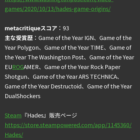
games/2020/10/13/hades-game-origins/
metacritiqueスコア
：93
主な受賞歴
：Game of the Year IGN、Game of the
Year Polygon、Game of the Year TIME、Game of
the Year The Washington Post、Game of the Year
EU
ROG
AMER、Game of the Year Rock Paper
Shotgun、Game of the Year ARS TECHNICA、
Game of the Year Destructoid、Game of the Year
DualShockers
Steam
『Hades』販売ページ
https://store.steampowered.com/app/1145360/
Hades/