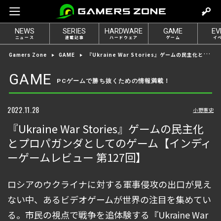
m
o
NEWS
SERIES
HARDWARE
GAME
EV
v
ニュース
連載記事
ハードウェア
ゲーム
イ
e
『Ukraine War Stories』ゲームの民主化とプロパガンダとしてのゲーム【インディーゲームレビュー 第127回】
Gamers Zone
GAME
t
o
GAME
PCゲームで勝ち抜くための情報満載！
l
o
g
2022.11.28
小野憲史
i
『Ukraine War Stories』ゲームの民主化
n
とプロパガンダとしてのゲーム【インディ
ーゲームレビュー 第127回】
ロシアのウクライナに対する軍事侵攻の出口が見え
ない中、あるビデオゲームが世界の注目を集めてい
る。市民の視点で戦争を追体験する『Ukraine War