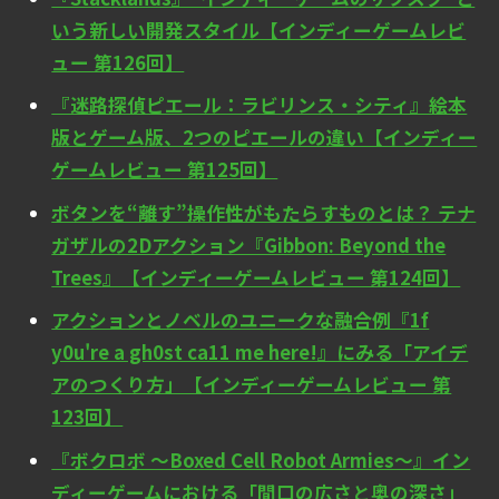
いう新しい開発スタイル【インディーゲームレビ
ュー 第126回】
『迷路探偵ピエール：ラビリンス・シティ』絵本
版とゲーム版、2つのピエールの違い【インディー
ゲームレビュー 第125回】
ボタンを“離す”操作性がもたらすものとは？ テナ
ガザルの2Dアクション『Gibbon: Beyond the
Trees』【インディーゲームレビュー 第124回】
アクションとノベルのユニークな融合例『1f
y0u're a gh0st ca11 me here!』にみる「アイデ
アのつくり方」【インディーゲームレビュー 第
123回】
『ボクロボ ～Boxed Cell Robot Armies～』イン
ディーゲームにおける「間口の広さと奥の深さ」