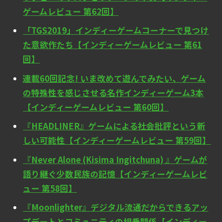
ゲームレビュー 第62回】
「TGS2019」インディーゲームコーナーで見つけ
た意欲作たち【インディーゲームレビュー 第61
回】
連載60回記念! いま改めて遊んでみたい、ゲーム
の特殊性を感じさせる名作インディーゲーム3本
【インディーゲームレビュー 第60回】
『HEADLINER』ゲームによる社会批評という新
しい可能性【インディーゲームレビュー 第59回】
『Never Alone (Kisima Ingitchuna) 』ゲームが
語り継ぐ少数民族の記憶【インディーゲームレビ
ュー 第58回】
『Moonlighter』デジタル流通だからできるアッ
プデートとコミュニティの相乗関係【インディー