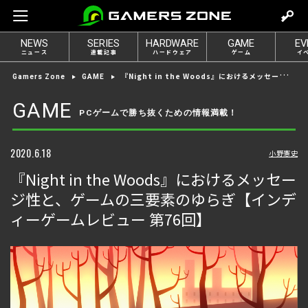
m
o
NEWS
SERIES
HARDWARE
GAME
EV
v
ニュース
連載記事
ハードウェア
ゲーム
イ
e
『Night in the Woods』におけるメッセージ性と、ゲームの三要素のゆらぎ【インディーゲームレビュー 第76回】
Gamers Zone
GAME
t
o
GAME
PCゲームで勝ち抜くための情報満載！
l
o
g
2020.6.18
小野憲史
i
『Night in the Woods』におけるメッセー
n
ジ性と、ゲームの三要素のゆらぎ【インデ
ィーゲームレビュー 第76回】