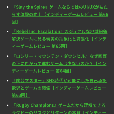
『Slay the Spire』ゲームならではのUI/UXがもた
らす体験の向上【インディーゲームレビュー 第66
回】
『Rebel Inc: Escalation』カジュアルな地域紛争
解決ゲームに見る現実の抽象化と誇張化【インデ
ィーゲームレビュー 第65回】
『ロンリー・マウンテン・ダウンヒル』なぜ画面
の下にむかって進むゲームは少ないのか？【イン
ディーゲームレビュー 第64回】
『陶芸マスター』SNS時代が可能にした自己承認
欲求とゲームの関係【インディーゲームレビュー
第63回】
『Rugby Champions』ゲームだから理解できる
ラグビーのリスクとリターンの本質【インディー