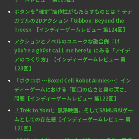
ボタンを“離す”操作性がもたらすものとは？ テナ
ガザルの2Dアクション『Gibbon: Beyond the
Trees』【インディーゲームレビュー 第124回】
アクションとノベルのユニークな融合例『1f
y0u're a gh0st ca11 me here!』にみる「アイデ
アのつくり方」【インディーゲームレビュー 第
123回】
『ボクロボ ～Boxed Cell Robot Armies～』イン
ディーゲームにおける「間口の広さと奥の深さ」
問題【インディーゲームレビュー 第122回】
『Trek to Yomi』黒澤映画、そしてSAMURAIゲー
ムとしての存在感【インディーゲームレビュー 第
121回】