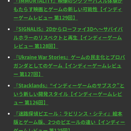
『IMMORTALITY』映像のジグソーパズル体験が
もたらす映画とゲームの新しい可能性【インディ
ーゲームレビュー 第129回】
『SIGNALIS』2Dからローファイ3Dへ～サバイバ
ルホラーのリスペクトと再生【インディーゲーム
レビュー 第128回】
『Ukraine War Stories』ゲームの民主化とプロパ
ガンダとしてのゲーム【インディーゲームレビュ
ー 第127回】
『Stacklands』“インディーゲームのサブスク”と
いう新しい開発スタイル【インディーゲームレビ
ュー 第126回】
『迷路探偵ピエール：ラビリンス・シティ』絵本
版とゲーム版、2つのピエールの違い【インディー
ゲームレビュー 第125回】